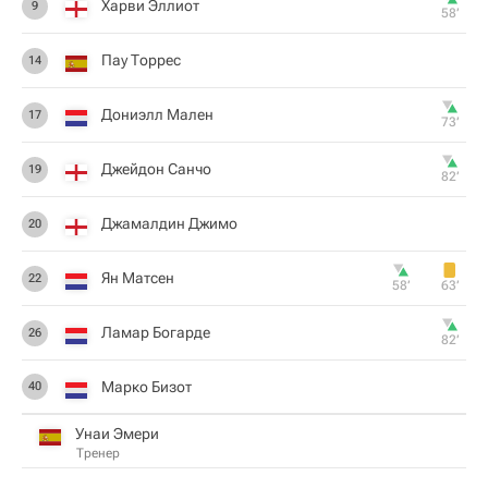
Харви Эллиот
9
58‎’‎
Пау Торрес
14
Дониэлл Мален
17
73‎’‎
Джейдон Санчо
19
82‎’‎
Джамалдин Джимо
20
Ян Матсен
22
58‎’‎
63‎’‎
Ламар Богарде
26
82‎’‎
Марко Бизот
40
Унаи Эмери
Тренер