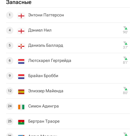
Запасные
Энтони Паттерсон
1
Дэниел Нил
4
90‎’‎
Даниэль Баллард
5
37‎’‎
Лютсхарел Гертрейда
6
81‎’‎
Брайан Бробби
9
Элиэзер Майенда
12
80‎’‎
Симон Адингра
24
Бертран Траоре
25