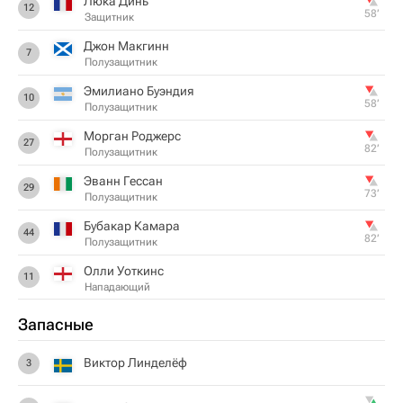
Люка Динь
12
58‎’‎
Защитник
Джон Макгинн
7
Полузащитник
Эмилиано Буэндия
10
58‎’‎
Полузащитник
Морган Роджерс
27
82‎’‎
Полузащитник
Эванн Гессан
29
73‎’‎
Полузащитник
Бубакар Камара
44
82‎’‎
Полузащитник
Олли Уоткинс
11
Нападающий
Запасные
Виктор Линделёф
3