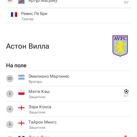
Артур Масуаку
26
80‎’‎
Режис Ле Бри
Тренер
Астон Вилла
На поле
Эмилиано Мартинес
23
Вратарь
Мэтти Кэш
2
67‎’‎
Защитник
Эзри Конса
4
Защитник
Тайрон Мингс
5
Защитник