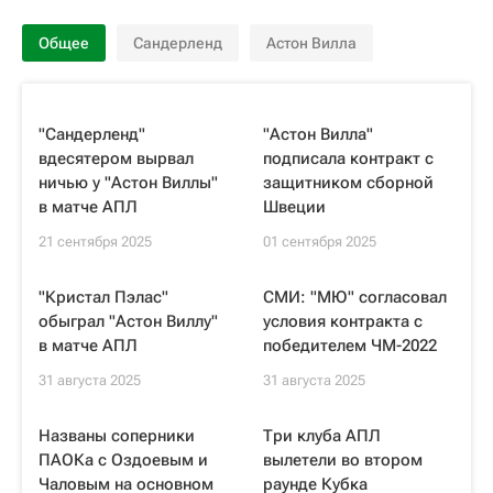
Общее
Сандерленд
Астон Вилла
"Сандерленд"
"Астон Вилла"
вдесятером вырвал
подписала контракт с
ничью у "Астон Виллы"
защитником сборной
в матче АПЛ
Швеции
21 сентября 2025
01 сентября 2025
"Кристал Пэлас"
СМИ: "МЮ" согласовал
обыграл "Астон Виллу"
условия контракта с
в матче АПЛ
победителем ЧМ-2022
31 августа 2025
31 августа 2025
Названы соперники
Три клуба АПЛ
ПАОКа с Оздоевым и
вылетели во втором
Чаловым на основном
раунде Кубка