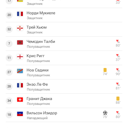
17
33‎’‎
Защитник
Норди Мукиеле
20
Защитник
Трей Хьюм
32
Защитник
Чемсдин Талби
7
80‎’‎
Полузащитник
Крис Ригг
11
37‎’‎
Полузащитник
Ноа Садики
27
74‎’‎
90‎’‎
Полузащитник
Энзо Ле Фе
28
81‎’‎
Полузащитник
Гранит Джака
34
88‎’‎
Полузащитник
Вильсон Изидор
18
75‎’‎
80‎’‎
Нападающий