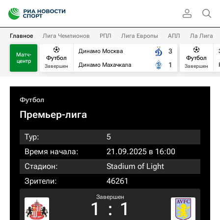
Главное
Лига Чемпионов
РПЛ
Лига Европы
АПЛ
Ла Лига
3
Динамо Москва
Матч-
Футбол
Футбол
центр
1
Динамо Махачкала
Завершен
Завершен
Футбол
Премьер-лига
Тур:
5
Время начала:
21.09.2025 в 16:00
Стадион:
Stadium of Light
Зрители:
46261
Завершен
1
:
1