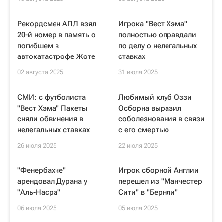
Рекордсмен АПЛ взял
Игрока "Вест Хэма"
20-й номер в память о
полностью оправдали
погибшем в
по делу о нелегальных
автокатастрофе Жоте
ставках
02 августа 2025
31 июля 2025
СМИ: с футболиста
Любимый клуб Оззи
"Вест Хэма" Пакеты
Осборна выразил
сняли обвинения в
соболезнования в связи
нелегальных ставках
с его смертью
26 июля 2025
22 июля 2025
"Фенербахче"
Игрок сборной Англии
арендовал Дурана у
перешел из "Манчестер
"Аль-Насра"
Сити" в "Бернли"
06 июля 2025
05 июля 2025