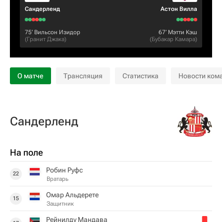
Сандерленд
Астон Вилла
75‎’‎
Вильсон Изидор
67‎’‎
Мэтти Кэш
(
Гранит Джака
)
(
Бубакар Камара
)
О матче
Трансляция
Статистика
Новости ком
Сандерленд
На поле
Робин Руфс
22
Вратарь
Омар Альдерете
15
Защитник
Рейнилду Мандава