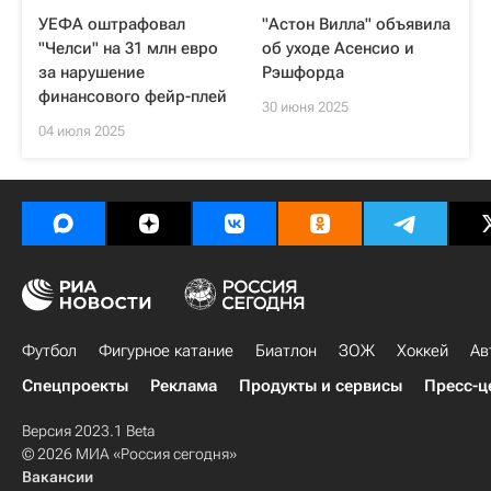
УЕФА оштрафовал
"Астон Вилла" объявила
"Челси" на 31 млн евро
об уходе Асенсио и
за нарушение
Рэшфорда
финансового фейр-плей
30 июня 2025
04 июля 2025
Футбол
Фигурное катание
Биатлон
ЗОЖ
Хоккей
Ав
Спецпроекты
Реклама
Продукты и сервисы
Пресс-ц
Версия 2023.1 Beta
© 2026 МИА «Россия сегодня»
Вакансии