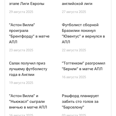
этапе Лиги Европы
английской лиги
29 августа 2025
27 августа 2025
"Астон Вилла"
Футболист сборной
проиграла
Бразилии покинул
"Брентфорду" в матче
"Ювентус" и вернулся в
АПЛ
АПЛ
23 августа 2025
22 августа 2025
Салах получил приз
"Тоттенхэм" разгромил
лучшему футболисту
"Бернли" в матче АПЛ
года в Англии
16 августа 2025
19 августа 2025
"Астон Вилла" и
Рэшфорд планирует
"Ньюкасл" сыграли
забить сто голов за
вничью в матче АПЛ
"Барселону"
16 августа 2025
03 августа 2025