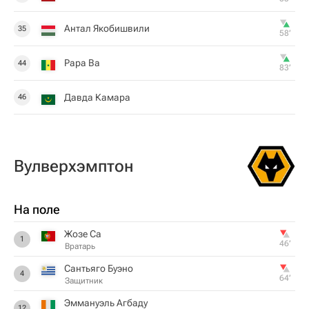
Антал Якобишвили
35
58‎’‎
Papa Ba
44
83‎’‎
Давда Камара
46
Вулверхэмптон
На поле
Жозе Са
1
46‎’‎
Вратарь
Сантьяго Буэно
4
64‎’‎
Защитник
Эммануэль Агбаду
12