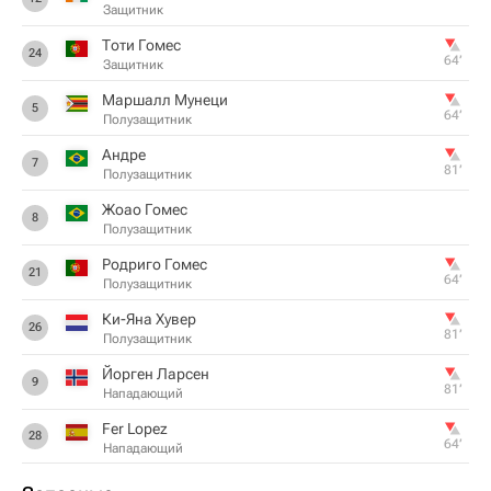
Защитник
Тоти Гомес
24
64‎’‎
Защитник
Маршалл Мунеци
5
64‎’‎
Полузащитник
Андре
7
81‎’‎
Полузащитник
Жоао Гомес
8
Полузащитник
Родриго Гомес
21
64‎’‎
Полузащитник
Ки-Яна Хувер
26
81‎’‎
Полузащитник
Йорген Ларсен
9
81‎’‎
Нападающий
Fer Lopez
28
64‎’‎
Нападающий