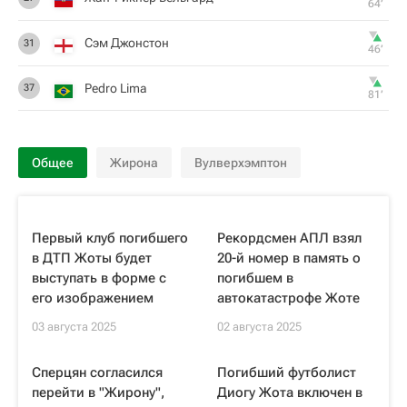
64‎’‎
Сэм Джонстон
31
46‎’‎
Pedro Lima
37
81‎’‎
Общее
Жирона
Вулверхэмптон
Первый клуб погибшего
Рекордсмен АПЛ взял
в ДТП Жоты будет
20-й номер в память о
выступать в форме с
погибшем в
его изображением
автокатастрофе Жоте
03 августа 2025
02 августа 2025
Сперцян согласился
Погибший футболист
перейти в "Жирону",
Диогу Жота включен в