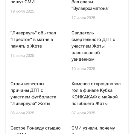
пишут СМИ
Зал славы
"Вулверхэмптона"
19 июля 2025
17 июля 2025
"Ливерпуль" обыграл
Свидетель
"Престон" в матче в
смертельного ДТП с
память о Жоте
участием Жоты
рассказал об
13 июля 2025
увиденном
10 июля 2025
Стали известны
Хименес отпраздновал
причины ДТП с
гол в финале Кубка
участием футболиста
КОНКАКАФ с майкой
"Ливерпуля" Жоты
погибшего Жоты
08 июля 2025
07 июля 2025
Сестре Роналду стыдно
СМИ узнали, почему