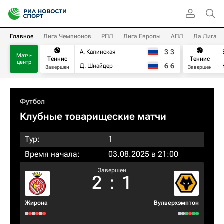
Главное
Лига Чемпионов
РПЛ
Лига Европы
АПЛ
Ла Лига
3
3
А. Калинская
Матч-
Теннис
Теннис
центр
6
6
Д. Шнайдер
Завершен
Завершен
Футбол
Клубные товарищеские матчи
Тур:
1
Время начала:
03.08.2025 в 21:00
Завершен
2
:
1
Жирона
Вулверхэмптон