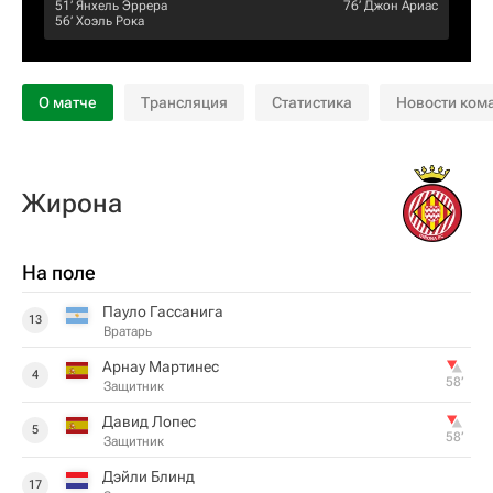
51‎’‎
Янхель Эррера
76‎’‎
Джон Ариас
56‎’‎
Хоэль Рока
О матче
Трансляция
Статистика
Новости ком
Жирона
На поле
Пауло Гассанига
13
Вратарь
Арнау Мартинес
4
58‎’‎
Защитник
Давид Лопес
5
58‎’‎
Защитник
Дэйли Блинд
17