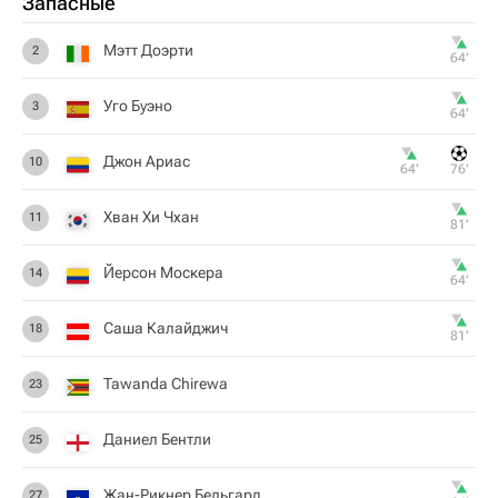
Запасные
Мэтт Доэрти
2
64‎’‎
Уго Буэно
3
64‎’‎
Джон Ариас
10
64‎’‎
76‎’‎
Хван Хи Чхан
11
81‎’‎
Йерсон Москера
14
64‎’‎
Саша Калайджич
18
81‎’‎
Tawanda Chirewa
23
Даниел Бентли
25
Жан-Рикнер Бельгард
27