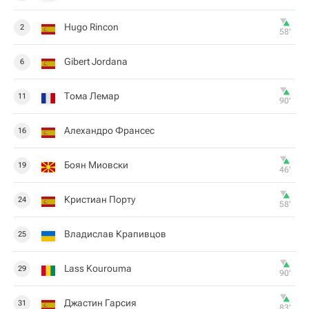
Hugo Rincon
2
58‎’‎
Gibert Jordana
6
Тома Лемар
11
90‎’‎
Алехандро Франсес
16
Боян Миовски
19
46‎’‎
Кристиан Порту
24
58‎’‎
Владислав Крапивцов
25
Lass Kourouma
29
90‎’‎
Джастин Гарсия
31
83‎’‎