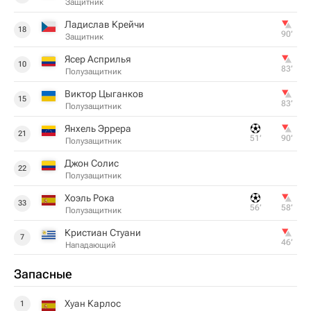
Защитник
Ладислав Крейчи
18
90‎’‎
Защитник
Ясер Асприлья
10
83‎’‎
Полузащитник
Виктор Цыганков
15
83‎’‎
Полузащитник
Янхель Эррера
21
51‎’‎
90‎’‎
Полузащитник
Джон Солис
22
Полузащитник
Хоэль Рока
33
56‎’‎
58‎’‎
Полузащитник
Кристиан Стуани
7
46‎’‎
Нападающий
Запасные
Хуан Карлос
1