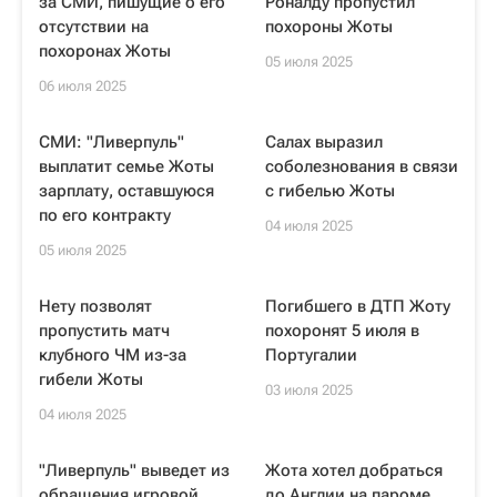
за СМИ, пишущие о его
Роналду пропустил
отсутствии на
похороны Жоты
похоронах Жоты
05 июля 2025
06 июля 2025
СМИ: "Ливерпуль"
Салах выразил
выплатит семье Жоты
соболезнования в связи
зарплату, оставшуюся
с гибелью Жоты
по его контракту
04 июля 2025
05 июля 2025
Нету позволят
Погибшего в ДТП Жоту
пропустить матч
похоронят 5 июля в
клубного ЧМ из-за
Португалии
гибели Жоты
03 июля 2025
04 июля 2025
"Ливерпуль" выведет из
Жота хотел добраться
обращения игровой
до Англии на пароме