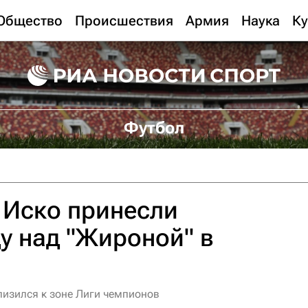
Общество
Происшествия
Армия
Наука
Ку
Футбол
 Иско принесли
ду над "Жироной" в
лизился к зоне Лиги чемпионов