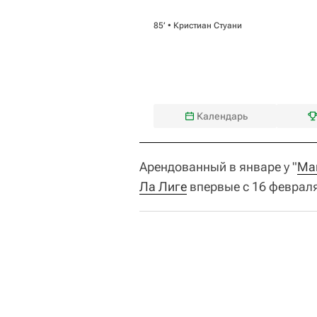
85‎’‎ •
Кристиан Стуани
Календарь
Арендованный в январе у "
Ма
Ла Лиге
впервые с 16 февраля