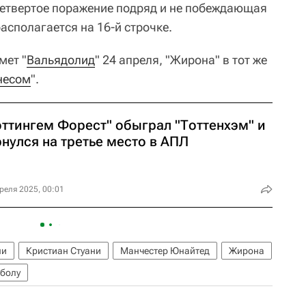
 четвертое поражение подряд и не побеждающая
располагается на 16-й строчке.
мет "
Вальядолид
" 24 апреля, "Жирона" в тот же
несом
".
оттингем Форест" обыграл "Тоттенхэм" и
нулся на третье место в АПЛ
реля 2025, 00:01
ни
Кристиан Стуани
Манчестер Юнайтед
Жирона
тболу