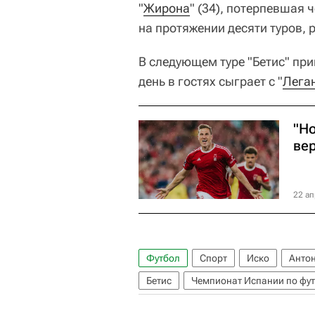
"
Жирона
" (34), потерпевшая
на протяжении десяти туров, 
В следующем туре "Бетис" при
день в гостях сыграет с "
Лега
"Н
вер
22 ап
Футбол
Спорт
Иско
Анто
Бетис
Чемпионат Испании по фу