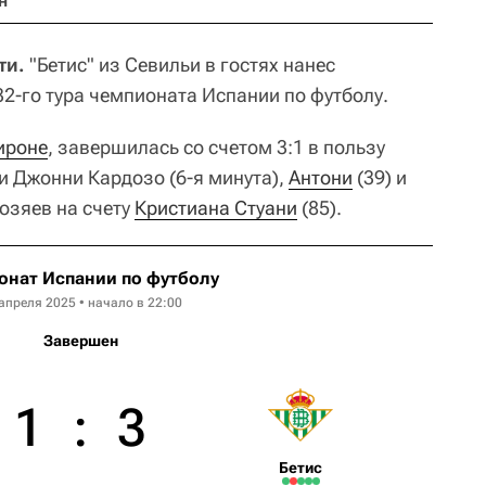
н
ти.
"Бетис" из Севильи в гостях нанес
2-го тура чемпионата Испании по футболу.
ироне
, завершилась со счетом 3:1 в пользу
и Джонни Кардозо (6-я минута),
Антони
(39) и
хозяев на счету
Кристиана Стуани
(85).
онат Испании по футболу
апреля 2025 • начало в 22:00
Завершен
1
:
3
Бетис