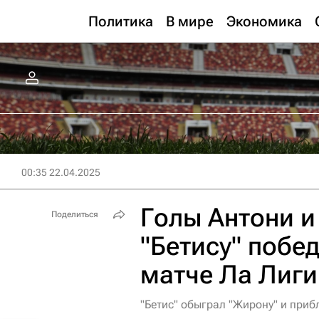
Политика
В мире
Экономика
00:35 22.04.2025
Голы Антони и
Поделиться
"Бетису" побе
матче Ла Лиги
"Бетис" обыграл "Жирону" и приб