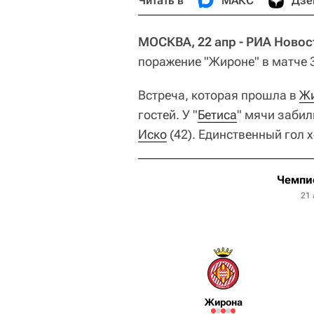
Читать в
МАКС
Дзе
МОСКВА, 22 апр - РИА Новос
поражение "Жироне" в матче 3
Встреча, которая прошла в
Ж
гостей. У "
Бетиса
" мячи забил
Иско
(42). Единственный гол 
Чемпи
21 
Жирона