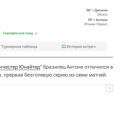
06‎’‎ •
Джонни
(
Иcкo
)
39‎’‎ •
Антони
(
Ромен Перро
)
Смотреть все голы
Турнирная таблица
История встреч
нчестер Юнайтед
" бразилец Антони отличился в
, прервав безголевую серию из семи матчей.