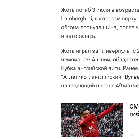
Жота погиб 3 июля в возрасте
Lamborghini, в котором порту
обгона лопнула шина, после 
и загорелась.
Жота играл за "Ливерпуль" с 
чемпионом
Англии
, обладате
Кубка английской лиги. Ранее
"
Атлетико
", английский "
Вулв
нападающий провел 49 матчей
СМ
ги
4 июл