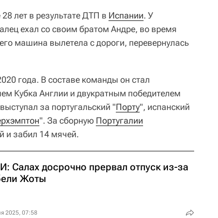
 28 лет в результате ДТП в
Испании
. У
галец ехал со своим братом Андре, во время
чего машина вылетела с дороги, перевернулась
2020 года. В составе команды он стал
лем Кубка Англии и двукратным победителем
 выступал за португальский "
Порту
", испанский
ерхэмптон
". За сборную
Португалии
 и забил 14 мячей.
И: Салах досрочно прервал отпуск из-за
бели Жоты
я 2025, 07:58