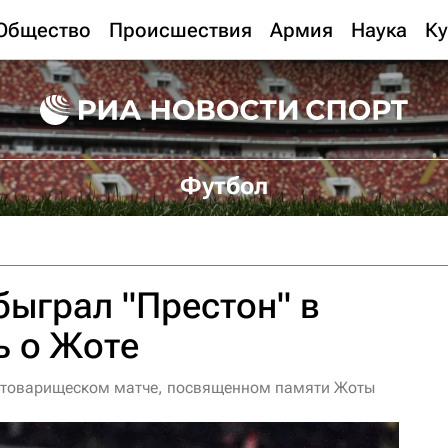
Общество
Происшествия
Армия
Наука
Ку
Футбол
быграл "Престон" в
ь о Жоте
в товарищеском матче, посвященном памяти Жоты