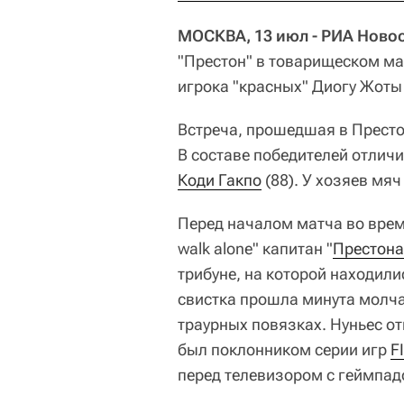
МОСКВА, 13 июл - РИА Новос
"Престон" в товарищеском ма
игрока "красных" Диогу Жоты 
Встреча, прошедшая в Престон
В составе победителей отличи
Коди Гакпо
(88). У хозяев мяч
Перед началом матча во врем
walk alone" капитан "
Престона
трибуне, на которой находили
свистка прошла минута молча
траурных повязках. Нуньес от
был поклонником серии игр
F
перед телевизором с геймпадо