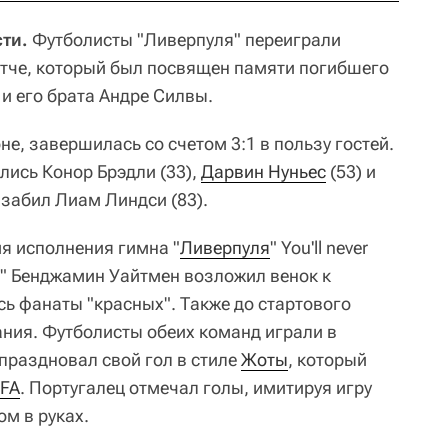
ти.
Футболисты "Ливерпуля" переиграли
тче, который был посвящен памяти погибшего
и его брата Андре Силвы.
е, завершилась со счетом 3:1 в пользу гостей.
лись Конор Брэдли (33),
Дарвин Нуньес
(53) и
 забил Лиам Линдси (83).
я исполнения гимна "
Ливерпуля
" You'll never
" Бенджамин Уайтмен возложил венок к
сь фанаты "красных". Также до стартового
ния. Футболисты обеих команд играли в
праздновал свой гол в стиле
Жоты
, который
IFA
. Португалец отмечал голы, имитируя игру
м в руках.