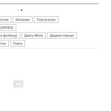
нглия
Испания
Португалия
 (ФИФА)
о футболу)
Диогу Жота
Дарвин Нуньес
стон
Порту