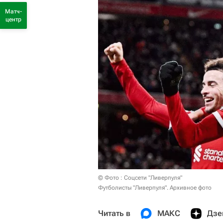
Матч-
центр
© Фото : Соцсети "Ливерпуля"
Футболисты "Ливерпуля". Архивное фото
Читать в
МАКС
Дзе