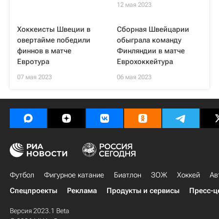
12 мая 2023
Хоккеисты Швеции в
Сборная Швейцарии
овертайме победили
обыграла команду
финнов в матче
Финляндии в матче
Евротура
Еврохоккейтура
07 мая 2023
06 мая 2023
Футбол
Фигурное катание
Биатлон
ЗОЖ
Хоккей
Ав
Спецпроекты
Реклама
Продукты и сервисы
Пресс-ц
Версия 2023.1 Beta