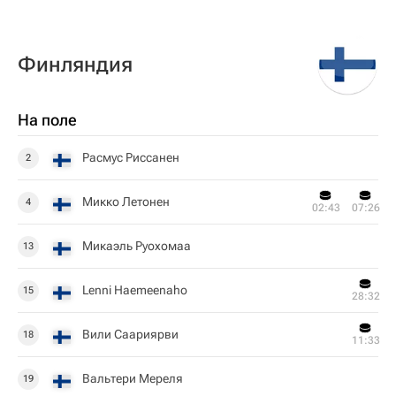
Финляндия
На поле
Расмус Риссанен
2
Микко Летонен
4
02:43
07:26
Микаэль Руохомаа
13
Lenni Haemeenaho
15
28:32
Вили Саариярви
18
11:33
Вальтери Мереля
19