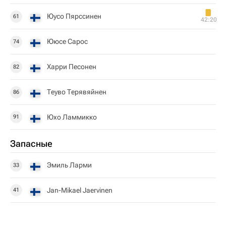
Юусо Пярссинен
61
42:20
Ююсе Сарос
74
Харри Песонен
82
Теуво Терявяйнен
86
Юхо Ламмикко
91
Запасные
Эмиль Ларми
33
Jan-Mikael Jaervinen
41