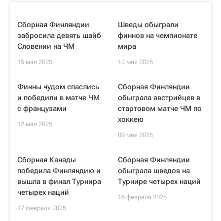
Сборная Финляндии
Шведы обыграли
забросила девять шайб
финнов на чемпионате
Словении на ЧМ
мира
15 мая 2025
12 мая 2025
Финны чудом спаслись
Сборная Финляндии
и победили в матче ЧМ
обыграла австрийцев в
с французами
стартовом матче ЧМ по
хоккею
12 мая 2025
09 мая 2025
Cборная Канады
Сборная Финляндии
победила Финляндию и
обыграла шведов на
вышла в финал Турнира
Турнире четырех наций
четырех наций
16 февраля 2025
17 февраля 2025