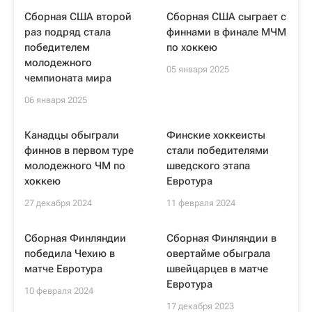
Сборная США второй
Сборная США сыграет с
раз подряд стала
финнами в финале МЧМ
победителем
по хоккею
молодежного
05 января 2025
чемпионата мира
06 января 2025
Канадцы обыграли
Финские хоккеисты
финнов в первом туре
стали победителями
молодежного ЧМ по
шведского этапа
хоккею
Евротура
27 декабря 2024
11 февраля 2024
Сборная Финляндии
Сборная Финляндии в
победила Чехию в
овертайме обыграла
матче Евротура
швейцарцев в матче
Евротура
10 февраля 2024
17 декабря 2023