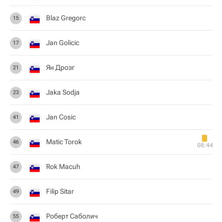
Blaz Gregorc
15
Jan Golicic
17
Ян Дрозг
21
Jaka Sodja
23
Jan Cosic
41
Matic Torok
46
08:44
Rok Macuh
47
Filip Sitar
49
Роберт Саболич
55