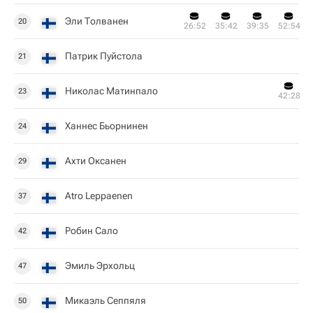
Эли Толванен
20
26:52
35:42
39:35
52:54
Патрик Пуйстола
21
Николас Матинпало
23
42:28
Ханнес Бьорнинен
24
Ахти Оксанен
29
Atro Leppaenen
37
Робин Сало
42
Эмиль Эрхольц
47
Микаэль Сеппяля
50