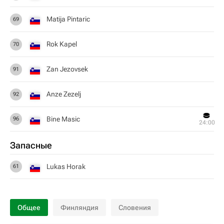
Matija Pintaric
69
Rok Kapel
70
Zan Jezovsek
91
Anze Zezelj
92
Bine Masic
96
24:00
Запасные
Lukas Horak
61
Общее
Финляндия
Словения