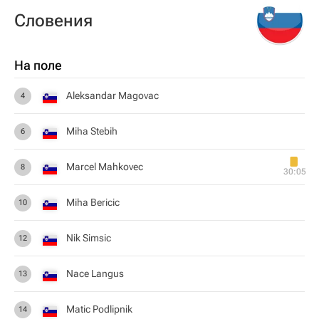
Словения
На поле
Aleksandar Magovac
4
Miha Stebih
6
Marcel Mahkovec
8
30:05
Miha Bericic
10
Nik Simsic
12
Nace Langus
13
Matic Podlipnik
14