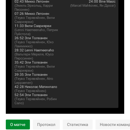
02:43
Микко Летонен
24:00
Bine Masic
(
Эмиль Эрхольц
,
Харри
(
Marcel Mahkovec
,
Ян Дрозг
)
Песонен
)
07:26
Микко Летонен
(
Теуво Терявяйнен
,
Вили
Саариярви
)
11:33
Вили Саариярви
(
Lenni Haemeenaho
,
Патрик
Пуйстола
)
26:52
Эли Толванен
(
Теуво Терявяйнен
,
Юхо
Ламмикко
)
28:32
Lenni Haemeenaho
(
Вальтери Мереля
,
Юусо
Пярссинен
)
35:42
Эли Толванен
(
Теуво Терявяйнен
,
Вили
Саариярви
)
39:35
Эли Толванен
(
Теуво Терявяйнен
,
Atro
Leppaenen
)
42:28
Николас Матинпало
(
Теуво Терявяйнен
)
52:54
Эли Толванен
(
Теуво Терявяйнен
,
Робин
Сало
)
О матче
Протокол
Статистика
Новости коман