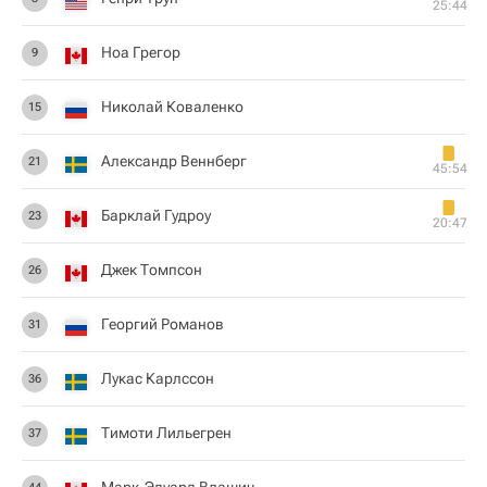
25:44
Ноа Грегор
9
Николай Коваленко
15
Александр Веннберг
21
45:54
Барклай Гудроу
23
20:47
Джек Томпсон
26
Георгий Романов
31
Лукас Карлссон
36
Тимоти Лильегрен
37