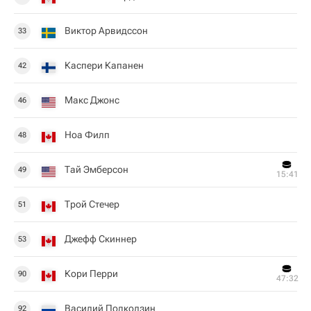
Виктор Арвидссон
33
Каспери Капанен
42
Макс Джонс
46
Ноа Филп
48
Тай Эмберсон
49
15:41
Трой Стечер
51
Джефф Скиннер
53
Кори Перри
90
47:32
Василий Подколзин
92