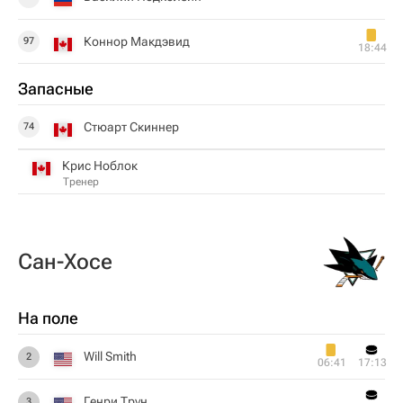
Коннор Макдэвид
97
18:44
Запасные
Стюарт Скиннер
74
Крис Ноблок
Тренер
Сан-Хосе
На поле
Will Smith
2
06:41
17:13
Генри Трун
3