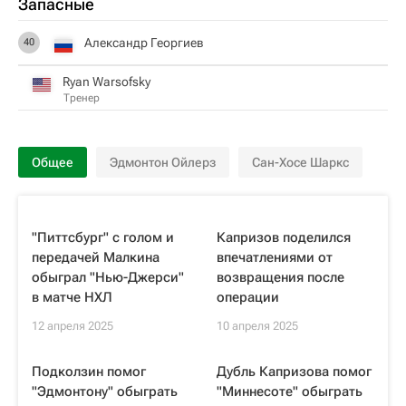
Запасные
Александр Георгиев
40
Ryan Warsofsky
Тренер
Общее
Эдмонтон Ойлерз
Сан-Хосе Шаркс
"Питтсбург" с голом и
Капризов поделился
передачей Малкина
впечатлениями от
обыграл "Нью-Джерси"
возвращения после
в матче НХЛ
операции
12 апреля 2025
10 апреля 2025
Подколзин помог
Дубль Капризова помог
"Эдмонтону" обыграть
"Миннесоте" обыграть