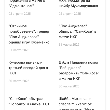
поражения в матче с
НХЛ, несмотря на
"Эдмонтоном"
шайбу Мухамадуллина
02 апреля 2025
02 апреля 2025
"Отличное
"Лос-Анджелес"
приобретение": тренер
обыграл "Сан-Хосе" в
"Лос-Анджелеса"
матче НХЛ
оценил игру Кузьменко
31 марта 2025
31 марта 2025
Кучерова признали
Дубль Панарина помог
третьей звездой дня в
"Рейнджерс"
НХЛ
разгромить "Сан-Хосе"
в матче НХЛ
30 марта 2025
30 марта 2025
"Сан-Хосе" обыграл
Шайба Михеева не
"Торонто" в матче НХЛ
спасла "Чикаго" от
поражения от "Нью-