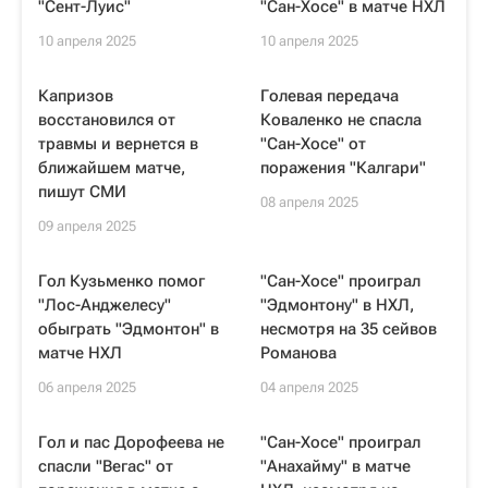
"Сент-Луис"
"Сан-Хосе" в матче НХЛ
10 апреля 2025
10 апреля 2025
Капризов
Голевая передача
восстановился от
Коваленко не спасла
травмы и вернется в
"Сан-Хосе" от
ближайшем матче,
поражения "Калгари"
пишут СМИ
08 апреля 2025
09 апреля 2025
Гол Кузьменко помог
"Сан-Хосе" проиграл
"Лос-Анджелесу"
"Эдмонтону" в НХЛ,
обыграть "Эдмонтон" в
несмотря на 35 сейвов
матче НХЛ
Романова
06 апреля 2025
04 апреля 2025
Гол и пас Дорофеева не
"Сан-Хосе" проиграл
спасли "Вегас" от
"Анахайму" в матче