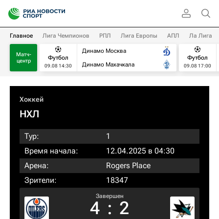
Главное
Лига Чемпионов
РПЛ
Лига Европы
АПЛ
Ла Лига
Динамо Москва
Матч-
Футбол
Футбол
центр
Динамо Махачкала
09.08 14:30
09.08 17:00
Хоккей
НХЛ
Тур:
1
Время начала:
12.04.2025 в 04:30
Арена:
Rogers Place
Зрители:
18347
Завершен
4
:
2