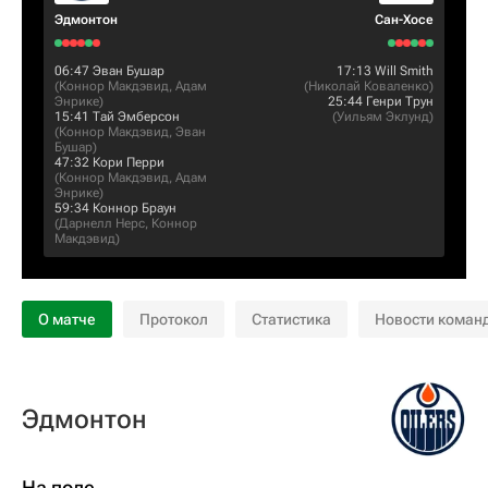
Эдмонтон
Сан-Хосе
06:47
Эван Бушар
17:13
Will Smith
(
Коннор Макдэвид
,
Адам
(
Николай Коваленко
)
Энрике
)
25:44
Генри Трун
15:41
Тай Эмберсон
(
Уильям Эклунд
)
(
Коннор Макдэвид
,
Эван
Бушар
)
47:32
Кори Перри
(
Коннор Макдэвид
,
Адам
Энрике
)
59:34
Коннор Браун
(
Дарнелл Нерс
,
Коннор
Макдэвид
)
О матче
Протокол
Статистика
Новости коман
Эдмонтон
На поле