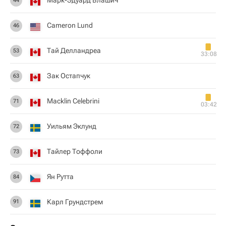
Марк-Эдуард Влашич
44
Cameron Lund
46
Тай Делландреа
53
33:08
Зак Остапчук
63
Macklin Celebrini
71
03:42
Уильям Эклунд
72
Тайлер Тоффоли
73
Ян Рутта
84
Карл Грундстрем
91