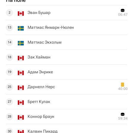
Эван Бушар
2
06:47
Маттиас Янмарк-Нюлен
13
Маттиас Экхольм
14
Зак Хайман
18
Адам Энрике
19
Дарнелл Нерс
25
40:00
Бретт Кулак
27
Коннор Браун
28
59:34
Калвин Пикард
30