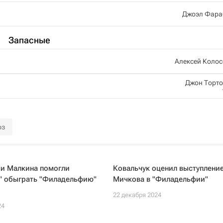
Джоэл Фара
Запасные
Алексей Коло
Джон Торт
рз
чи Малкина помогли
Ковальчук оценил выступлени
у" обыграть "Филадельфию"
Мичкова в "Филадельфии"
22 декабря 2024
24