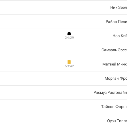
Ник Зее
Райан Пели
Ноа Кэ
24:29
Самуэль Эрсс
Матвей Мичк
59:42
Морган Фро
Расмус Ристолай
Тайсон Форст
Оуэн Типп