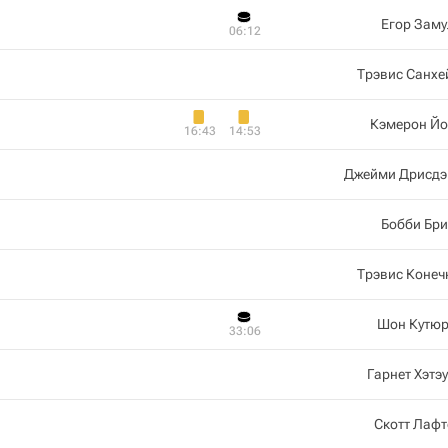
Егор Зам
06:12
Трэвис Санхе
Кэмерон Йо
16:43
14:53
Джейми Дрисдэ
Бобби Бр
Трэвис Конеч
Шон Кутюр
33:06
Гарнет Хэтэ
Скотт Лаф