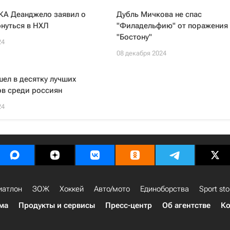
КА Деанджело заявил о
Дубль Мичкова не спас
нуться в НХЛ
"Филадельфию" от поражения
"Бостону"
24
08 декабря 2024
ел в десятку лучших
в среди россиян
24
иатлон
ЗОЖ
Хоккей
Авто/мото
Единоборства
Sport sto
ма
Продукты и сервисы
Пресс-центр
Об агентстве
Ко