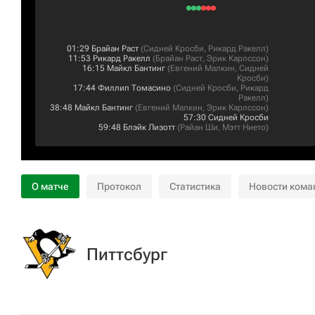
01:29
Брайан Раст
(
Сидней Кросби
,
Рикард Ракелл
)
11:53
Рикард Ракелл
(
Брайан Раст
,
Эрик Карлссон
)
16:15
Майкл Бантинг
(
Евгений Малкин
,
Сидней
Кросби
)
17:44
Филлип Томасино
(
Сидней Кросби
,
Рикард
Ракелл
)
38:48
Майкл Бантинг
(
Евгений Малкин
,
Эрик Карлссон
)
57:30
Сидней Кросби
59:48
Блэйк Лизотт
(
Райан Ши
,
Мэтт Нието
)
О матче
Протокол
Статистика
Новости кома
Питтсбург