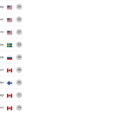
лер
24
нг
25
йтс
27
он
33
ов
39
ст
48
нен
55
ер
71
етт
74