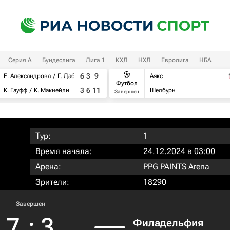
Серия А
Бундеслига
Лига 1
КХЛ
НХЛ
Евролига
НБА
6
3
9
Е. Александрова
Г. Дабровски
Аякс
Футбол
3
6
11
К. Гауфф
К. Макнейли
Шелбурн
Завершен
Тур:
1
Время начала:
24.12.2024 в 03:00
Арена:
PPG PAINTS Arena
Зрители:
18290
Завершен
7
:
3
Филадельфия