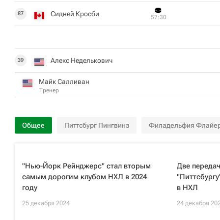
Сидней Кросби
87
57:30
Алекс Неделькович
39
Майк Салливан
Тренер
Общее
Питтсбург Пингвинз
Филадельфия Флайе
"Нью-Йорк Рейнджерс" стал вторым
Две переда
самым дорогим клубом НХЛ в 2024
"Питтсбург
году
в НХЛ
25 декабря 2024
24 декабря 20