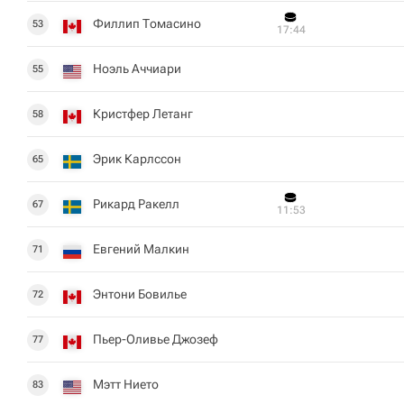
Филлип Томасино
53
17:44
Ноэль Аччиари
55
Кристфер Летанг
58
Эрик Карлссон
65
Рикард Ракелл
67
11:53
Евгений Малкин
71
Энтони Бовилье
72
Пьер-Оливье Джозеф
77
Мэтт Нието
83