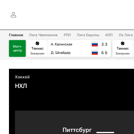
Главное
Лига Чемпионов
РПЛ
Лига Европы
АПЛ
Ла Лига
3
3
А. Калинская
Матч-
Теннис
Теннис
центр
6
6
Д. Шнайдер
Завершен
Завершен
Хоккей
НХЛ
Питтсбург