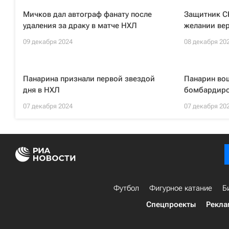
Мичков дал автограф фанату после
Защитник С
удаления за драку в матче НХЛ
желании вер
09 декабря 2024
08 декабря 20
Панарина признали первой звездой
Панарин вош
дня в НХЛ
бомбардиро
07 декабря 2024
07 декабря 20
Футбол
Фигурное катание
Б
Спецпроекты
Рекла