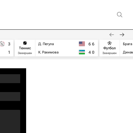
3
6
6
Д. Пегула
Брага
Теннис
Футбол
1
4
0
К. Рахимова
Дина
Завершен
Завершен