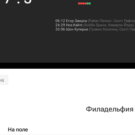
06:12
Егор Замула
(
Райан Пелинг
,
Скотт Лафто
24:29
Ноа Кэйтс
(
Бобби Бринк
,
Кэмерон Йорк
)
33:06
Шон Кутюрье
(
Трэвис Конечны
,
Скотт Ла
нд
Филадельфия
На поле