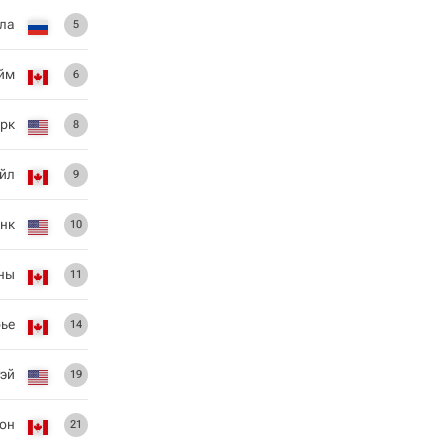
ула
5
йм
6
рк
8
йл
9
инк
10
ны
11
ье
14
уэй
19
тон
21