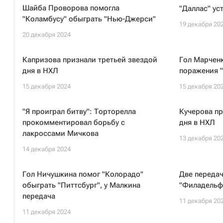
Шайба Проворова помогла
"Даллас" ус
"Коламбусу" обыграть "Нью-Джерси"
19 декабря 20
20 декабря 2024
Капризова признали третьей звездой
Гол Марченк
дня в НХЛ
поражения "
15 декабря 2024
15 декабря 20
"Я проиграл битву": Торторелла
Кучерова пр
прокомментировал борьбу с
дня в НХЛ
лакроссами Мичкова
13 декабря 20
14 декабря 2024
Гол Ничушкина помог "Колорадо"
Две переда
обыграть "Питтсбург", у Малкина
"Филадельф
передача
11 декабря 20
11 декабря 2024