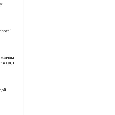
у"
есоте"
редачам
" в НХЛ
дой