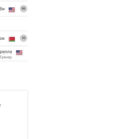
би
86
сов
35
орелла
Тренер
е