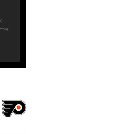
н
)
фтон
)