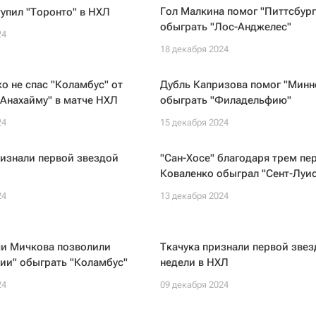
Гол Малкина помог "Питтсбург
тупил "Торонто" в НХЛ
обыграть "Лос-Анджелес"
24
18 декабря 2024
о не спас "Коламбус" от
Дубль Капризова помог "Минн
Анахайму" в матче НХЛ
обыграть "Филадельфию"
24
15 декабря 2024
изнали первой звездой
"Сан-Хосе" благодаря трем пе
Коваленко обыграл "Сент-Луис
24
13 декабря 2024
чи Мичкова позволили
Ткачука признали первой звез
ии" обыграть "Коламбус"
недели в НХЛ
24
09 декабря 2024