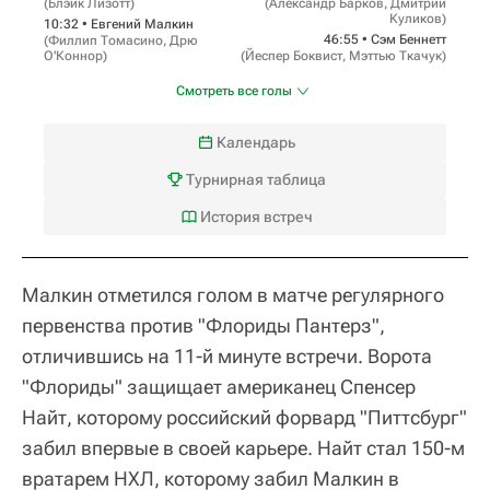
(
Блэйк Лизотт
)
(
Александр Барков
,
Дмитрий
Куликов
)
10:32 •
Евгений Малкин
46:55 •
Сэм Беннетт
(
Филлип Томасино
,
Дрю
О'Коннор
)
(
Йеспер Боквист
,
Мэттью Ткачук
)
Смотреть все голы
Календарь
Турнирная таблица
История встреч
Малкин отметился голом в матче регулярного
первенства против "Флориды Пантерз",
отличившись на 11-й минуте встречи. Ворота
"Флориды" защищает американец Спенсер
Найт, которому российский форвард "Питтсбург"
забил впервые в своей карьере. Найт стал 150-м
вратарем НХЛ, которому забил Малкин в