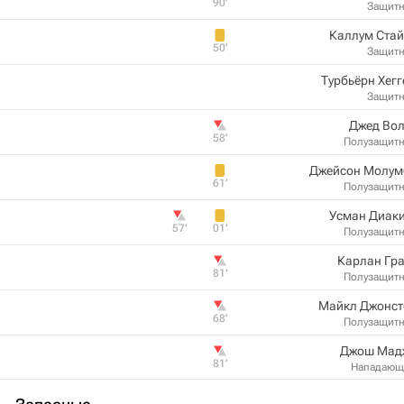
90‎’‎
Защит
Каллум Стай
50‎’‎
Защит
Турбьёрн Хег
Защит
Джед Вол
58‎’‎
Полузащит
Джейсон Молум
61‎’‎
Полузащит
Усман Диаки
57‎’‎
01‎’‎
Полузащит
Карлан Гр
81‎’‎
Полузащит
Майкл Джонст
68‎’‎
Полузащит
Джош Мад
81‎’‎
Нападающ