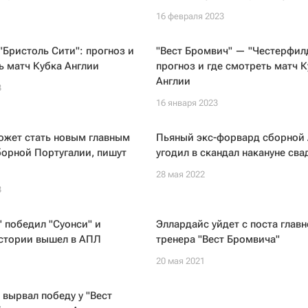
16 февраля 2023
"Бристоль Сити": прогноз и
"Вест Бромвич" — "Честерфил
ь матч Кубка Англии
прогноз и где смотреть матч 
Англии
3
16 января 2023
ожет стать новым главным
Пьяный экс-форвард сборной 
орной Португалии, пишут
угодил в скандал накануне св
28 мая 2022
3
 победил "Суонси" и
Эллардайс уйдет с поста главн
истории вышел в АПЛ
тренера "Вест Бромвича"
20 мая 2021
 вырвал победу у "Вест