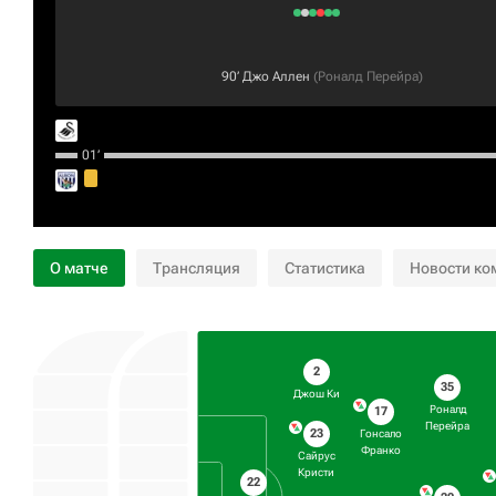
90‎’‎
Джо Аллен
(
Роналд Перейра
)
01‎’‎
О матче
Трансляция
Статистика
Новости ко
2
35
Джош Ки
Роналд
17
Перейра
23
Гонсало
Франко
Сайрус
Кристи
22