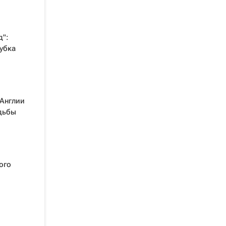
д":
Кубка
Англии
адьбы
ого