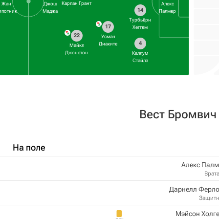
Карлан Грант
Жан
Джош
Алекс
14
ипотник
Маджа
Палмер
Турбьёрн
17
Хеггем
22
Усман
4
Диаките
Майкл
Джонстон
Каллум
Стайлз
Вест Бромвич
На поле
Алекс Палм
Врат
Дарнелл Ферло
Защит
Мэйсон Холг