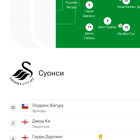
20
Лоуренс
6
Лиам Каллен
Вигуру
В
Гарри
Дарлинг
8
14
Мэтт Граймс
10
Джош
Ом Джи Сун
Таймон
Суонси
Лоуренс Вигуру
22
Вратарь
Джош Ки
2
Защитник
Гарри Дарлинг
6