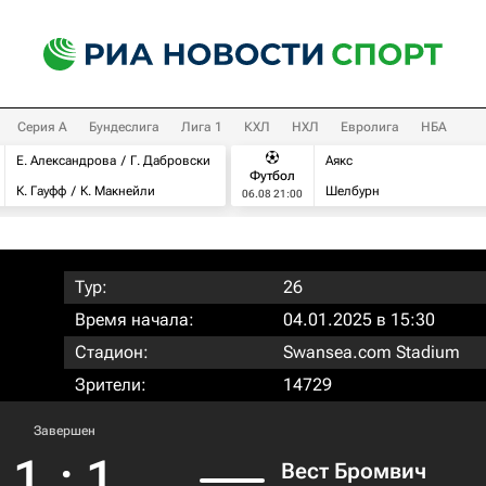
Серия А
Бундеслига
Лига 1
КХЛ
НХЛ
Евролига
НБА
Е. Александрова
Г. Дабровски
Аякс
Футбол
К. Гауфф
К. Макнейли
Шелбурн
06.08 21:00
Тур:
26
Время начала:
04.01.2025 в 15:30
Стадион:
Swansea.com Stadium
Зрители:
14729
Завершен
1
:
1
Вест Бромвич