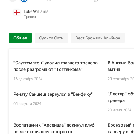
87‎’‎
Luke Williams
Тренер
Общее
Суонси Сити
Вест Бромвич Альбион
"Саутгемптон" уволил главного тренера
В Англии бо
после разгрома от "Тоттенхэма"
матча
16 декабря 2024
29 сентября 2
"Лестер" об
Ренату Саншеш вернулся в "Бенфику"
тренера
05 августа 2024
20 июня 2024
Воспитанник "Арсенала" покинул клуб
Бронзовый 
после окончания контракта
карьеру в с