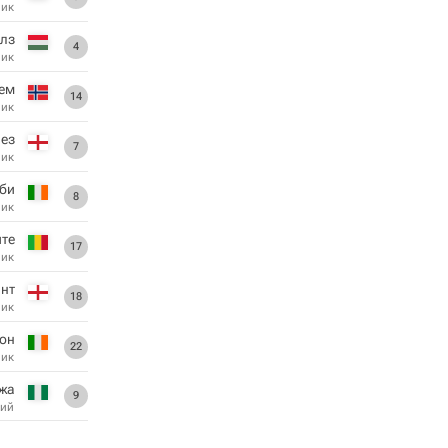
ник
лз
4
ник
гем
14
ник
ез
7
ник
би
8
ник
те
17
ник
ант
18
ник
он
22
ник
жа
9
ий