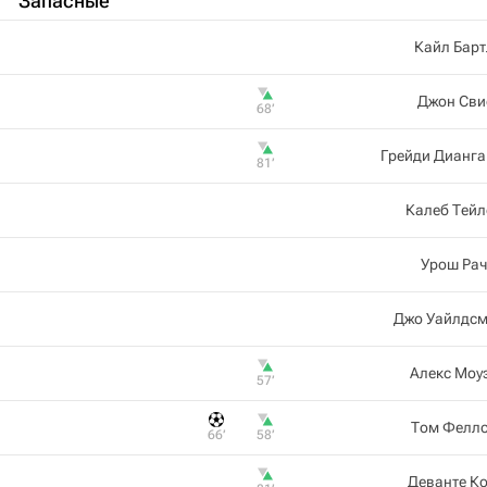
Запасные
Кайл Бар
Джон Сви
68‎’‎
Грейди Дианга
81‎’‎
Калеб Тейл
Урош Рач
Джо Уайлдсм
Алекс Моу
57‎’‎
Том Фелло
66‎’‎
58‎’‎
Деванте К