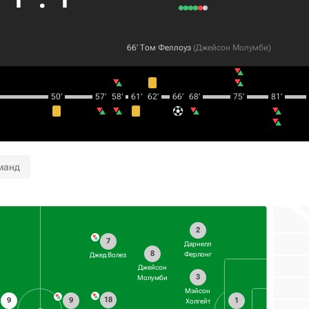
66‎’‎
Том Феллоуз
(
Джейсон Молумби
)
50‎’‎
57‎’‎
58‎’‎
61‎’‎
62‎’‎
66‎’‎
68‎’‎
75‎’‎
81‎’‎
манд
2
7
Дарнелл
8
Ферлонг
Джед Волез
Джейсон
3
Молумби
Мэйсон
18
9
9
1
Холгейт