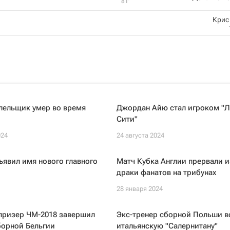
81‎’‎
Крис
лельщик умер во время
Джордан Айю стал игроком "Л
Сити"
024
24 августа 2024
ъявил имя нового главного
Матч Кубка Англии прервали и
драки фанатов на трибунах
28 января 2024
призер ЧМ-2018 завершил
Экс-тренер сборной Польши в
борной Бельгии
итальянскую "Салернитану"