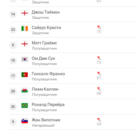
62‎’‎
Защитник
Джош Таймон
14
Защитник
Сайрус Кристи
23
75‎’‎
Защитник
Мэтт Граймс
8
Полузащитник
Ом Джи Сун
10
75‎’‎
Полузащитник
Гонсало Франко
17
87‎’‎
Полузащитник
Лиам Каллен
20
88‎’‎
Полузащитник
Роналд Перейра
35
Полузащитник
Жан Випотник
9
58‎’‎
Нападающий