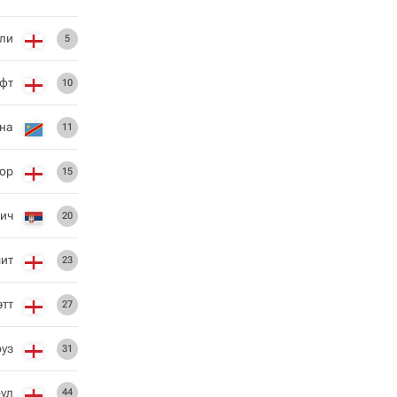
тли
5
фт
10
на
11
ор
15
ич
20
ит
23
этт
27
уз
31
оул
44