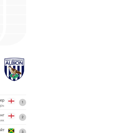
ер
1
арь
нг
2
ник
ейт
3