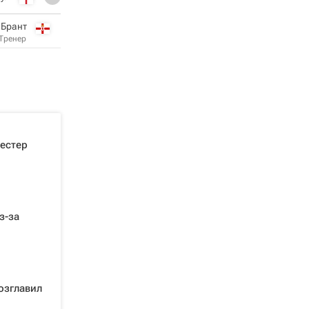
 Брант
Тренер
естер
з-за
озглавил