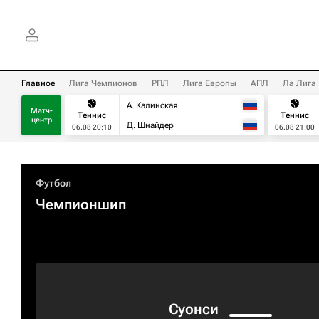
Главное
Лига Чемпионов
РПЛ
Лига Европы
АПЛ
Ла Лига
А. Калинская
Матч-
Теннис
Теннис
центр
Д. Шнайдер
06.08 20:10
06.08 21:00
Футбол
Чемпионшип
Суонси