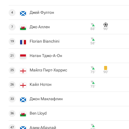
Джей Фултон
4
Джо Аллен
7
88‎’‎
90‎’‎
Florian Bianchini
19
58‎’‎
Натан Тджо-А-Он
21
Майлз Пирт-Харрис
25
75‎’‎
90‎’‎
Кайл Нотон
26
75‎’‎
Джон Маклафлин
33
Ben Lloyd
36
Азим Абдулай
47