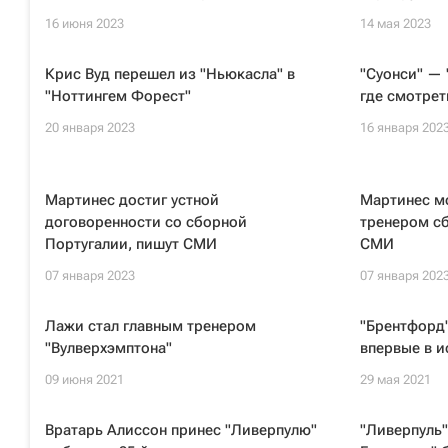
16 июня 2023
14 мая 2023
Крис Вуд перешел из "Ньюкасла" в
"Суонси" — 
"Ноттингем Форест"
где смотрет
20 января 2023
16 января 202
Мартинес достиг устной
Мартинес м
договоренности со сборной
тренером сб
Португалии, пишут СМИ
СМИ
07 января 2023
07 января 202
Лажи стал главным тренером
"Брентфорд"
"Вулверхэмптона"
впервые в 
09 июня 2021
29 мая 2021
Вратарь Алиссон принес "Ливерпулю"
"Ливерпуль"