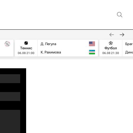
Д. Пегула
Браг
Теннис
Футбол
К. Рахимова
Дин
06.08 21:00
06.08 21:30