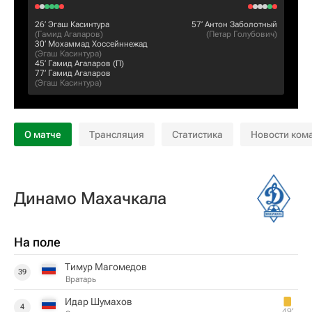
26‎’‎
Эгаш Касинтура
57‎’‎
Антон Заболотный
(
Гамид Агаларов
)
(
Петар Голубович
)
30‎’‎
Мохаммад Хоссейннежад
(
Эгаш Касинтура
)
45‎’‎
Гамид Агаларов
(П)
77‎’‎
Гамид Агаларов
(
Эгаш Касинтура
)
О матче
Трансляция
Статистика
Новости ком
Динамо Махачкала
На поле
Тимур Магомедов
39
Вратарь
Идар Шумахов
4
49‎’‎