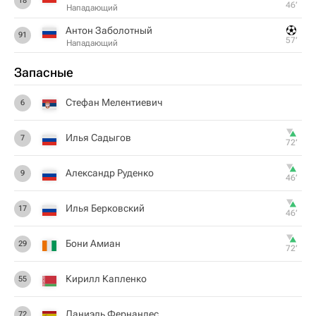
18
46‎’‎
Нападающий
Антон Заболотный
91
57‎’‎
Нападающий
Запасные
Стефан Мелентиевич
6
Илья Садыгов
7
72‎’‎
Александр Руденко
9
46‎’‎
Илья Берковский
17
46‎’‎
Бони Амиан
29
72‎’‎
Кирилл Капленко
55
Даниэль Фернандес
72