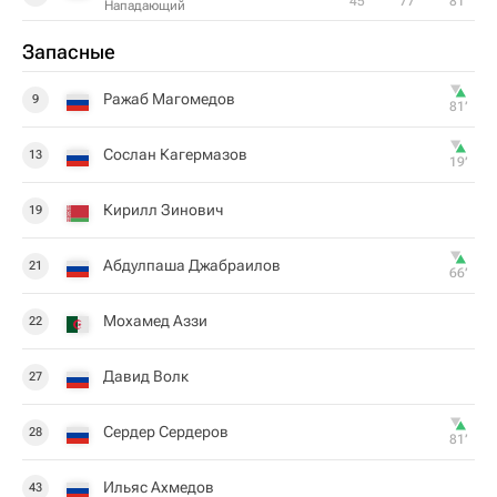
45‎’‎
77‎’‎
81‎’‎
Нападающий
Запасные
Ражаб Магомедов
9
81‎’‎
Сослан Кагермазов
13
19‎’‎
Кирилл Зинович
19
Абдулпаша Джабраилов
21
66‎’‎
Мохамед Аззи
22
Давид Волк
27
Сердер Сердеров
28
81‎’‎
Ильяс Ахмедов
43