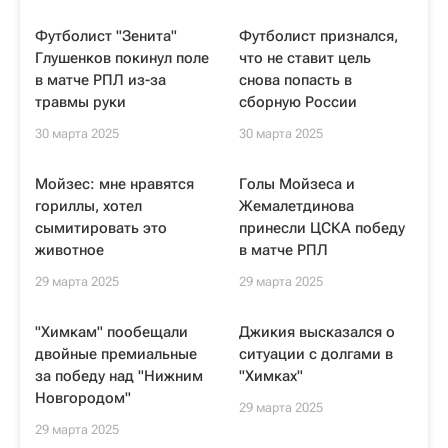
Футболист "Зенита"
Футболист признался,
Глушенков покинул поле
что не ставит цель
в матче РПЛ из-за
снова попасть в
травмы руки
сборную России
30 марта 2025
30 марта 2025
Мойзес: мне нравятся
Голы Мойзеса и
гориллы, хотел
Жемалетдинова
сымитировать это
принесли ЦСКА победу
животное
в матче РПЛ
29 марта 2025
29 марта 2025
"Химкам" пообещали
Джикия высказался о
двойные премиальные
ситуации с долгами в
за победу над "Нижним
"Химках"
Новгородом"
29 марта 2025
29 марта 2025