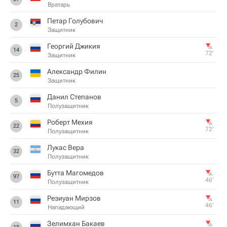
Вратарь
Петар Голубович
2
Защитник
Георгий Джикия
14
72‎’‎
Защитник
Александр Филин
25
Защитник
Данил Степанов
5
Полузащитник
Роберт Мехия
22
72‎’‎
Полузащитник
Лукас Вера
32
Полузащитник
Бутта Магомедов
97
46‎’‎
Полузащитник
Резиуан Мирзов
11
46‎’‎
Нападающий
Зелимхан Бакаев