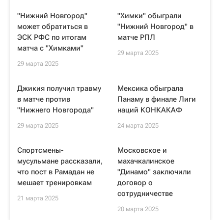
"Нижний Новгород"
"Химки" обыграли
может обратиться в
"Нижний Новгород" в
ЭСК РФС по итогам
матче РПЛ
матча с "Химками"
29 марта 2025
29 марта 2025
Джикия получил травму
Мексика обыграла
в матче против
Панаму в финале Лиги
"Нижнего Новгорода"
наций КОНКАКАФ
29 марта 2025
24 марта 2025
Спортсмены-
Московское и
мусульмане рассказали,
махачкалинское
что пост в Рамадан не
"Динамо" заключили
мешает тренировкам
договор о
сотрудничестве
21 марта 2025
20 марта 2025