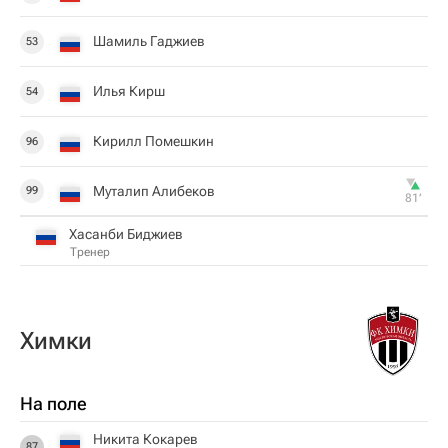
Шамиль Гаджиев
53
Илья Кирш
54
Кирилл Помешкин
96
Муталип Алибеков
99
81‎’‎
Хасанби Биджиев
Тренер
Химки
На поле
Никита Кокарев
87