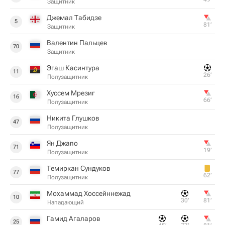
Защитник
Джемал Табидзе
5
81‎’‎
Защитник
Валентин Пальцев
70
Защитник
Эгаш Касинтура
11
26‎’‎
Полузащитник
Хуссем Мрезиг
16
66‎’‎
Полузащитник
Никита Глушков
47
Полузащитник
Ян Джапо
71
19‎’‎
Полузащитник
Темиркан Сундуков
77
62‎’‎
Полузащитник
Мохаммад Хоссейннежад
10
30‎’‎
81‎’‎
Нападающий
Гамид Агаларов
25