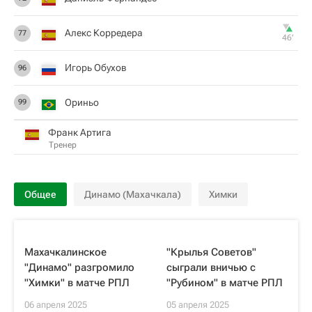
Алекс Корредера
77
46‎’‎
Игорь Обухов
96
Ориньо
99
Франк Артига
Тренер
Общее
Динамо (Махачкала)
Химки
Махачкалинское
"Крылья Советов"
"Динамо" разгромило
сыграли вничью с
"Химки" в матче РПЛ
"Рубином" в матче РПЛ
06 апреля 2025
05 апреля 2025