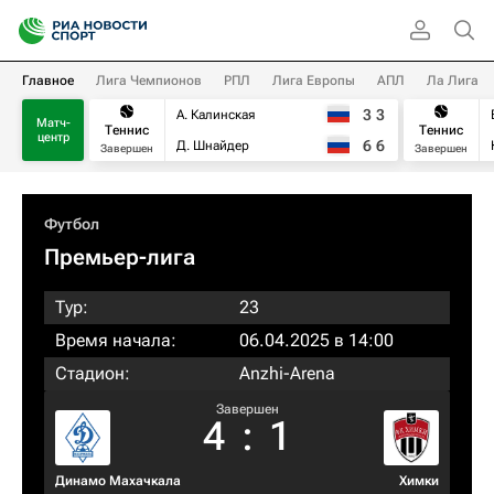
Главное
Лига Чемпионов
РПЛ
Лига Европы
АПЛ
Ла Лига
3
3
А. Калинская
Матч-
Теннис
Теннис
центр
6
6
Д. Шнайдер
Завершен
Завершен
Футбол
Премьер-лига
Тур:
23
Время начала:
06.04.2025 в 14:00
Стадион:
Anzhi-Arena
Завершен
4
:
1
Динамо Махачкала
Химки