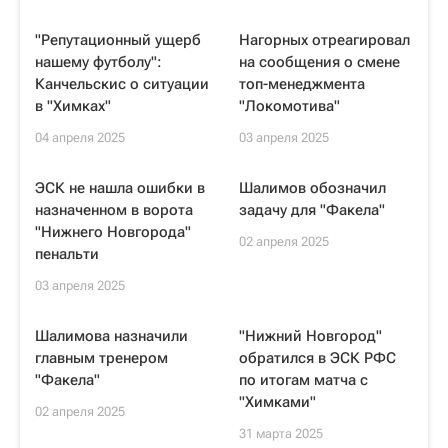
"Репутационный ущерб
Нагорных отреагировал
нашему футболу":
на сообщения о смене
Канчельскис о ситуации
топ-менеджмента
в "Химках"
"Локомотива"
04 апреля 2025
03 апреля 2025
ЭСК не нашла ошибки в
Шалимов обозначил
назначенном в ворота
задачу для "Факела"
"Нижнего Новгорода"
02 апреля 2025
пенальти
03 апреля 2025
Шалимова назначили
"Нижний Новгород"
главным тренером
обратился в ЭСК РФС
"Факела"
по итогам матча с
"Химками"
02 апреля 2025
31 марта 2025