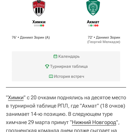
Химки
Ахмат
76‎’‎ •
Даниил Зорин
(А)
72‎’‎ •
Даниил Зорин
(
Георгий Мелкадзе
)
Календарь
Турнирная таблица
История встреч
"
Химки
" с 20 очками поднялись на десятое место
в турнирной таблице РПЛ, где "Ахмат" (18 очков)
занимает 14-ю позицию. В следующем туре
химчане 29 марта примут "
Нижний Новгород
",
грозненская команда днем позже сыграет на