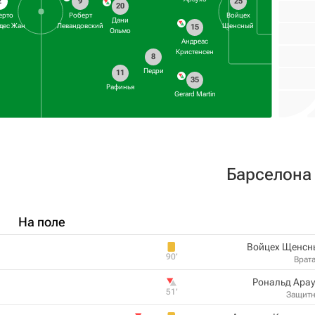
2
9
25
20
ерто
Роберт
Войцех
Дани
дес Жан
Левандовский
Щенсный
15
Ольмо
Андреас
Кристенсен
8
Педри
11
35
Рафинья
Gerard Martin
Барселона
На поле
Войцех Щенсн
90‎’‎
Врат
Рональд Ара
51‎’‎
Защит