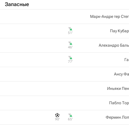
Запасные
Марк-Андре тер Сте
Пау Куба
51‎’‎
Алехандро Баль
46‎’‎
Га
77‎’‎
Ансу Ф
Иньяки Пен
Пабло Тор
Фермин Лоп
90‎’‎
65‎’‎