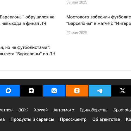
08 мая 2025
"Барселоны" обрушился на
Мостового взбесили футболи
 невыхода в финал ЛЧ
"Барселоны" в матче с "Интер
07 мая 2025
н, но не футболистами":
вылета "Барселоны" из ЛЧ
иатлон
ЗОЖ
Хоккей
Авто/мото
Единоборства
Sport sto
ма
Продукты и сервисы
Пресс-центр
Об агентстве
Ко