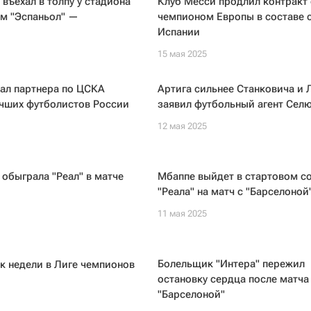
въехал в толпу у стадиона
Клуб Месси продлил контракт 
ем "Эспаньол" —
чемпионом Европы в составе 
Испании
15 мая 2025
ал партнера по ЦСКА
Артига сильнее Станковича и 
учших футболистов России
заявил футбольный агент Сел
12 мая 2025
 обыграла "Реал" в матче
Мбаппе выйдет в стартовом с
"Реала" на матч с "Барселоной
11 мая 2025
Болельщик "Интера" пережил
к недели в Лиге чемпионов
остановку сердца после матча
"Барселоной"