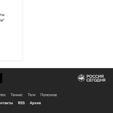
сты
ом"
ries
Теннис
Теги
Полезное
нтакты
RSS
Архив