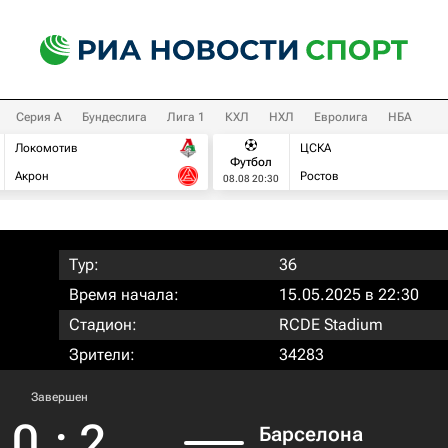
Серия А
Бундеслига
Лига 1
КХЛ
НХЛ
Евролига
НБА
Локомотив
ЦСКА
Футбол
Акрон
Ростов
08.08 20:30
Тур:
36
Время начала:
15.05.2025 в 22:30
Стадион:
RCDE Stadium
Зрители:
34283
Завершен
0
:
2
Барселона