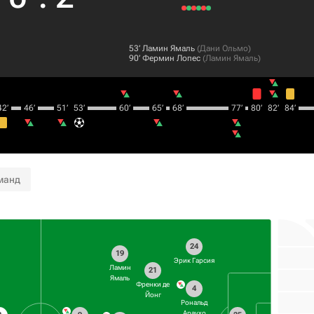
53‎’‎
Ламин Ямаль
(
Дани Ольмо
)
90‎’‎
Фермин Лопес
(
Ламин Ямаль
)
2‎’‎
46‎’‎
51‎’‎
53‎’‎
60‎’‎
65‎’‎
68‎’‎
77‎’‎
80‎’‎
82‎’‎
84‎’‎
манд
24
19
Эрик Гарсия
Ламин
21
Ямаль
Френки де
4
Йонг
Рональд
Араухо