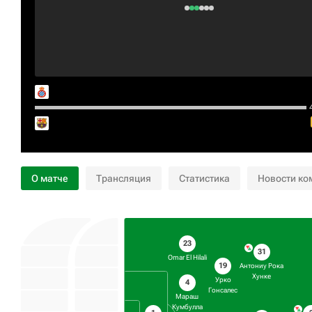
4
О матче
Трансляция
Статистика
Новости ко
23
31
Omar El Hilali
19
Антониу Рока
Хунке
Урко
4
Гонсалес
Мараш
Кумбулла