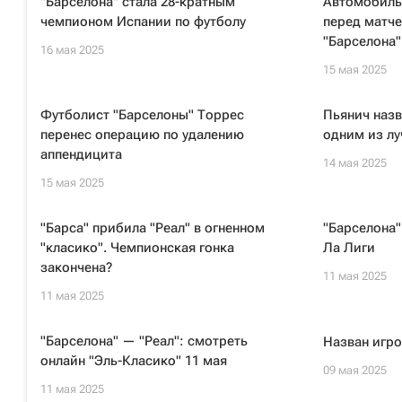
"Барселона" стала 28-кратным
Автомобиль 
чемпионом Испании по футболу
перед матч
"Барселона"
16 мая 2025
15 мая 2025
Футболист "Барселоны" Торрес
Пьянич назв
перенес операцию по удалению
одним из л
аппендицита
14 мая 2025
15 мая 2025
"Барса" прибила "Реал" в огненном
"Барселона"
"класико". Чемпионская гонка
Ла Лиги
закончена?
11 мая 2025
11 мая 2025
"Барселона" — "Реал": смотреть
Назван игро
онлайн "Эль-Класико" 11 мая
09 мая 2025
11 мая 2025