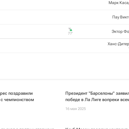
Марк Каса
Пау Вик
Эктор Фо
77‎’‎
Ханс-Дите
арес поздравили
Президент "Барселоны" заявил
 с чемпионством
победе в Ла Лиге вопреки все
16 мая 2025