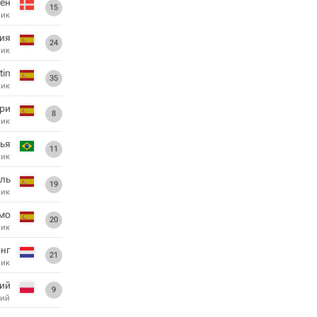
сен
15
ник
сия
24
ник
tin
35
ник
ри
8
ник
ья
11
ник
ль
19
ник
мо
20
ник
онг
21
ник
ий
9
ий