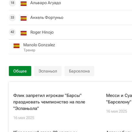
Альваро Агуадо
18
Анхель Фортуньо
33
Roger Hinojo
42
Manolo Gonzalez
Тренер
Общее
Эспаньол
Барселона
Флик запретил игрокам "Барсы"
Месси и Су
праздновать чемпионство на поле
"Барселону"
"Эспаньола"
16 мая 2025
16 мая 2025