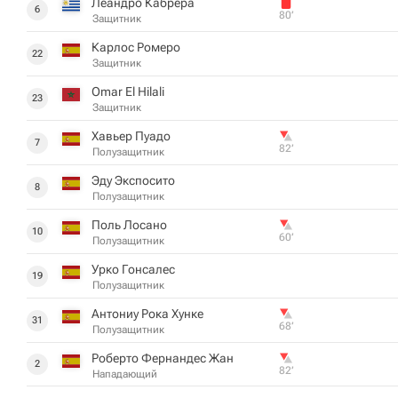
Леандро Кабрера
6
80‎’‎
Защитник
Карлос Ромеро
22
Защитник
Omar El Hilali
23
Защитник
Хавьер Пуадо
7
82‎’‎
Полузащитник
Эду Экспосито
8
Полузащитник
Поль Лосано
10
60‎’‎
Полузащитник
Урко Гонсалес
19
Полузащитник
Антониу Рока Хунке
31
68‎’‎
Полузащитник
Роберто Фернандес Жан
2
82‎’‎
Нападающий