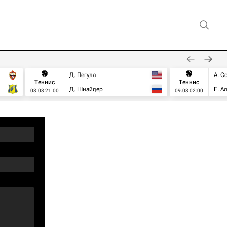
Д. Пегула
А. С
Теннис
Теннис
Д. Шнайдер
Е. А
08.08 21:00
09.08 02:00