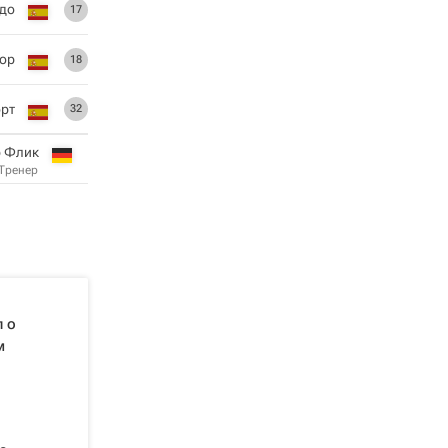
до
17
тор
18
рт
32
р Флик
Тренер
 о
м