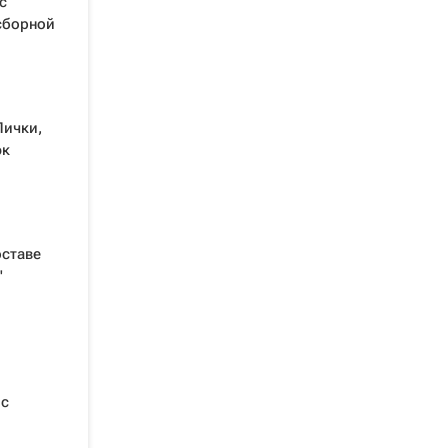
с
сборной
Лички,
юк
оставе
"
 с