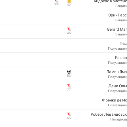
Андреас Кристен
77‎’‎
42‎’‎
Защит
Эрик Гар
Защит
Gerard Mar
46‎’‎
Защит
Пед
Полузащит
Рафин
Полузащит
Ламин Яма
53‎’‎
Полузащит
Дани Оль
77‎’‎
Полузащит
Френки де Й
Полузащит
Роберт Левандовск
65‎’‎
Нападающ