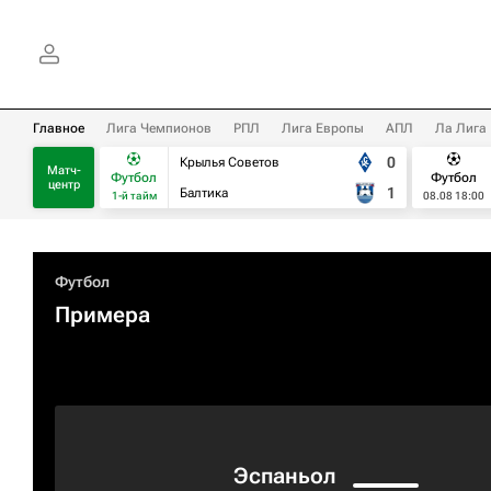
Главное
Лига Чемпионов
РПЛ
Лига Европы
АПЛ
Ла Лига
0
Крылья Советов
Матч-
Футбол
Футбол
центр
1
Балтика
1-й тайм
08.08 18:00
Футбол
Примера
Эспаньол