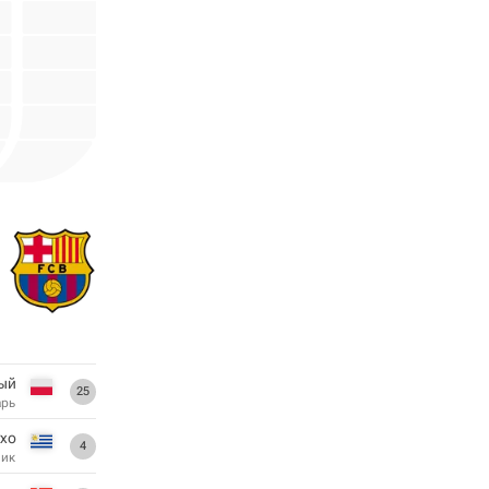
ый
25
арь
ухо
4
ник