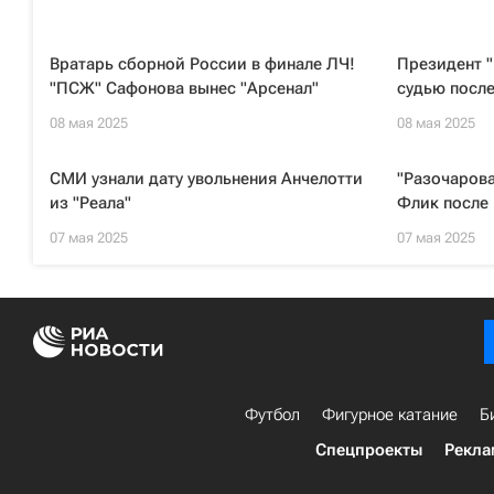
Вратарь сборной России в финале ЛЧ!
Президент 
"ПСЖ" Сафонова вынес "Арсенал"
судью после
08 мая 2025
08 мая 2025
СМИ узнали дату увольнения Анчелотти
"Разочарова
из "Реала"
Флик после 
07 мая 2025
07 мая 2025
Футбол
Фигурное катание
Б
Спецпроекты
Рекла