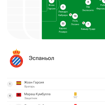
1
8
Жоан
Роб
6
Эду
Гарсия
Фернан
Экспосито
Леандро
Кабрера
10
Поль
22
7
Лосано
Карлос
Хавьер Пуадо
Ромеро
Эспаньол
Жоан Гарсия
1
Вратарь
Мараш Кумбулла
4
90‎’‎
Защитник