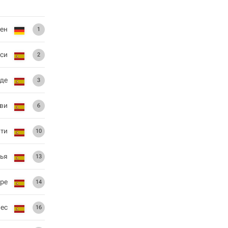
ген
1
рси
2
де
3
ви
6
ати
10
ья
13
ре
14
ес
16