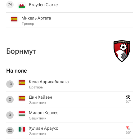
Brayden Clarke
74
Микель Артета
Тренер
Борнмут
На поле
Кепа Аррисабалага
13
Вратарь
Дин Хайзен
2
67‎’‎
Защитник
Милош Керкез
3
Защитник
Хулиан Араухо
22
65‎’‎
Защитник