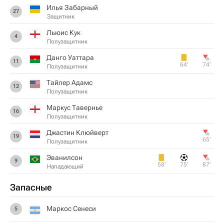
Илья Забарный
27
Защитник
Льюис Кук
4
Полузащитник
Данго Уаттара
11
64‎’‎
74‎’‎
Полузащитник
Тайлер Адамс
12
Полузащитник
Маркус Тавернье
16
Полузащитник
Джастин Клюйверт
19
65‎’‎
Полузащитник
Эванилсон
9
58‎’‎
75‎’‎
87‎’‎
Нападающий
Запасные
Маркос Сенеси
5