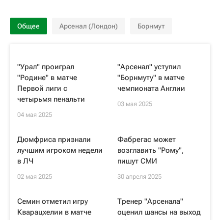
Общее
Арсенал (Лондон)
Борнмут
"Урал" проиграл
"Арсенал" уступил
"Родине" в матче
"Борнмуту" в матче
Первой лиги с
чемпионата Англии
четырьмя пенальти
03 мая 2025
04 мая 2025
Дюмфриса признали
Фабрегас может
лучшим игроком недели
возглавить "Рому",
в ЛЧ
пишут СМИ
02 мая 2025
30 апреля 2025
Семин отметил игру
Тренер "Арсенала"
Кварацхелии в матче
оценил шансы на выход