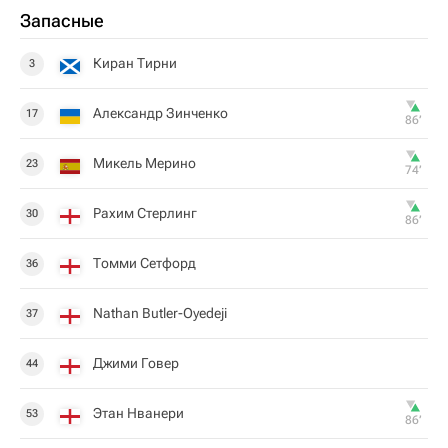
Запасные
Киран Тирни
3
Александр Зинченко
17
86‎’‎
Микель Мерино
23
74‎’‎
Рахим Стерлинг
30
86‎’‎
Томми Сетфорд
36
Nathan Butler-Oyedeji
37
Джими Говер
44
Этан Нванери
53
86‎’‎