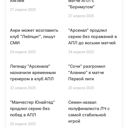
Англии
матче АПЛ с
"Борнмутом"
27 апреля 2025
27 апреля 2025
Анри может возглавить
"Арсенал" продлил
клуб "Лейпциг", пишут
серию без поражений в
СМИ
АПЛ до восьми матчей
24 апреля 2025
24 апреля 2025
Легенду "Арсенала"
"Сочи" разгромил
назначили временным
"Аланию" в матче
тренером в клуб АПЛ
Первой лиги
22 апреля 2025
20 апреля 2025
"Манчестер Юнайтед"
Семин назвал
продлил серию без
полуфиналиста ЛЧ с
побед в АПЛ
самой стабильной
игрой
20 апреля 2025