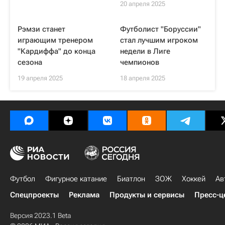
20 апреля 2025
Рэмзи станет
Футболист "Боруссии"
играющим тренером
стал лучшим игроком
"Кардиффа" до конца
недели в Лиге
сезона
чемпионов
19 апреля 2025
18 апреля 2025
Футбол
Фигурное катание
Биатлон
ЗОЖ
Хоккей
Ав
Спецпроекты
Реклама
Продукты и сервисы
Пресс-ц
Версия 2023.1 Beta