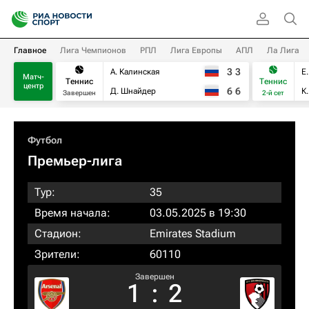
Главное
Лига Чемпионов
РПЛ
Лига Европы
АПЛ
Ла Лига
3
3
А. Калинская
Е
Матч-
Теннис
Теннис
центр
6
6
Д. Шнайдер
К
Завершен
2-й сет
Футбол
Премьер-лига
Тур:
35
Время начала:
03.05.2025 в 19:30
Стадион:
Emirates Stadium
Зрители:
60110
Завершен
1
:
2