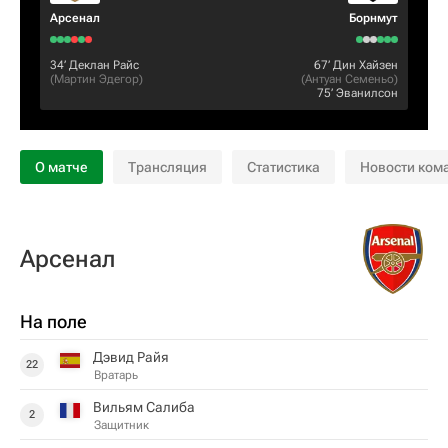
Арсенал
Борнмут
34‎’‎
Деклан Райс
67‎’‎
Дин Хайзен
(
Мартин Эдегор
)
(
Антуан Семеньо
)
75‎’‎
Эванилсон
О матче
Трансляция
Статистика
Новости ком
Арсенал
На поле
Дэвид Райя
22
Вратарь
Вильям Салиба
2
Защитник