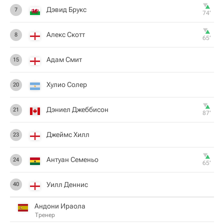
Дэвид Брукс
7
74‎’‎
Алекс Скотт
8
65‎’‎
Адам Смит
15
Хулио Солер
20
Дэниел Джеббисон
21
87‎’‎
Джеймс Хилл
23
Антуан Семеньо
24
65‎’‎
Уилл Деннис
40
Андони Ираола
Тренер