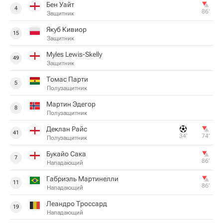
Бен Уайт
4
86‎’‎
Защитник
Якуб Кивиор
15
Защитник
Myles Lewis-Skelly
49
Защитник
Томас Парти
5
Полузащитник
Мартин Эдегор
8
Полузащитник
Деклан Райс
41
34‎’‎
74‎’‎
Полузащитник
Букайо Сака
7
86‎’‎
Нападающий
Габриэль Мартинелли
11
86‎’‎
Нападающий
Леандро Троссард
19
Нападающий