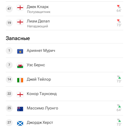
Джек Кларк
47
64‎’‎
Полузащитник
Лиам Делап
19
73‎’‎
Нападающий
Запасные
Ариянет Мурич
1
Уэс Бернс
7
Джей Тейлор
14
73‎’‎
Конор Таунсенд
22
Массимо Луонго
25
64‎’‎
Джордж Херст
27
73‎’‎