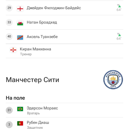
Джейден Филоджин-Байдейс
29
64‎’‎
Натан Броадхед
33
Аксель Туанзебе
40
64‎’‎
Киран Маккенна
Тренер
Манчестер Сити
На поле
Эдерсон Мораес
31
Вратарь
Рубен Диаш
3
Защитник