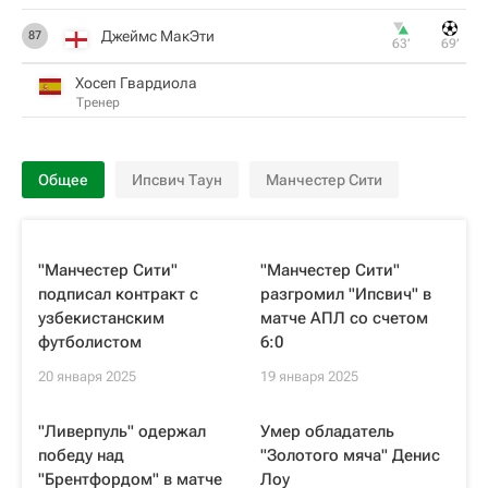
Джеймс МакЭти
87
63‎’‎
69‎’‎
Хосеп Гвардиола
Тренер
Общее
Ипсвич Таун
Манчестер Сити
"Манчестер Сити"
"Манчестер Сити"
подписал контракт с
разгромил "Ипсвич" в
узбекистанским
матче АПЛ со счетом
футболистом
6:0
20 января 2025
19 января 2025
"Ливерпуль" одержал
Умер обладатель
победу над
"Золотого мяча" Денис
"Брентфордом" в матче
Лоу