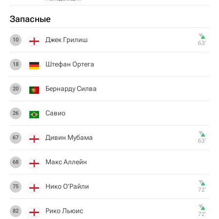
Запасные
Джек Грилиш
10
63‎’‎
Штефан Ортега
18
Бернарду Силва
20
Савио
26
Дивин Мубама
67
63‎’‎
Макс Аллейн
68
Нико О’Райли
75
72‎’‎
Рико Льюис
82
72‎’‎