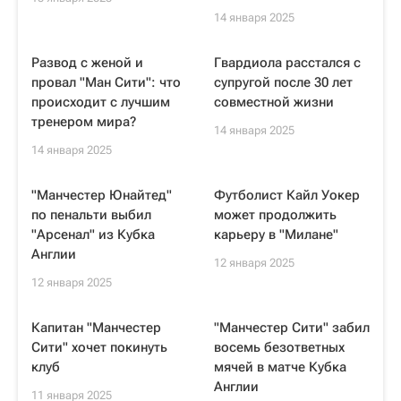
14 января 2025
Развод с женой и
Гвардиола расстался с
провал "Ман Сити": что
супругой после 30 лет
происходит с лучшим
совместной жизни
тренером мира?
14 января 2025
14 января 2025
"Манчестер Юнайтед"
Футболист Кайл Уокер
по пенальти выбил
может продолжить
"Арсенал" из Кубка
карьеру в "Милане"
Англии
12 января 2025
12 января 2025
Капитан "Манчестер
"Манчестер Сити" забил
Сити" хочет покинуть
восемь безответных
клуб
мячей в матче Кубка
Англии
11 января 2025