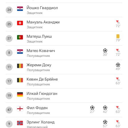
Йошко Гвардиол
24
Защитник
Мануэль Аканджи
25
72‎’‎
Защитник
Матеуш Луиш
27
79‎’‎
Защитник
Матео Ковачич
8
30‎’‎
72‎’‎
Полузащитник
Жереми Доку
11
49‎’‎
Полузащитник
Кевин Де Брёйне
17
63‎’‎
Полузащитник
Илкай Гюндоган
19
Полузащитник
Фил Фоден
47
27‎’‎
42‎’‎
63‎’‎
Полузащитник
Эрлинг Холанд
9
57‎’‎
63‎’‎
Нападающий