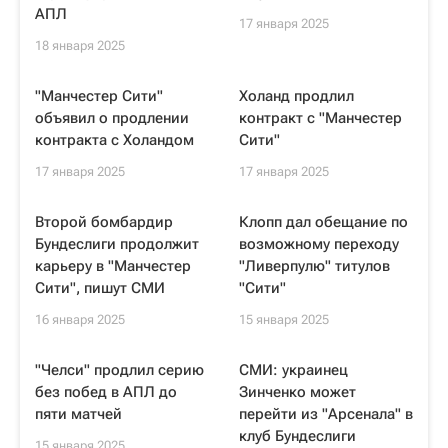
АПЛ
17 января 2025
18 января 2025
"Манчестер Сити"
Холанд продлил
объявил о продлении
контракт с "Манчестер
контракта с Холандом
Сити"
17 января 2025
17 января 2025
Второй бомбардир
Клопп дал обещание по
Бундеслиги продолжит
возможному переходу
карьеру в "Манчестер
"Ливерпулю" титулов
Сити", пишут СМИ
"Сити"
16 января 2025
15 января 2025
"Челси" продлил серию
СМИ: украинец
без побед в АПЛ до
Зинченко может
пяти матчей
перейти из "Арсенала" в
клуб Бундеслиги
15 января 2025