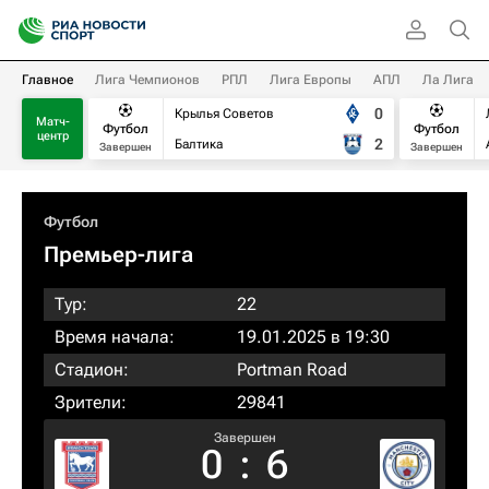
Главное
Лига Чемпионов
РПЛ
Лига Европы
АПЛ
Ла Лига
0
Крылья Советов
Матч-
Футбол
Футбол
центр
2
Балтика
Завершен
Завершен
Футбол
Премьер-лига
Тур:
22
Время начала:
19.01.2025 в 19:30
Стадион:
Portman Road
Зрители:
29841
Завершен
0
:
6