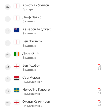
Кристиан Уолтон
28
Вратарь
Лейф Дэвис
3
Защитник
Кэмерон Берджесс
15
Защитник
Бен Джонсон
18
Защитник
Дара О'Ши
26
Защитник
Бен Годфри
44
64‎’‎
Защитник
Сэм Морси
5
Полузащитник
Йенс-Лис Каюсте
12
64‎’‎
Полузащитник
Омари Хатчинсон
20
73‎’‎
Полузащитник