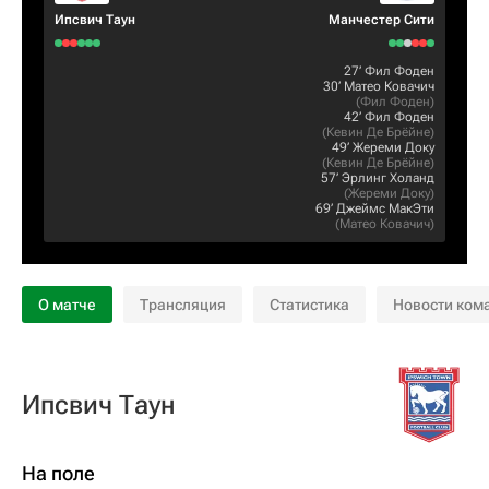
Ипсвич Таун
Манчестер Сити
27‎’‎
Фил Фоден
30‎’‎
Матео Ковачич
(
Фил Фоден
)
42‎’‎
Фил Фоден
(
Кевин Де Брёйне
)
49‎’‎
Жереми Доку
(
Кевин Де Брёйне
)
57‎’‎
Эрлинг Холанд
(
Жереми Доку
)
69‎’‎
Джеймс МакЭти
(
Матео Ковачич
)
О матче
Трансляция
Статистика
Новости ком
Ипсвич Таун
На поле