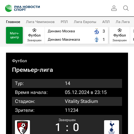
Главное
Лига Чемпионов
РПЛ
Лига Европы
АПЛ
Ла Лига
3
Динамо Москва
Матч-
Футбол
Футбол
центр
1
Динамо Махачкала
Завершен
Завершен
Футбол
Премьер-лига
Тур:
14
Время начала:
05.12.2024 в 23:15
Стадион:
Vitality Stadium
Зрители:
11234
Завершен
1
:
0