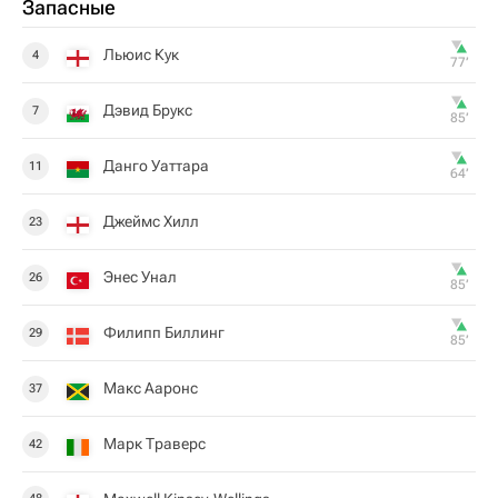
Запасные
Льюис Кук
4
77‎’‎
Дэвид Брукс
7
85‎’‎
Данго Уаттара
11
64‎’‎
Джеймс Хилл
23
Энес Унал
26
85‎’‎
Филипп Биллинг
29
85‎’‎
Макс Ааронс
37
Марк Траверс
42