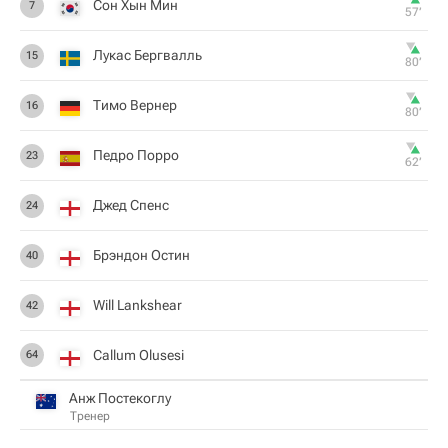
Сон Хын Мин
7
57‎’‎
Лукас Бергвалль
15
80‎’‎
Тимо Вернер
16
80‎’‎
Педро Порро
23
62‎’‎
Джед Спенс
24
Брэндон Остин
40
Will Lankshear
42
Callum Olusesi
64
Анж Постекоглу
Тренер