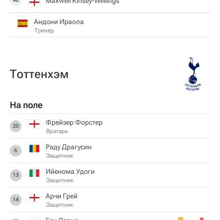
Maxwell Kinsey-Wellings
48
Андони Ираола
Тренер
Тоттенхэм
На поле
Фрейзер Форстер
20
Вратарь
Раду Драгусин
6
Защитник
Ийенома Удоги
13
Защитник
Арчи Грей
14
Защитник