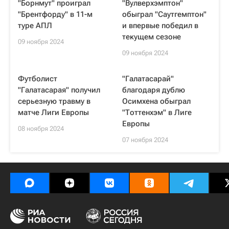
"Борнмут" проиграл
"Вулверхэмптон"
"Брентфорду" в 11-м
обыграл "Саутгемптон"
туре АПЛ
и впервые победил в
текущем сезоне
09 ноября 2024
09 ноября 2024
Футболист
"Галатасарай"
"Галатасарая" получил
благодаря дублю
серьезную травму в
Осимхена обыграл
матче Лиги Европы
"Тоттенхэм" в Лиге
Европы
08 ноября 2024
07 ноября 2024