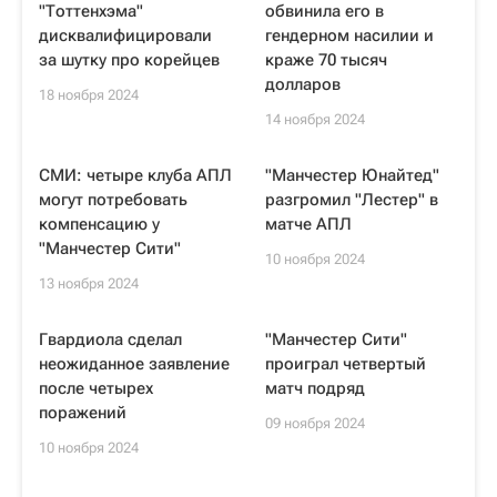
"Тоттенхэма"
обвинила его в
дисквалифицировали
гендерном насилии и
за шутку про корейцев
краже 70 тысяч
долларов
18 ноября 2024
14 ноября 2024
СМИ: четыре клуба АПЛ
"Манчестер Юнайтед"
могут потребовать
разгромил "Лестер" в
компенсацию у
матче АПЛ
"Манчестер Сити"
10 ноября 2024
13 ноября 2024
Гвардиола сделал
"Манчестер Сити"
неожиданное заявление
проиграл четвертый
после четырех
матч подряд
поражений
09 ноября 2024
10 ноября 2024