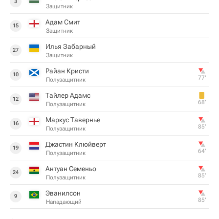
3
Защитник
Адам Смит
15
Защитник
Илья Забарный
27
Защитник
Райан Кристи
10
77‎’‎
Полузащитник
Тайлер Адамс
12
68‎’‎
Полузащитник
Маркус Тавернье
16
85‎’‎
Полузащитник
Джастин Клюйверт
19
64‎’‎
Полузащитник
Антуан Семеньо
24
85‎’‎
Полузащитник
Эванилсон
9
85‎’‎
Нападающий