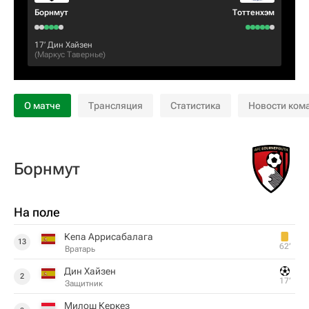
Борнмут
Тоттенхэм
17‎’‎
Дин Хайзен
(
Маркус Тавернье
)
О матче
Трансляция
Статистика
Новости ком
Борнмут
На поле
Кепа Аррисабалага
13
62‎’‎
Вратарь
Дин Хайзен
2
17‎’‎
Защитник
Милош Керкез