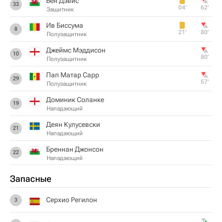
Бен Дэвис
33
04‎’‎
62‎’‎
Защитник
Ив Биссума
8
21‎’‎
80‎’‎
Полузащитник
Джеймс Мэддисон
10
80‎’‎
Полузащитник
Пап Матар Сарр
29
57‎’‎
Полузащитник
Доминик Соланке
19
Нападающий
Деян Кулусевски
21
Нападающий
Бреннан Джонсон
22
Нападающий
Запасные
Серхио Регилон
3