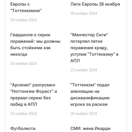
Европы с
Лиги Европы 28 ноября
"Тоттенхэмом"
28 ноября 2024
29 ноября 2024
Гвардиола о серии
"Манчестер Сити"
поражений: мы должны
потерпел пятое
быть стойкими как
поражение кряду,
никогда
уступив "Тоттенхэму" в
АПЛ
24 ноября 2024
23 ноября 2024
"Арсенал" разгромил
"Тоттенхэм" подал
"Ноттингем Форест" и
апелляцию на
прервал серию без
дисквалификацию
побед в АПЛ
игрока за расизм
23 ноября 2024
20 ноября 2024
Футболиста
СМИ: жена Икарди