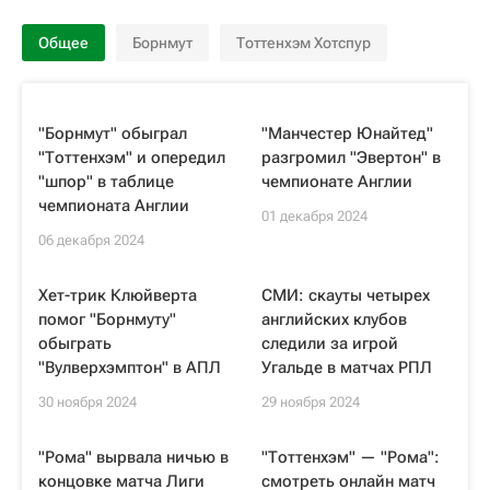
Общее
Борнмут
Тоттенхэм Хотспур
"Борнмут" обыграл
"Манчестер Юнайтед"
"Тоттенхэм" и опередил
разгромил "Эвертон" в
"шпор" в таблице
чемпионате Англии
чемпионата Англии
01 декабря 2024
06 декабря 2024
Хет-трик Клюйверта
СМИ: скауты четырех
помог "Борнмуту"
английских клубов
обыграть
следили за игрой
"Вулверхэмптон" в АПЛ
Угальде в матчах РПЛ
30 ноября 2024
29 ноября 2024
"Рома" вырвала ничью в
"Тоттенхэм" — "Рома":
концовке матча Лиги
смотреть онлайн матч