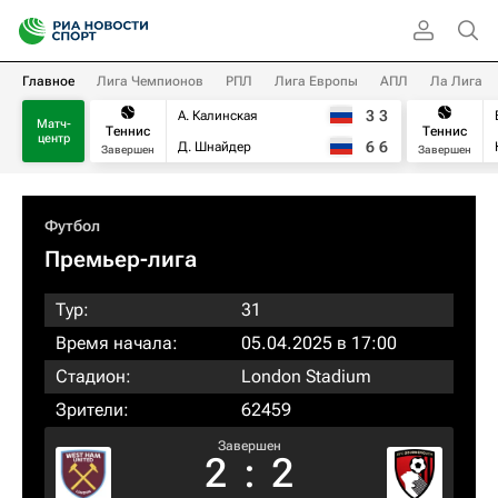
Главное
Лига Чемпионов
РПЛ
Лига Европы
АПЛ
Ла Лига
3
3
А. Калинская
Матч-
Теннис
Теннис
центр
6
6
Д. Шнайдер
Завершен
Завершен
Футбол
Премьер-лига
Тур:
31
Время начала:
05.04.2025 в 17:00
Стадион:
London Stadium
Зрители:
62459
Завершен
2
:
2