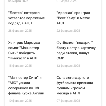
04 марта 2025
01 марта 2025
"Лестер" потерпел
"Арсенал" проиграл
четвертое поражение
"Вест Хэму" в матче
подряд в АПЛ
АПЛ
28 февраля 2025
22 февраля 2025
Хет-трик Мармуша
Футболист "подарил"
помог "Манчестер
брату желтую карточку
Сити" победить
ради ставки, пишут
"Ньюкасл" в АПЛ
СМИ
15 февраля 2025
13 февраля 2025
"Манчестер Сити" и
Сына легендарного
"МЮ" узнали
футболиста признали
соперников по 1/8
лучшим игроком
финала Кубка Англии
месяца в АПЛ
10 февраля 2025
07 февраля 2025