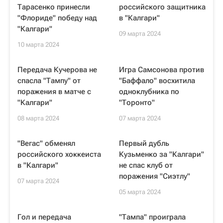
Тарасенко принесли
российского защитника
"Флориде" победу над
в "Калгари"
"Калгари"
09 марта 2024
10 марта 2024
Передача Кучерова не
Игра Самсонова против
спасла "Тампу" от
"Баффало" восхитила
поражения в матче с
одноклубника по
"Калгари"
"Торонто"
08 марта 2024
07 марта 2024
"Вегас" обменял
Первый дубль
российского хоккеиста
Кузьменко за "Калгари"
в "Калгари"
не спас клуб от
поражения "Сиэтлу"
07 марта 2024
05 марта 2024
Гол и передача
"Тампа" проиграла