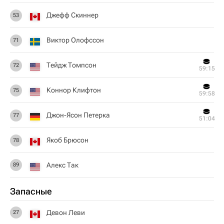
Джефф Скиннер
53
Виктор Олофссон
71
Тейдж Томпсон
72
59:15
Коннор Клифтон
75
59:58
Джон-Ясон Петерка
77
51:04
Якоб Брюсон
78
Алекс Так
89
Запасные
Девон Леви
27