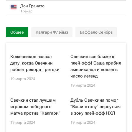
Дон Гранато
Тренер
Общее
Калгари Флэймз
Баффало Сейбрз
Кожевников назвал
Овечкин все ближе к
дату, когда Овечкин
плей-офф! Саша прибил
побьет рекорд Гретцки
американца и вошел в
число легенд
19 марта 2024
19 марта 2024
Овечкин стал лучшим
Дубль Овечкина помог
игроком победного
"Вашингтону" вернуться
матча против "Калгари"
в зону плей-офф НХЛ
19 марта 2024
19 марта 2024