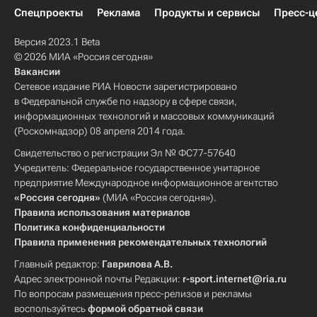
Спецпроекты
Реклама
Продукты и сервисы
Пресс-ц
Версия 2023.1 Beta
© 2026 МИА «Россия сегодня»
Вакансии
Сетевое издание РИА Новости зарегистрировано
в Федеральной службе по надзору в сфере связи,
информационных технологий и массовых коммуникаций
(Роскомнадзор) 08 апреля 2014 года.
Свидетельство о регистрации Эл № ФС77-57640
Учредитель: Федеральное государственное унитарное
предприятие Международное информационное агентство
«Россия сегодня»
(МИА «Россия сегодня»).
Правила использования материалов
Политика конфиденциальности
Правила применения рекомендательных технологий
Главный редактор:
Гаврилова А.В.
Адрес электронной почты Редакции:
r-sport.internet@ria.ru
По вопросам размещения пресс-релизов и рекламы
воспользуйтесь
формой обратной связи