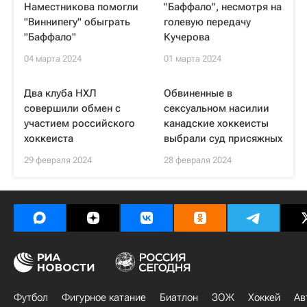
Наместникова помогли
"Баффало", несмотря на
"Виннипегу" обыграть
голевую передачу
"Баффало"
Кучерова
04 марта 2024
01 марта 2024
Два клуба НХЛ
Обвиненные в
совершили обмен с
сексуальном насилии
участием российского
канадские хоккеисты
хоккеиста
выбрали суд присяжных
29 февраля 2024
28 февраля 2024
Футбол
Фигурное катание
Биатлон
ЗОЖ
Хоккей
Ав