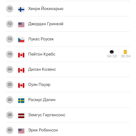
Хенри Йокихарью
10
Джордан Гринвэй
12
Лукас Роусек
13
Пейтон Кребс
19
04:53
30:04
Дилан Козенс
24
Оуэн Пауэр
25
Расмус Дэлин
26
Земгус Гиргенсонс
28
Эрик Робинсон
50