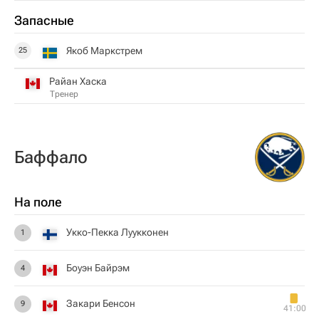
Запасные
Якоб Маркстрем
25
Райан Хаска
Тренер
Баффало
На поле
Укко-Пекка Луукконен
1
Боуэн Байрэм
4
Закари Бенсон
9
41:00