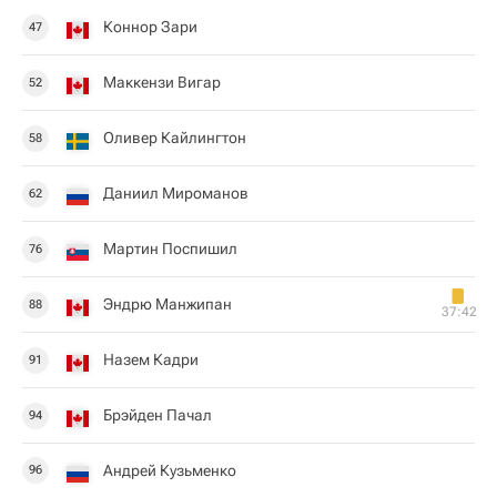
Коннор Зари
47
Маккензи Вигар
52
Оливер Кайлингтон
58
Даниил Мироманов
62
Мартин Поспишил
76
Эндрю Манжипан
88
37:42
Назем Кадри
91
Брэйден Пачал
94
Андрей Кузьменко
96