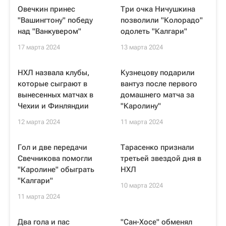
Овечкин принес
Три очка Ничушкина
"Вашингтону" победу
позволили "Колорадо"
над "Ванкувером"
одолеть "Калгари"
17 марта 2024
13 марта 2024
НХЛ назвала клубы,
Кузнецову подарили
которые сыграют в
вантуз после первого
вынесенных матчах в
домашнего матча за
Чехии и Финляндии
"Каролину"
12 марта 2024
11 марта 2024
Гол и две передачи
Тарасенко признали
Свечникова помогли
третьей звездой дня в
"Каролине" обыграть
НХЛ
"Калгари"
10 марта 2024
11 марта 2024
Два гола и пас
"Сан-Хосе" обменял