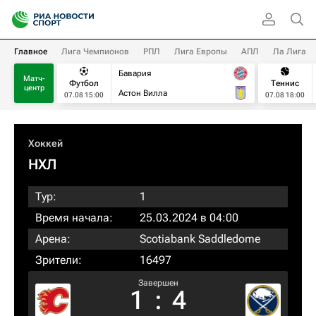
Главное
Лига Чемпионов
РПЛ
Лига Европы
АПЛ
Ла Лига
Бавария
Матч-
Футбол
Теннис
центр
Астон Вилла
07.08 15:00
07.08 18:00
Хоккей
НХЛ
Тур:
1
Время начала:
25.03.2024 в 04:00
Арена:
Scotiabank Saddledome
Зрители:
16497
Завершен
1
:
4