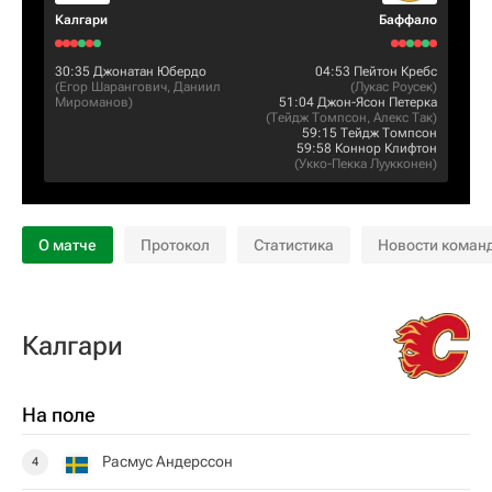
Калгари
Баффало
30:35
Джонатан Юбердо
04:53
Пейтон Кребс
(
Егор Шарангович
,
Даниил
(
Лукас Роусек
)
Мироманов
)
51:04
Джон-Ясон Петерка
(
Тейдж Томпсон
,
Алекс Так
)
59:15
Тейдж Томпсон
59:58
Коннор Клифтон
(
Укко-Пекка Луукконен
)
О матче
Протокол
Статистика
Новости коман
Калгари
На поле
Расмус Андерссон
4