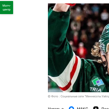
Матч-
центр
© Фото : Социальные сети "Миннесоты Уайл
Читать в
МАКС
Дзе