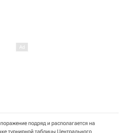
 поражение подряд и располагается на
чке турнирной таблицы Центрального