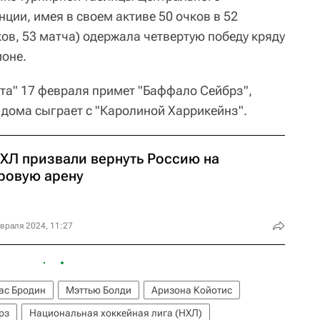
ции, имея в своем активе 50 очков в 52
ков, 53 матча) одержала четвертую победу кряду
ионе.
а" 17 февраля примет "Баффало Сейбрз",
 дома сыграет с "Каролиной Харрикейнз".
НХЛ призвали вернуть Россию на
ровую арену
враля 2024, 11:27
ас Бродин
Мэттью Болди
Аризона Койотис
рз
Национальная хоккейная лига (НХЛ)