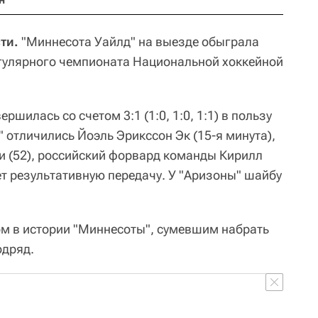
ти.
"Миннесота Уайлд" на выезде обыграла
егулярного чемпионата Национальной хоккейной
ршилась со счетом 3:1 (1:0, 1:0, 1:1) в пользу
" отличились Йоэль Эрикссон Эк (15-я минута),
ди (52), российский форвард команды Кирилл
ет результативную передачу. У "Аризоны" шайбу
м в истории "Миннесоты", сумевшим набрать
одряд.