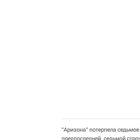
"Аризона" потерпела седьмое
предпоследней, седьмой стро