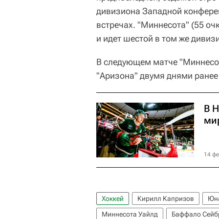
дивизиона Западной конферен
встречах. "Миннесота" (55 оч
и идет шестой в том же дивиз
В следующем матче "Миннесот
"Аризона" двумя днями ранее
В 
ми
14 фе
Хоккей
Кирилл Капризов
Юн
Миннесота Уайлд
Баффало Сейб