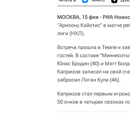
МОСКВА, 15 фев - РИА Новос
"Аризону Койотис" в матче р
лиги (НХЛ).
Встреча прошла в Темпе и заве
гостей. В составе "Миннесоты
Юнас Бродин (40) и Мэтт Бол
Капризов записал на свой сч
забросил Логан Кули (46).
Капризов стал первым игроко
50 очков в четырех сезонах п