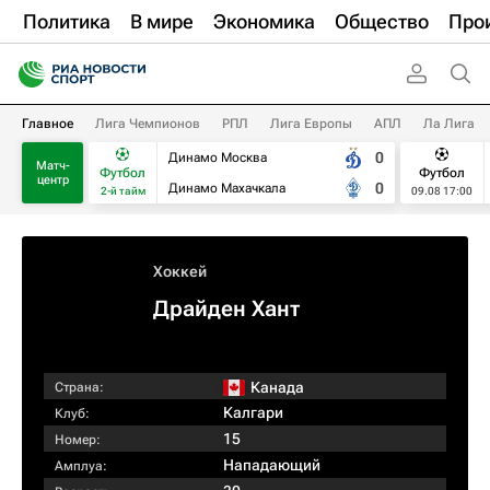
Политика
В мире
Экономика
Общество
Про
Главное
Лига Чемпионов
РПЛ
Лига Европы
АПЛ
Ла Лига
0
Динамо Москва
Матч-
Футбол
Футбол
центр
0
Динамо Махачкала
2-й тайм
09.08 17:00
Хоккей
Драйден Хант
Канада
Страна:
Калгари
Клуб:
15
Номер:
Нападающий
Амплуа: