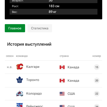
30
Возраст:
183 см
Рост:
89 кг
Вес:
Главное
Статистика
История выступлений
сезон
команда
страна
номер
Калгари
н.в.
Канада
15
Торонто
Канада
20
Колорадо
США
22
Рейнджерс
США
29