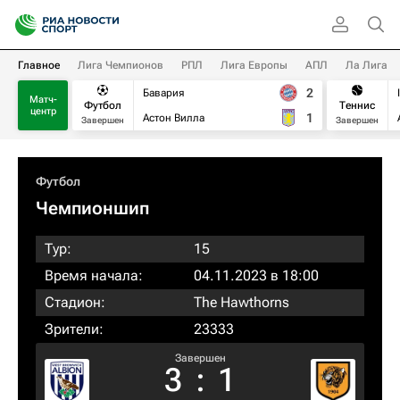
Главное
Лига Чемпионов
РПЛ
Лига Европы
АПЛ
Ла Лига
2
Бавария
Матч-
Футбол
Теннис
центр
1
Астон Вилла
Завершен
Завершен
Футбол
Чемпионшип
Тур:
15
Время начала:
04.11.2023 в 18:00
Стадион:
The Hawthorns
Зрители:
23333
Завершен
3
:
1