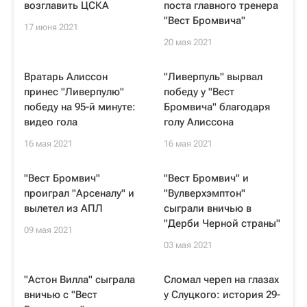
возглавить ЦСКА
поста главного тренера
"Вест Бромвича"
17 июня 2021
20 мая 2021
Вратарь Алиссон
"Ливерпуль" вырвал
принес "Ливерпулю"
победу у "Вест
победу на 95-й минуте:
Бромвича" благодаря
видео гола
голу Алиссона
16 мая 2021
16 мая 2021
"Вест Бромвич"
"Вест Бромвич" и
проиграл "Арсеналу" и
"Вулверхэмптон"
вылетел из АПЛ
сыграли вничью в
"Дерби Черной страны"
09 мая 2021
03 мая 2021
"Астон Вилла" сыграла
Сломал череп на глазах
вничью с "Вест
у Слуцкого: история 29-