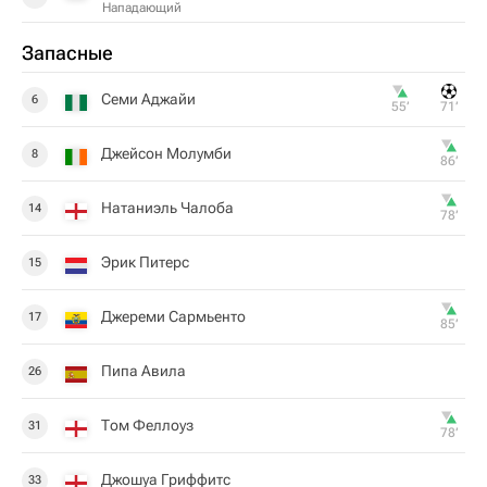
Нападающий
Запасные
Семи Аджайи
6
55‎’‎
71‎’‎
Джейсон Молумби
8
86‎’‎
Натаниэль Чалоба
14
78‎’‎
Эрик Питерс
15
Джереми Сармьенто
17
85‎’‎
Пипа Авила
26
Том Феллоуз
31
78‎’‎
Джошуа Гриффитс
33