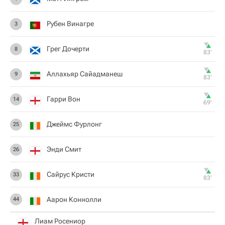
Рубен Винагре
3
Грег Дочерти
8
83‎’‎
Аллахьяр Сайадманеш
9
83‎’‎
Гарри Вон
14
69‎’‎
Джеймс Фурлонг
25
Энди Смит
26
Сайрус Кристи
33
83‎’‎
Аарон Коннолли
44
Лиам Росениор