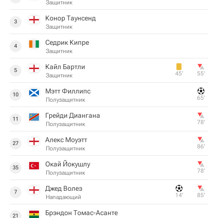
Защитник
Конор Таунсенд
3
Защитник
Седрик Кипре
4
Защитник
Кайл Бартли
5
45‎’‎
55‎’‎
Защитник
Мэтт Филлипс
10
65‎’‎
Полузащитник
Грейди Диангана
11
78‎’‎
Полузащитник
Алекс Моуэтт
27
86‎’‎
Полузащитник
Окай Йокушлу
35
78‎’‎
Полузащитник
Джед Волез
7
14‎’‎
85‎’‎
Нападающий
Брэндон Томас-Асанте
21