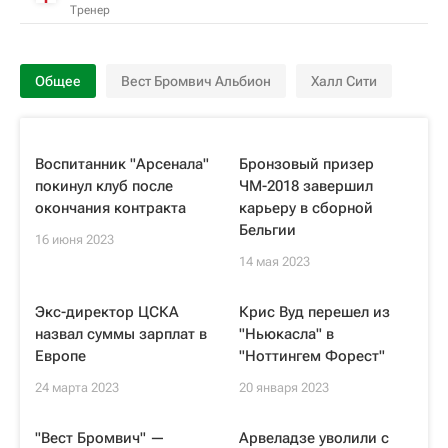
Тренер
Общее
Вест Бромвич Альбион
Халл Сити
Воспитанник "Арсенала"
Бронзовый призер
покинул клуб после
ЧМ-2018 завершил
окончания контракта
карьеру в сборной
Бельгии
16 июня 2023
14 мая 2023
Экс-директор ЦСКА
Крис Вуд перешел из
назвал суммы зарплат в
"Ньюкасла" в
Европе
"Ноттингем Форест"
24 марта 2023
20 января 2023
"Вест Бромвич" —
Арвеладзе уволили с