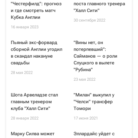
"Честерфилд": прогноз
поста главного тренера
и где смотреть матч
"Халл Сити"
Кубка Англии
30 сентября 2022
16 января 2023
Пьяный экс-форвард
"Вины нет, он
сборной Англии угодил
потерпевший":
в скандал накануне
Сайманов — о роли
свадьбы
Слуцкого в вылете
"Рубина"
28 мая 2022
23 мая 2022
Шота Арвеладзе стал
"Милан" выкупил у
главным тренером
"Челси" трансфер
клуба "Халл Сити"
Томори
28 января 2022
17 июня 2021
Марку Силва может
Эллардайс уйдет с