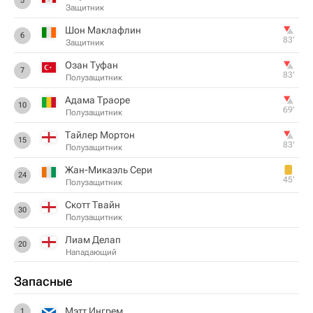
5
Защитник
Шон Маклафлин
6
83‎’‎
Защитник
Озан Туфан
7
83‎’‎
Полузащитник
Адама Траоре
10
69‎’‎
Полузащитник
Тайлер Мортон
15
83‎’‎
Полузащитник
Жан-Микаэль Сери
24
45‎’‎
Полузащитник
Скотт Твайн
30
Полузащитник
Лиам Делап
20
Нападающий
Запасные
Мэтт Ингрем
1