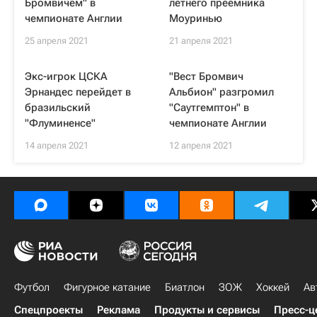
Бромвичем" в
летнего преемника
чемпионате Англии
Моуринью
25 апреля 2021
21 апреля 2021
Экс-игрок ЦСКА
"Вест Бромвич
Эрнандес перейдет в
Альбион" разгромил
бразильский
"Саутгемптон" в
"Флуминенсе"
чемпионате Англии
14 апреля 2021
12 апреля 2021
Футбол
Фигурное катание
Биатлон
ЗОЖ
Хоккей
Ав
Спецпроекты
Реклама
Продукты и сервисы
Пресс-ц