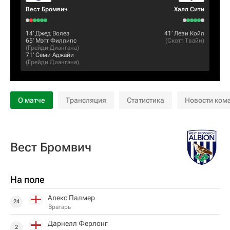
Вест Бромвич
Халл Сити
14‎’‎
Джед Волез
41‎’‎
Леви Койл
65‎’‎
Мэтт Филлипс
(
Скотт Твайн
)
(
Грейди Диангана
)
71‎’‎
Семи Аджайи
(
Грейди Диангана
)
О матче
Трансляция
Статистика
Новости ком
Вест Бромвич
На поле
Алекс Палмер
24
Вратарь
Дарнелл Ферлонг
2