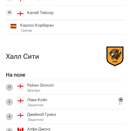
Калеб Тейлор
36
Карлос Корберан
Тренер
Халл Сити
На поле
Райан Эллсоп
17
Вратарь
Леви Койл
2
41‎’‎
Защитник
Джейкоб Гривз
4
Защитник
Алфи Джонс