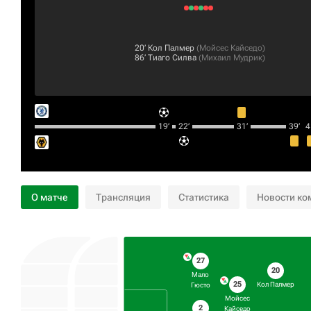
20‎’‎
Кол Палмер
(
Мойсес Кайседо
)
86‎’‎
Тиаго Силва
(
Михаил Мудрик
)
19‎’‎
22‎’‎
31‎’‎
39‎’‎
41
О матче
Трансляция
Статистика
Новости ко
27
20
Мало
25
Кол Палмер
Гюсто
Мойсес
2
Кайседо