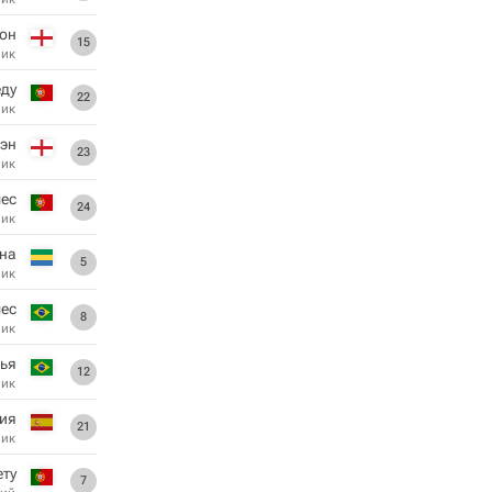
сон
15
ник
ду
22
ник
эн
23
ник
мес
24
ник
на
5
ник
ес
8
ник
нья
12
ник
ия
21
ник
ету
7