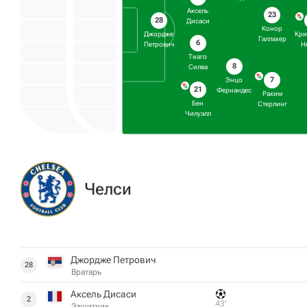
Аксель
23
28
Дисаси
Конор
Джордже
Кри
Галлахер
6
Петрович
Н
Тиаго
8
Силва
7
Энцо
21
Фернандес
Рахим
Бен
Стерлинг
Чилуэлл
Челси
Джордже Петрович
28
Вратарь
Аксель Дисаси
2
43‎’‎
Защитник