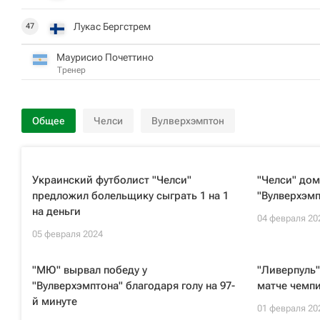
Лукас Бергстрем
47
Маурисио Почеттино
Тренер
Общее
Челси
Вулверхэмптон
Украинский футболист "Челси"
"Челси" дом
предложил болельщику сыграть 1 на 1
"Вулверхэмп
на деньги
04 февраля 20
05 февраля 2024
"МЮ" вырвал победу у
"Ливерпуль"
"Вулверхэмптона" благодаря голу на 97-
матче чемпи
й минуте
01 февраля 20