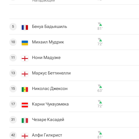
Нападающий
Бенуа Бадьяшиль
5
81‎’‎
Михаил Мудрик
10
72‎’‎
Нони Мадуэке
11
Маркус Беттинелли
13
Николас Джексон
15
63‎’‎
Карни Чуквуэмека
17
72‎’‎
Чезаре Касадей
31
Алфи Гилкрист
42
81‎’‎