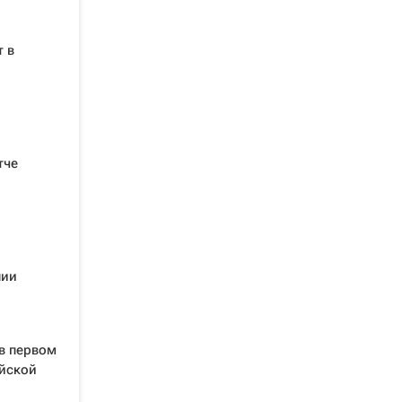
т в
тче
лии
в первом
ийской