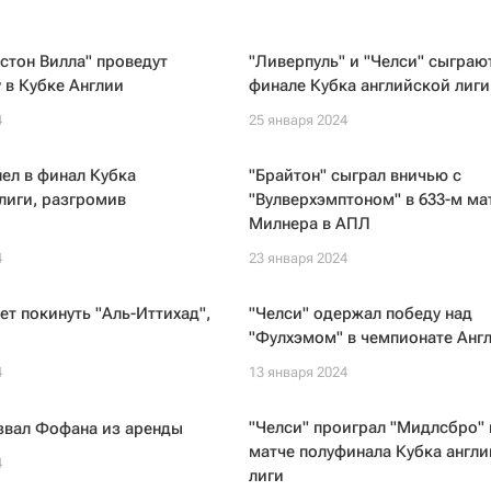
Астон Вилла" проведут
"Ливерпуль" и "Челси" сыграю
 в Кубке Англии
финале Кубка английской лиги
4
25 января 2024
ел в финал Кубка
"Брайтон" сыграл вничью с
лиги, разгромив
"Вулверхэмптоном" в 633-м ма
Милнера в АПЛ
4
23 января 2024
ет покинуть "Аль-Иттихад",
"Челси" одержал победу над
"Фулхэмом" в чемпионате Анг
4
13 января 2024
"Челси" проиграл "Мидлсбро" 
звал Фофана из аренды
матче полуфинала Кубка англ
4
лиги