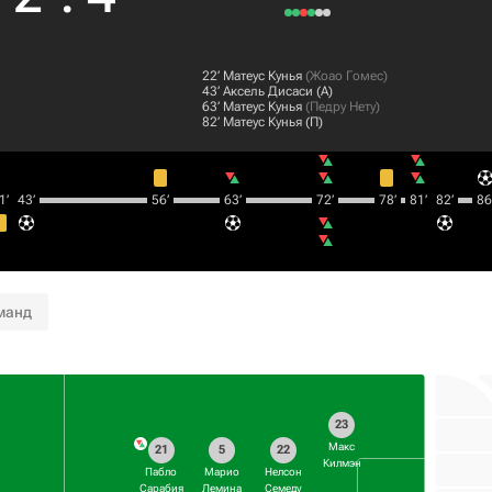
22‎’‎
Матеус Кунья
(
Жоао Гомес
)
43‎’‎
Аксель Дисаси
(А)
63‎’‎
Матеус Кунья
(
Педру Нету
)
82‎’‎
Матеус Кунья
(П)
‎’‎
43‎’‎
56‎’‎
63‎’‎
72‎’‎
78‎’‎
81‎’‎
82‎’‎
86‎’
манд
23
Макс
21
5
22
Килмэн
Пабло
Марио
Нелсон
Сарабия
Лемина
Семеду