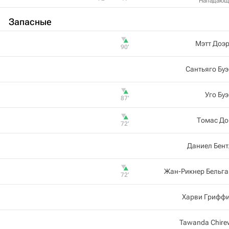
Нападающ
Запасные
Мэтт Доэ
90‎’‎
Сантьяго Бу
Уго Бу
87‎’‎
Томас До
72‎’‎
Даниел Бен
Жан-Рикнер Бельг
72‎’‎
Харви Гриффи
Tawanda Chir