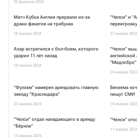
02 февраля 2024
Матч Кубка Англии прервали из-за
"Челси" и "
драки фанатов на трибунах
переигровку
28 января 2024
27 января 202
Азар встретился с бол-боем, которого
"Челси" выш
ударил 11 лет назад
английской 
"Мидлсбро"
24 января 2024
24 января 202
"Фулхэм" намерен арендовать главную
Бензема хоч
звезду "Краснодара"
пишут СМИ
22 января 2024
18 января 202
"Челси" отдал нападающего в аренду
"Челси" ото
"Бёрнли"
11 января 202
13 января 2024