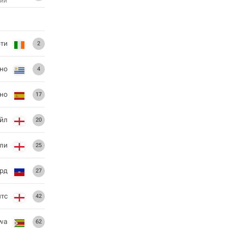
ий
рти
2
эно
4
эно
17
йл
20
тли
25
ард
27
тс
42
ewa
62