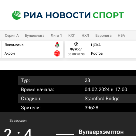
Серия А
Бундеслига
Лига 1
КХЛ
НХЛ
Евролига
НБА
Локомотив
ЦСКА
Футбол
Акрон
Ростов
08.08 20:30
Тур:
23
Время начала:
04.02.2024 в 17:00
Стадион:
Stamford Bridge
Зрители:
39628
Завершен
2
:
4
Вулверхэмптон