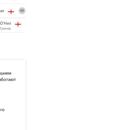
ser
63
 О'Нил
Тренер
лишнем
работают
го