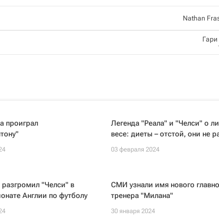
Nathan Fra
Гари
а проиграл
Легенда "Реала" и "Челси" о 
тону"
весе: диеты – отстой, они не 
24
03 февраля 2024
 разгромил "Челси" в
СМИ узнали имя нового главно
онате Англии по футболу
тренера "Милана"
24
30 января 2024