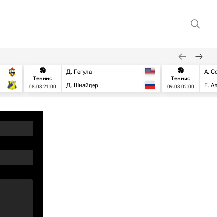
Д. Пегула
А. С
Теннис
Теннис
Д. Шнайдер
Е. А
08.08 21:00
09.08 02:00