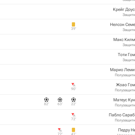
Крейг Доу
Защит
Нелсон Семе
39‎’‎
Защит
Макс Килм
Защит
Тоти Го
Защит
Марио Леми
Полузащит
Жоао Гом
90‎’‎
Полузащит
Матеус Ку
82‎’‎
63‎’‎
22‎’‎
Полузащит
Пабло Сараб
72‎’‎
Полузащит
Педру Н
72‎’‎
41‎’‎