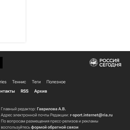
ries
Теннис
Теги
Полезное
нтакты
RSS
Архив
Главный редактор:
Гаврилова А.В.
Адрес электронной почты Редакции:
r-sport.internet@ria.ru
По вопросам размещения пресс-релизов и рекламы
воспользуйтесь
формой обратной связи