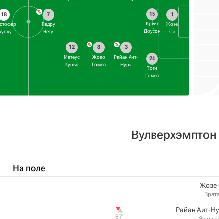
15
18
7
1
Крейг
стофер
Педру
Жозе
Доусон
кунку
Нету
Са
12
8
3
Матеус
Жоао
Райан Аит-
24
Кунья
Гомес
Нури
Тоти
Гомес
Вулверхэмптон
На поле
Жозе 
Врат
Райан Аит-Н
87‎’‎
Защит