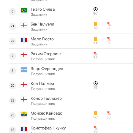
Тиаго Силва
6
86‎’‎
Защитник
Бен Чилуэлл
21
78‎’‎
81‎’‎
Защитник
Мало Гюсто
27
31‎’‎
81‎’‎
Защитник
Рахим Стерлинг
7
72‎’‎
Полузащитник
Энцо Фернандес
8
Полузащитник
Кол Палмер
20
19‎’‎
Полузащитник
Конор Галлахер
23
Полузащитник
Мойсес Кайседо
25
56‎’‎
63‎’‎
Полузащитник
Кристофер Нкунку
18
72‎’‎