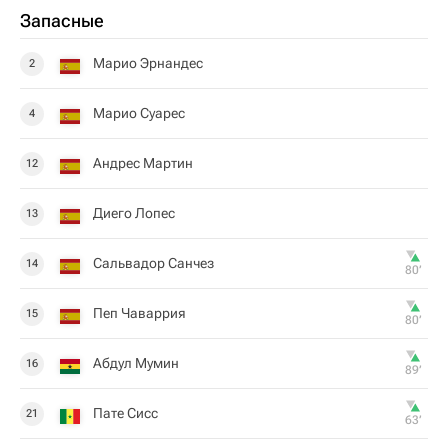
Запасные
Марио Эрнандес
2
Марио Суарес
4
Андрес Мартин
12
Диего Лопес
13
Сальвадор Санчез
14
80‎’‎
Пеп Чаваррия
15
80‎’‎
Абдул Мумин
16
89‎’‎
Пате Сисс
21
63‎’‎