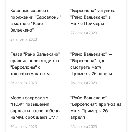
Хави высказался о
"Барселона" уступила
поражении "Барселоны"
"Райо Вальекано" в
в матче с "Райо
матче Примеры
Вальекано"
27 апреля 2023
27 апреля 2023
Глава "Райо Вальекано"
"Райо Вальекано" —
сравнил поле стадиона
"Барселона": где
"Барселоны" с
смотреть матч
хоккейным катком
Примеры 26 апреля
26 апреля 2023
26 апреля 2023
Месси запросил у
"Райо Вальекано" —
"ПСЖ" повышения
"Барселона": прогноз на
зарплаты после победы
матч Примеры 26
на ЧМ, сообщают СМИ
апреля
26 апреля 2023
25 апреля 2023