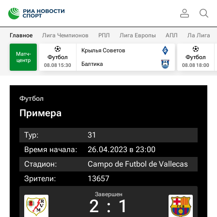
Главное
Лига Чемпионов
РПЛ
Лига Европы
АПЛ
Ла Лига
Крылья Советов
Матч-
Футбол
Футбол
центр
Балтика
08.08 15:30
08.08 18:00
Футбол
Примера
Тур:
31
Время начала:
26.04.2023 в 23:00
Стадион:
Campo de Futbol de Vallecas
Зрители:
13657
Завершен
2
:
1