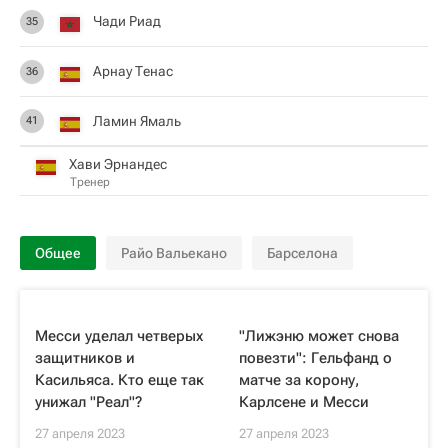
Чади Риад
35
Арнау Тенас
36
Ламин Ямаль
41
Хави Эрнандес
Тренер
Общее
Райо Вальекано
Барселона
Месси уделал четверых
"Лижэню может снова
защитников и
повезти": Гельфанд о
Касильяса. Кто еще так
матче за корону,
унижал "Реал"?
Карлсене и Месси
27 апреля 2023
27 апреля 2023