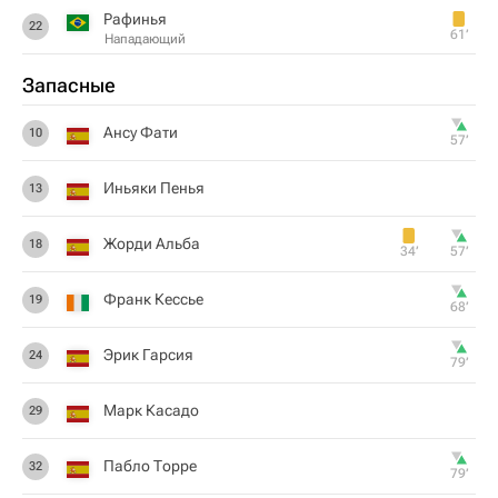
Рафинья
22
61‎’‎
Нападающий
Запасные
Ансу Фати
10
57‎’‎
Иньяки Пенья
13
Жорди Альба
18
34‎’‎
57‎’‎
Франк Кессье
19
68‎’‎
Эрик Гарсия
24
79‎’‎
Марк Касадо
29
Пабло Торре
32
79‎’‎