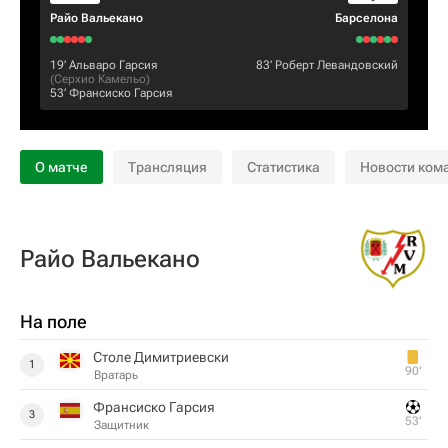
Райо Вальекано
Барселона
19‎’‎
Альваро Гарсия
83‎’‎
Роберт Левандовский
(
Серхио Камельо
)
53‎’‎
Франсиско Гарсия
О матче
Трансляция
Статистика
Новости ком
Райо Вальекано
На поле
Столе Димитриевски
1
90‎’‎
Вратарь
Франсиско Гарсия
3
53‎’‎
Защитник