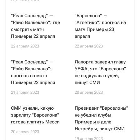
"Реал Сосьедад" —
"Барселона" —
"Райо Вальекано": где
"Атлетико": прогноз на
смотреть матч
матч Примеры 23
Примеры 22 апреля
апреля
22 апреля 2023
22 апреля 2023
"Реал Сосьедад" —
Лапорта заверил главу
"Райо Вальекано":
УЕФА, что "Барселона"
прогноз на матч
не подкупала судей,
Примеры 22 апреля
пишут СМИ
21 апреля 2023
20 апреля 2023
СМИ узнали, какую
Президент "Барселоны"
зарплату "Барселона"
не убедил клубы
готова платить Месси
Примеры в деле
Негрейры, пишут СМИ
20 апреля 2023
19 апреля 2023