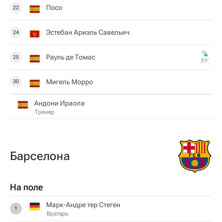
Посо
22
Эстебан Ариэль Савельич
24
Рауль де Томас
25
89‎’‎
Мигель Морро
30
Андони Ираола
Тренер
Барселона
На поле
Марк-Андре тер Стеген
1
Вратарь