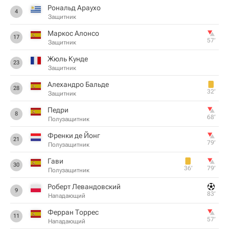
Рональд Араухо
4
Защитник
Маркос Алонсо
17
57‎’‎
Защитник
Жюль Кунде
23
Защитник
Алехандро Бальде
28
32‎’‎
Защитник
Педри
8
68‎’‎
Полузащитник
Френки де Йонг
21
79‎’‎
Полузащитник
Гави
30
36‎’‎
79‎’‎
Полузащитник
Роберт Левандовский
9
83‎’‎
Нападающий
Ферран Торрес
11
57‎’‎
Нападающий