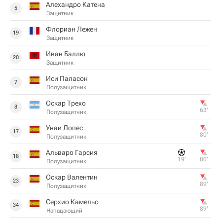
Алехандро Катена
5
Защитник
Флориан Лежен
19
Защитник
Иван Баллю
20
Защитник
Иси Паласон
7
Полузащитник
Оскар Трехо
8
63‎’‎
Полузащитник
Унаи Лопес
17
80‎’‎
Полузащитник
Альваро Гарсия
18
19‎’‎
80‎’‎
Полузащитник
Оскар Валентин
23
89‎’‎
Полузащитник
Серхио Камельо
34
89‎’‎
Нападающий