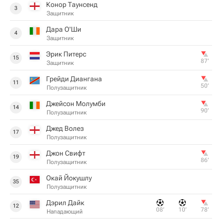
Конор Таунсенд
3
Защитник
Дара О'Ши
4
Защитник
Эрик Питерс
15
87‎’‎
Защитник
Грейди Диангана
11
50‎’‎
Полузащитник
Джейсон Молумби
14
90‎’‎
Полузащитник
Джед Волез
17
Полузащитник
Джон Свифт
19
86‎’‎
Полузащитник
Окай Йокушлу
35
Полузащитник
Дэрил Дайк
12
08‎’‎
10‎’‎
78‎’‎
Нападающий