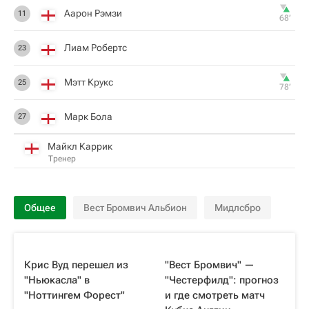
Аарон Рэмзи
11
68‎’‎
Лиам Робертс
23
Мэтт Крукс
25
78‎’‎
Марк Бола
27
Майкл Каррик
Тренер
Общее
Вест Бромвич Альбион
Мидлсбро
Крис Вуд перешел из
"Вест Бромвич" —
"Ньюкасла" в
"Честерфилд": прогноз
"Ноттингем Форест"
и где смотреть матч