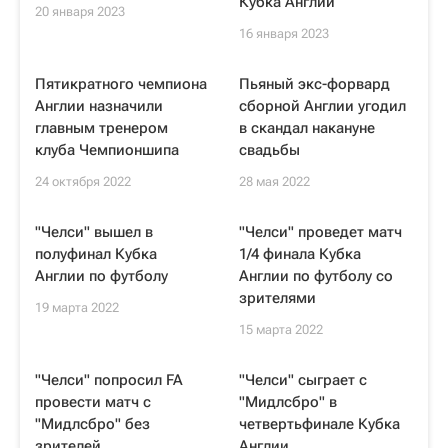
Кубка Англии
20 января 2023
16 января 2023
Пятикратного чемпиона
Пьяный экс-форвард
Англии назначили
сборной Англии угодил
главным тренером
в скандал накануне
клуба Чемпионшипа
свадьбы
24 октября 2022
28 мая 2022
"Челси" вышел в
"Челси" проведет матч
полуфинал Кубка
1/4 финала Кубка
Англии по футболу
Англии по футболу со
зрителями
19 марта 2022
15 марта 2022
"Челси" попросил FA
"Челси" сыграет с
провести матч с
"Мидлсбро" в
"Мидлсбро" без
четвертьфинале Кубка
зрителей
Англии