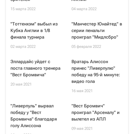
15 марта 2022
04 марта 2022
"Тоттенхэм" выбыл из
"Манчестер Юнайтед" в
Кубка Англии в 1/8
серии пенальти
финала турнира
проиграл "Мидлсбро"
02 марта 2022
05 февраля 2022
Эллардайс уйдет с
Вратарь Алиссон
поста главного тренера
принес "Ливерпулю"
"Вест Бромвича"
победу на 95-й минуте:
видео гола
20 мая 2021
16 мая 2021
"Ливерпуль" вырвал
"Вест Бромвич"
победу у "Вест
проиграл "Арсеналу" и
Бромвича" благодаря
вылетел из АПЛ
голу Алиссона
09 мая 2021