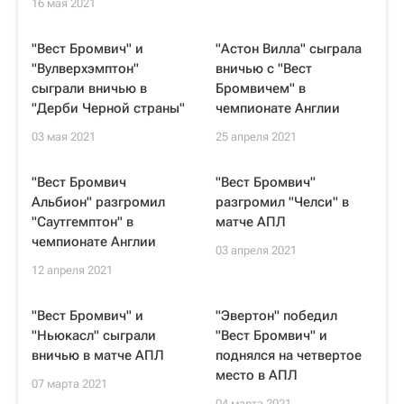
16 мая 2021
"Вест Бромвич" и
"Астон Вилла" сыграла
"Вулверхэмптон"
вничью с "Вест
сыграли вничью в
Бромвичем" в
"Дерби Черной страны"
чемпионате Англии
03 мая 2021
25 апреля 2021
"Вест Бромвич
"Вест Бромвич"
Альбион" разгромил
разгромил "Челси" в
"Саутгемптон" в
матче АПЛ
чемпионате Англии
03 апреля 2021
12 апреля 2021
"Вест Бромвич" и
"Эвертон" победил
"Ньюкасл" сыграли
"Вест Бромвич" и
вничью в матче АПЛ
поднялся на четвертое
место в АПЛ
07 марта 2021
04 марта 2021