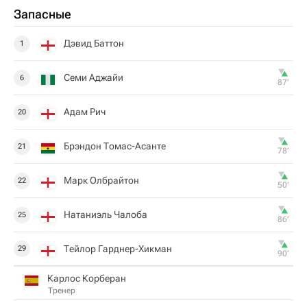
Запасные
Дэвид Баттон
1
Семи Аджайи
6
87‎’‎
Адам Рич
20
Брэндон Томас-Асанте
21
78‎’‎
Марк Олбрайтон
22
50‎’‎
Натаниэль Чалоба
25
86‎’‎
Тейлор Гарднер-Хикман
29
90‎’‎
Карлос Корберан
Тренер