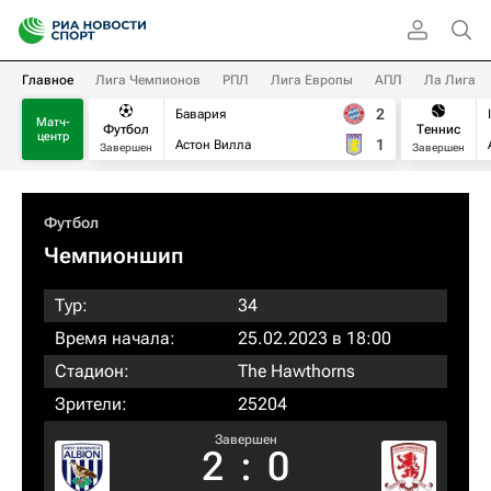
Главное
Лига Чемпионов
РПЛ
Лига Европы
АПЛ
Ла Лига
2
Бавария
Матч-
Футбол
Теннис
центр
1
Астон Вилла
Завершен
Завершен
Футбол
Чемпионшип
Тур:
34
Время начала:
25.02.2023 в 18:00
Стадион:
The Hawthorns
Зрители:
25204
Завершен
2
:
0