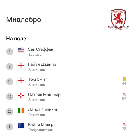
Мидлсбро
На поле
Зак Стеффен
1
Вратарь
Райан Джайлз
3
Защитник
Том Смит
14
44‎’‎
Защитник
Патрик Макнейр
17
57‎’‎
Защитник
Дарра Ленихан
26
Защитник
Райли Макгри
8
78‎’‎
Полузащитник