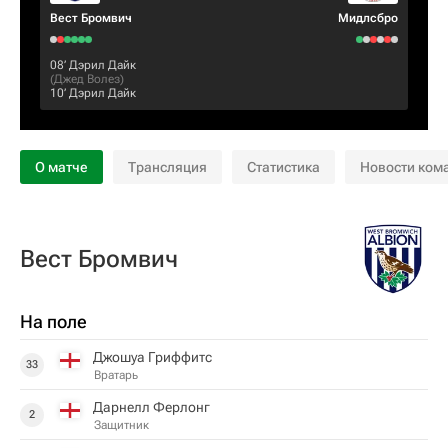
Вест Бромвич
Мидлсбро
08‎’‎
Дэрил Дайк
(
Джед Волез
)
10‎’‎
Дэрил Дайк
О матче
Трансляция
Статистика
Новости ком
Вест Бромвич
На поле
Джошуа Гриффитс
33
Вратарь
Дарнелл Ферлонг
2
Защитник