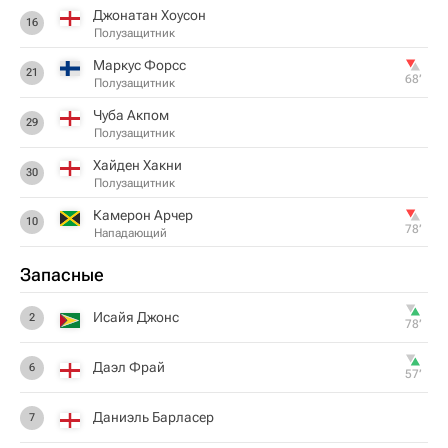
Джонатан Хоусон
16
Полузащитник
Маркус Форсс
21
68‎’‎
Полузащитник
Чуба Акпом
29
Полузащитник
Хайден Хакни
30
Полузащитник
Камерон Арчер
10
78‎’‎
Нападающий
Запасные
Исайя Джонс
2
78‎’‎
Даэл Фрай
6
57‎’‎
Даниэль Барласер
7