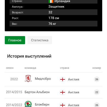
Ирландия
Страна:
Защитник
Амплуа:
32
Возраст:
178 см
Рост:
76 кг
Вес:
Главное
Статистика
История выступлений
сезон
команда
страна
номер
Мидлсбро
2022
Англия
26
2014/2015
Бартон Альбион
Англия
22
Блэкберн
2014/2022
Англия
26