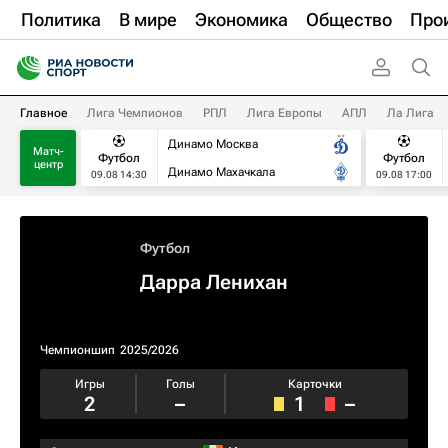
Политика
В мире
Экономика
Общество
Про
Главное
Лига Чемпионов
РПЛ
Лига Европы
АПЛ
Ла Лига
Динамо Москва
Матч-
Футбол
Футбол
центр
Динамо Махачкала
09.08 14:30
09.08 17:00
Футбол
Дарра Ленихан
Чемпионшип
2025/2026
Игры
Голы
Карточки
2
–
1
–