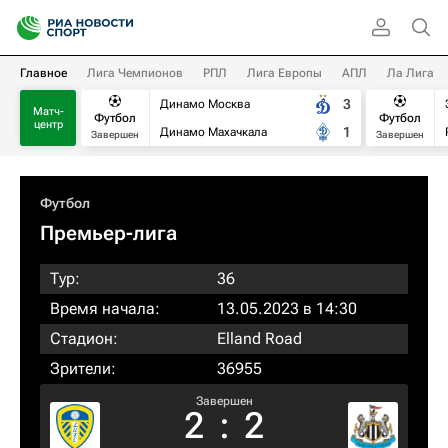
Главное
Лига Чемпионов
РПЛ
Лига Европы
АПЛ
Ла Лига
3
Динамо Москва
Матч-
Футбол
Футбол
центр
1
Динамо Махачкала
Завершен
Завершен
Футбол
Премьер-лига
Тур:
36
Время начала:
13.05.2023 в 14:30
Стадион:
Elland Road
Зрители:
36955
Завершен
2
:
2