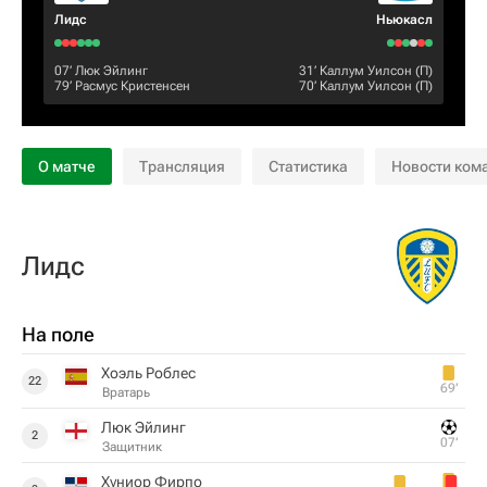
Лидс
Ньюкасл
07‎’‎
Люк Эйлинг
31‎’‎
Каллум Уилсон
(П)
79‎’‎
Расмус Кристенсен
70‎’‎
Каллум Уилсон
(П)
О матче
Трансляция
Статистика
Новости ком
Лидс
На поле
Хоэль Роблес
22
69‎’‎
Вратарь
Люк Эйлинг
2
07‎’‎
Защитник
Хуниор Фирпо