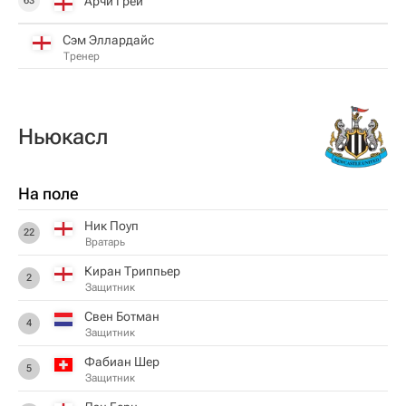
Арчи Грей
63
Сэм Эллардайс
Тренер
Ньюкасл
На поле
Ник Поуп
22
Вратарь
Киран Триппьер
2
Защитник
Свен Ботман
4
Защитник
Фабиан Шер
5
Защитник