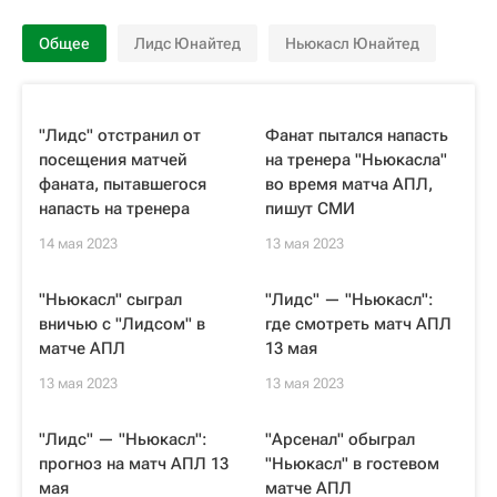
Общее
Лидс Юнайтед
Ньюкасл Юнайтед
"Лидс" отстранил от
Фанат пытался напасть
посещения матчей
на тренера "Ньюкасла"
фаната, пытавшегося
во время матча АПЛ,
напасть на тренера
пишут СМИ
14 мая 2023
13 мая 2023
"Ньюкасл" сыграл
"Лидс" — "Ньюкасл":
вничью с "Лидсом" в
где смотреть матч АПЛ
матче АПЛ
13 мая
13 мая 2023
13 мая 2023
"Лидс" — "Ньюкасл":
"Арсенал" обыграл
прогноз на матч АПЛ 13
"Ньюкасл" в гостевом
мая
матче АПЛ