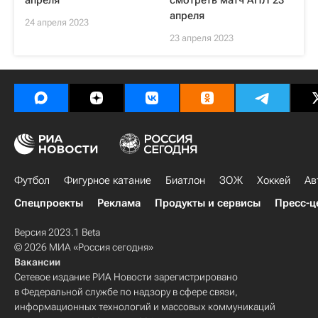
апреля
смотреть матч АПЛ 23
апреля
24 апреля 2023
23 апреля 2023
Футбол
Фигурное катание
Биатлон
ЗОЖ
Хоккей
Ав
Спецпроекты
Реклама
Продукты и сервисы
Пресс-ц
Версия 2023.1 Beta
© 2026 МИА «Россия сегодня»
Вакансии
Сетевое издание РИА Новости зарегистрировано
в Федеральной службе по надзору в сфере связи,
информационных технологий и массовых коммуникаций