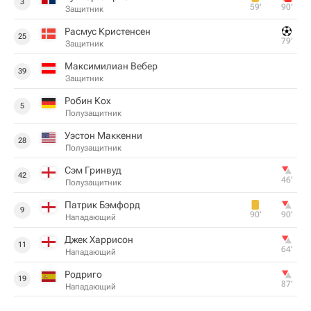
3
59‎’‎
90‎’‎
Защитник
Расмус Кристенсен
25
79‎’‎
Защитник
Максимилиан Вебер
39
Защитник
Робин Кох
5
Полузащитник
Уэстон Маккенни
28
Полузащитник
Сэм Гринвуд
42
46‎’‎
Полузащитник
Патрик Бэмфорд
9
90‎’‎
90‎’‎
Нападающий
Джек Харрисон
11
64‎’‎
Нападающий
Родриго
19
87‎’‎
Нападающий