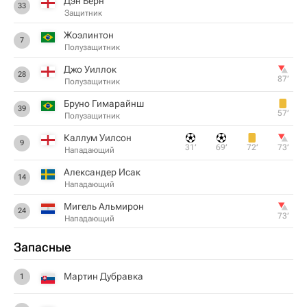
Дэн Берн
33
Защитник
Жоэлинтон
7
Полузащитник
Джо Уиллок
28
87‎’‎
Полузащитник
Бруно Гимарайнш
39
57‎’‎
Полузащитник
Каллум Уилсон
9
31‎’‎
69‎’‎
72‎’‎
73‎’‎
Нападающий
Александер Исак
14
Нападающий
Мигель Альмирон
24
73‎’‎
Нападающий
Запасные
Мартин Дубравка
1