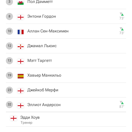
Пол Дамметт
3
Энтони Гордон
8
73‎’‎
Аллан Сен-Максимен
10
73‎’‎
Джамал Льюис
12
Мэтт Таргетт
13
Хавьер Манкильо
19
Джейкоб Мерфи
23
Эллиот Андерсон
32
87‎’‎
Эдди Хоув
Тренер