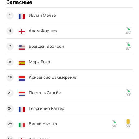
Запасные
Иллан Мелье
1
Адам Форшоу
4
46‎’‎
Бренден Эронсон
7
87‎’‎
Марк Рока
8
Крисенсио Саммервилл
10
Паскаль Стрейк
21
90‎’‎
Георгинио Раттер
24
Вилли Ньонто
29
64‎’‎
68‎’‎