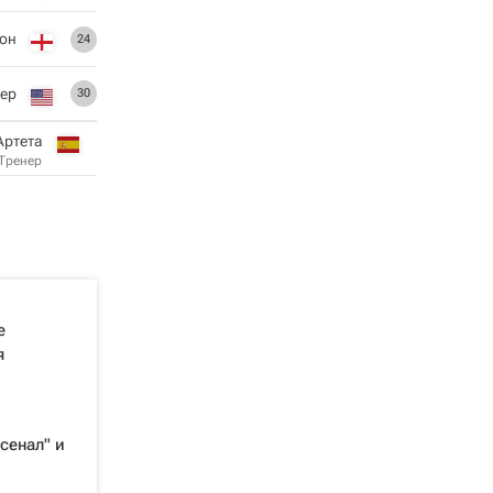
сон
24
нер
30
Артета
Тренер
е
я
сенал" и