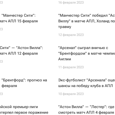
23
16 февраля 2023
 "Манчестер Сити":
"Манчестер Сити" победил "Ас
матч АПЛ 15 февраля
Виллу" в матче АПЛ, Холанд п
травму
23
12 февраля 2023
Сити" — "Астон Вилла":
"Арсенал" сыграл вничью с
матч АПЛ 12 февраля
"Брентфордом" в матче чемпи
Англии
23
11 февраля 2023
 "Брентфорд": прогноз на
Экс-футболист "Арсенала" оце
1 февраля
шансы на победу клуба в АПЛ
23
10 февраля 2023
ийской премьер-лиги
"Астон Вилла" — "Лестер": где
отерпел первое поражение
смотреть матч АПЛ 4 февраля