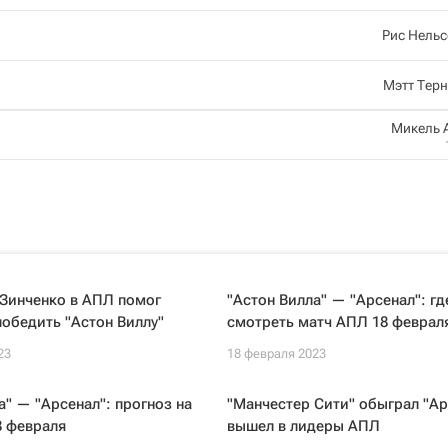
Рис Нель
Мэтт Тер
Микель 
 Зинченко в АПЛ помог
"Астон Вилла" — "Арсенал": гд
победить "Астон Виллу"
смотреть матч АПЛ 18 феврал
23
18 февраля 2023
а" — "Арсенал": прогноз на
"Манчестер Сити" обыграл "Ар
8 февраля
вышел в лидеры АПЛ