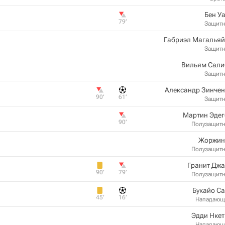
Бен У
79‎’‎
Защит
Габриэл Магальяй
Защит
Вильям Сали
Защит
Александр Зинчен
90‎’‎
61‎’‎
Защит
Мартин Эдег
90‎’‎
Полузащит
Жоржин
Полузащит
Гранит Джа
90‎’‎
79‎’‎
Полузащит
Букайо С
45‎’‎
16‎’‎
Нападающ
Эдди Нке
Нападающ