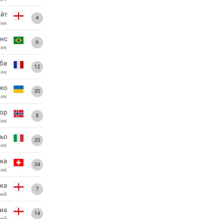
айт
4
ник
нс
6
ник
ба
12
ник
ко
35
ник
ор
8
ник
ьо
20
ник
ка
34
ник
ака
7
ий
тиа
14
ий