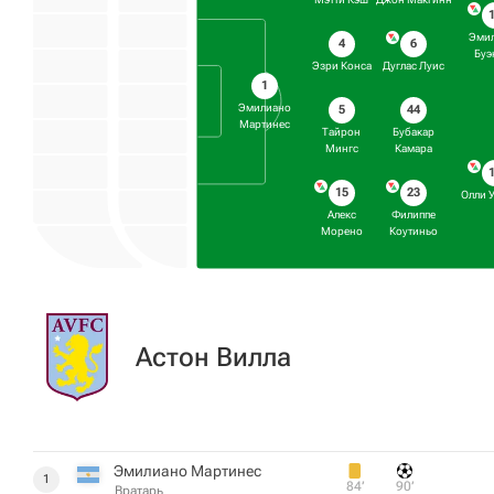
Эми
4
6
Буэ
Эзри Конса
Дуглас Луис
1
Эмилиано
5
44
Мартинес
Тайрон
Бубакар
Мингс
Камара
15
23
Олли 
Алекс
Филиппе
Морено
Коутиньо
Астон Вилла
Эмилиано Мартинес
1
84‎’‎
90‎’‎
Вратарь