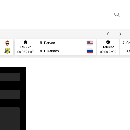
Д. Пегула
А. С
Теннис
Теннис
Д. Шнайдер
Е. А
08.08 21:00
09.08 02:00