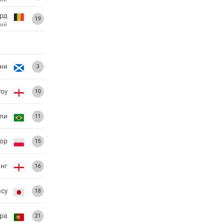
рд
19
ий
ни
3
Роу
10
ли
11
иор
15
инг
16
ясу
18
ра
21