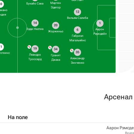
Мартин
Букайо Сака
10
Эдегор
лиано
12
ндия
Вильям Салиба
14
1
20
Эдди Нкетиа
Аарон
6
Жоржиньо
Рэмсдейл
Габриэл
Магальяйнс
11
19
34
35
Уоткинс
Леандро
Гранит
Александр
Троссард
Джака
Зинченко
Арсенал
На поле
Аарон Рэмсде
Врат