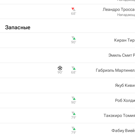
Леандро Тросса
68‎’‎
Нападающ
Запасные
Киран Тир
90‎’‎
Эмиль Смит 
Габриэль Мартинел
90‎’‎
68‎’‎
Якуб Кив
Роб Холд
90‎’‎
Такэхиро Томи
79‎’‎
Фабиу Вией
79‎’‎