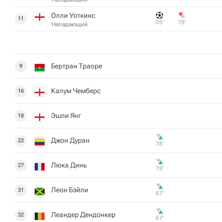
Олли Уоткинс
11
05‎’‎
78‎’‎
Нападающий
Бертран Траоре
9
Калум Чемберс
16
Эшли Янг
18
Джон Дуран
22
78‎’‎
Люка Динь
27
78‎’‎
Леон Бэйли
31
67‎’‎
Леандер Дендонкер
32
67‎’‎