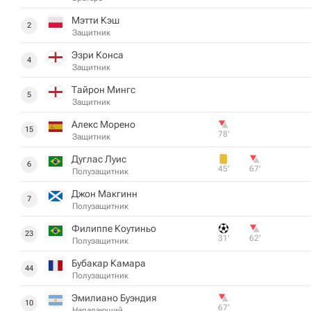
Мэтти Кэш
2
Защитник
Эзри Конса
4
Защитник
Тайрон Мингс
5
Защитник
Алекс Морено
15
78‎’‎
Защитник
Дуглас Луис
6
45‎’‎
67‎’‎
Полузащитник
Джон Макгинн
7
Полузащитник
Филиппе Коутиньо
23
31‎’‎
62‎’‎
Полузащитник
Бубакар Камара
44
Полузащитник
Эмилиано Буэндия
10
67‎’‎
Нападающий