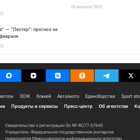
04 февраля 2023
23
а" — "Лестер": прогноз на
 февраля
23
иатлон
ЗОЖ
Хоккей
Авто/мото
Единоборства
Sport sto
ма
Продукты и сервисы
Пресс-центр
Об агентстве
Ко
Свидетельство о регистрации Эл № ФС77-57640
Учредитель: Федеральное государственное унитарное
предприятие Международное информационное агентство