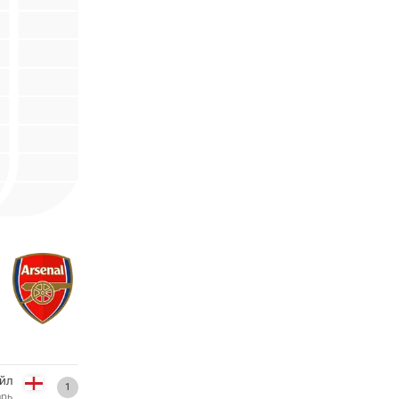
йл
1
арь