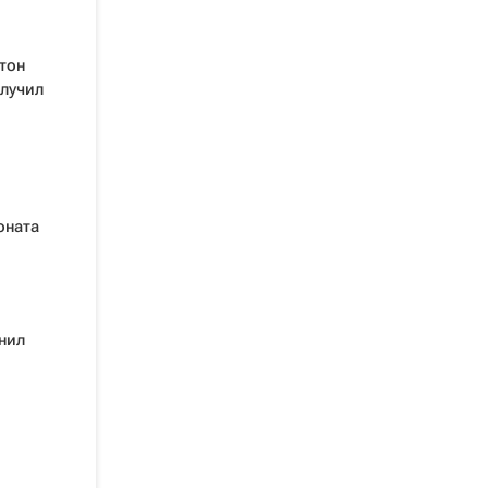
тон
олучил
оната
нил