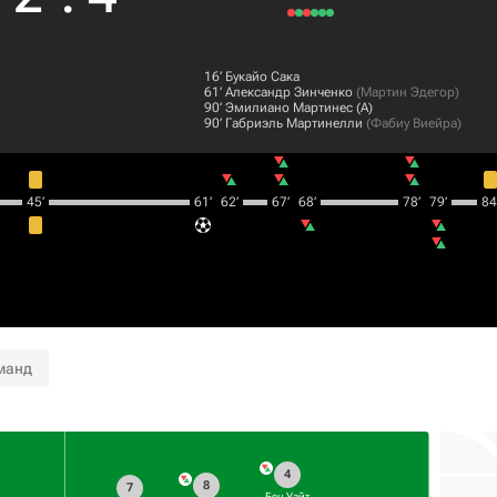
16‎’‎
Букайо Сака
61‎’‎
Александр Зинченко
(
Мартин Эдегор
)
90‎’‎
Эмилиано Мартинес
(А)
90‎’‎
Габриэль Мартинелли
(
Фабиу Виейра
)
45‎’‎
61‎’‎
62‎’‎
67‎’‎
68‎’‎
78‎’‎
79‎’‎
84‎’
манд
4
8
7
Бен Уайт