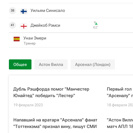
Уильям Синисало
38
Джейкоб Рэмси
41
62‎’‎
Унаи Эмери
Тренер
Общее
Астон Вилла
Арсенал (Лондон)
Дубль Рэшфорда помог "Манчестер
Первый гол
Юнайтед" победить "Лестер"
"Арсеналу" 
19 февраля 2023
18 февраля 20
Напавший на вратаря "Арсенала" фанат
"Астон Вилл
"Тоттенхэма" признал вину, пишут СМИ
матч АПЛ 1