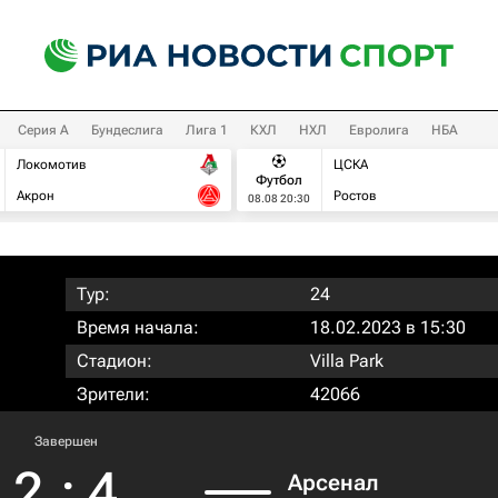
Серия А
Бундеслига
Лига 1
КХЛ
НХЛ
Евролига
НБА
Локомотив
ЦСКА
Футбол
Акрон
Ростов
08.08 20:30
Тур:
24
Время начала:
18.02.2023 в 15:30
Стадион:
Villa Park
Зрители:
42066
Завершен
2
:
4
Арсенал