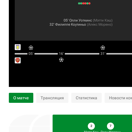
05‎’‎
Олли Уоткинс
(
Мэтти Кэш
)
32‎’‎
Филиппе Коутиньо
(
Алекс Морено
)
05‎’‎
16‎’‎
31‎’‎
О матче
Трансляция
Статистика
Новости ко
2
7
Мэтти Кэш
Джон Макгинн