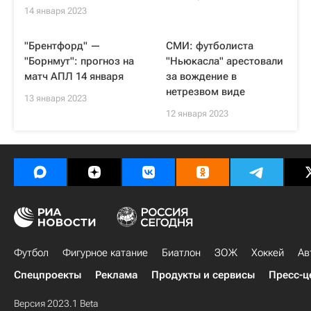
14 января 2023
"Брентфорд" —
СМИ: футболиста
"Борнмут": прогноз на
"Ньюкасла" арестовали
матч АПЛ 14 января
за вождение в
нетрезвом виде
13 января 2023
12 января 2023
Футбол
Фигурное катание
Биатлон
ЗОЖ
Хоккей
Ав
Спецпроекты
Реклама
Продукты и сервисы
Пресс-ц
Версия 2023.1 Beta