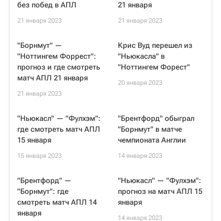
без побед в АПЛ
21 января
21 января 2023
21 января 2023
"Борнмут" —
Крис Вуд перешел из
"Ноттингем Форрест":
"Ньюкасла" в
прогноз и где смотреть
"Ноттингем Форест"
матч АПЛ 21 января
20 января 2023
21 января 2023
"Ньюкасл" — "Фулхэм":
"Брентфорд" обыграл
где смотреть матч АПЛ
"Борнмут" в матче
15 января
чемпионата Англии
15 января 2023
14 января 2023
"Брентфорд" —
"Ньюкасл" — "Фулхэм":
"Борнмут": где
прогноз на матч АПЛ 15
смотреть матч АПЛ 14
января
января
14 января 2023