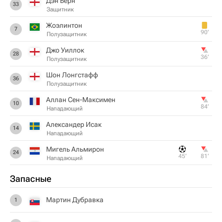
Дэн Берн
33
Защитник
Жоэлинтон
7
90‎’‎
Полузащитник
Джо Уиллок
28
36‎’‎
Полузащитник
Шон Лонгстафф
36
Полузащитник
Аллан Сен-Максимен
10
84‎’‎
Нападающий
Александер Исак
14
Нападающий
Мигель Альмирон
24
45‎’‎
81‎’‎
Нападающий
Запасные
Мартин Дубравка
1