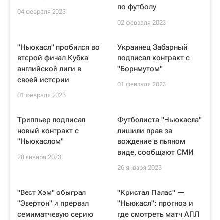
по футболу
04 февраля 2023
02 февраля 2023
"Ньюкасл" пробился во
Украинец Забарный
второй финал Кубка
подписал контракт с
английской лиги в
"Борнмутом"
своей истории
01 февраля 2023
01 февраля 2023
Триппьер подписал
Футболиста "Ньюкасла"
новый контракт с
лишили прав за
"Ньюкаслом"
вождение в пьяном
виде, сообщают СМИ
28 января 2023
26 января 2023
"Вест Хэм" обыграл
"Кристал Пэлас" —
"Эвертон" и прервал
"Ньюкасл": прогноз и
семиматчевую серию
где смотреть матч АПЛ