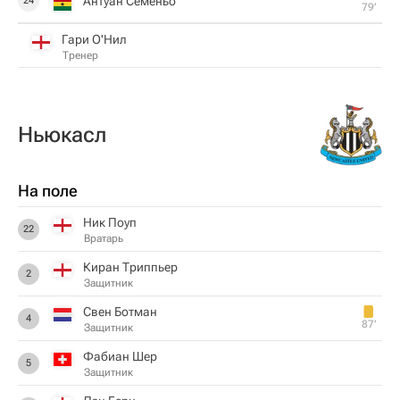
Антуан Семеньо
24
79‎’‎
Гари О'Нил
Тренер
Ньюкасл
На поле
Ник Поуп
22
Вратарь
Киран Триппьер
2
Защитник
Свен Ботман
4
87‎’‎
Защитник
Фабиан Шер
5
Защитник