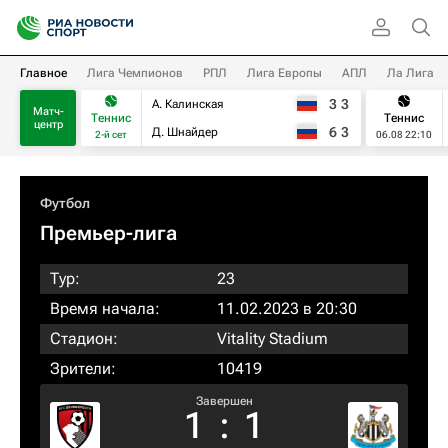
Главное
Лига Чемпионов
РПЛ
Лига Европы
АПЛ
Ла Лига
3
3
А. Калинская
Матч-
Теннис
Теннис
центр
6
3
Д. Шнайдер
2-й сет
06.08 22:10
Футбол
Премьер-лига
Тур:
23
Время начала:
11.02.2023 в 20:30
Стадион:
Vitality Stadium
Зрители:
10419
Завершен
1
:
1