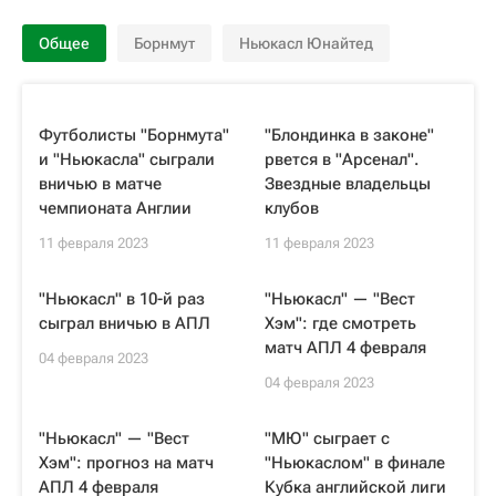
Общее
Борнмут
Ньюкасл Юнайтед
Футболисты "Борнмута"
"Блондинка в законе"
и "Ньюкасла" сыграли
рвется в "Арсенал".
вничью в матче
Звездные владельцы
чемпионата Англии
клубов
11 февраля 2023
11 февраля 2023
"Ньюкасл" в 10-й раз
"Ньюкасл" — "Вест
сыграл вничью в АПЛ
Хэм": где смотреть
матч АПЛ 4 февраля
04 февраля 2023
04 февраля 2023
"Ньюкасл" — "Вест
"МЮ" сыграет с
Хэм": прогноз на матч
"Ньюкаслом" в финале
АПЛ 4 февраля
Кубка английской лиги