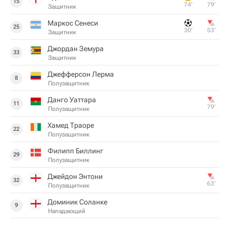
15
74‎’‎
79‎’‎
Защитник
Маркос Сенеси
25
30‎’‎
53‎’‎
Защитник
Джордан Земура
33
Защитник
Джефферсон Лерма
8
Полузащитник
Данго Уаттара
11
79‎’‎
Полузащитник
Хамед Траоре
22
Полузащитник
Филипп Биллинг
29
Полузащитник
Джейдон Энтони
32
63‎’‎
Полузащитник
Доминик Соланке
9
Нападающий