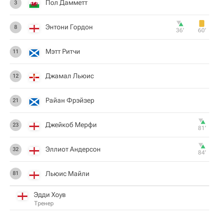
Пол Дамметт
3
Энтони Гордон
8
36‎’‎
60‎’‎
Мэтт Ритчи
11
Джамал Льюис
12
Райан Фрэйзер
21
Джейкоб Мерфи
23
81‎’‎
Эллиот Андерсон
32
84‎’‎
Льюис Майли
81
Эдди Хоув
Тренер