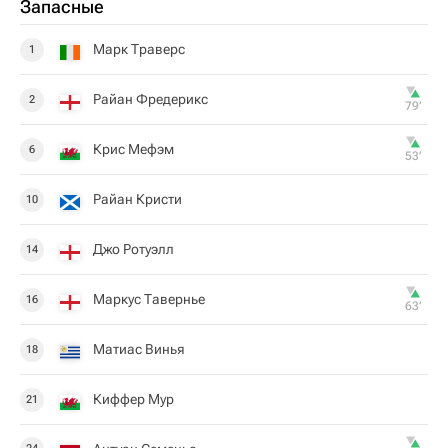
Запасные
Марк Траверс
1
Райан Фредерикс
2
79‎’‎
Крис Мефэм
6
53‎’‎
Райан Кристи
10
Джо Ротуэлл
14
Маркус Тавернье
16
63‎’‎
Матиас Винья
18
Киффер Мур
21