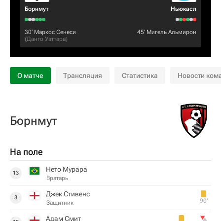
Борнмут
Ньюкасл
30‎’‎
Маркос Сенеси
45‎’‎
Мигель Альмирон
(
Данго Уаттара
)
О матче
Трансляция
Статистика
Новости ком
Борнмут
На поле
Нето Мурара
13
Вратарь
Джек Стивенс
3
90‎’‎
Защитник
Адам Смит