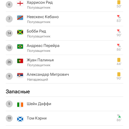
Харрисон Рид
6
50‎’‎
Полузащитник
Неескенс Кебано
7
83‎’‎
Полузащитник
Бобби Рид
14
90‎’‎
Полузащитник
Андреас Перейра
18
86‎’‎
Полузащитник
Жуан Палинья
26
44‎’‎
Полузащитник
Александар Митрович
9
90‎’‎
Нападающий
Запасные
Шейн Даффи
5
Том Кэрни
10
86‎’‎