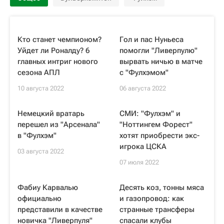
Кто станет чемпионом?
Гол и пас Нуньеса
Уйдет ли Роналду? 6
помогли "Ливерпулю"
главных интриг нового
вырвать ничью в матче
сезона АПЛ
с "Фулхэмом"
10 августа 2022
06 августа 2022
Немецкий вратарь
СМИ: "Фулхэм" и
перешел из "Арсенала"
"Ноттингем Форест"
в "Фулхэм"
хотят приобрести экс-
игрока ЦСКА
03 августа 2022
07 июля 2022
Фабиу Карвалью
Десять коз, тонны мяса
официально
и газопровод: как
представили в качестве
странные трансферы
новичка "Ливерпуля"
спасали клубы