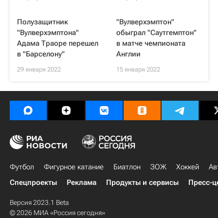
Полузащитник
"Вулверхэмптон"
"Вулверхэмптона"
обыграл "Саутгемптон"
Адама Траоре перешел
в матче чемпионата
в "Барселону"
Англии
29 января 2022
15 января 2022
Футбол
Фигурное катание
Биатлон
ЗОЖ
Хоккей
Ав
Спецпроекты
Реклама
Продукты и сервисы
Пресс-ц
Версия 2023.1 Beta
© 2026 МИА «Россия сегодня»