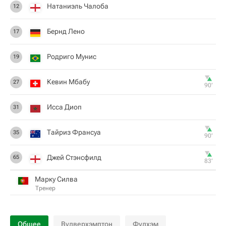
Натаниэль Чалоба
12
Бернд Лено
17
Родриго Мунис
19
Кевин Мбабу
27
90‎’‎
Исса Диоп
31
Тайриз Франсуа
35
90‎’‎
Джей Стэнсфилд
65
83‎’‎
Марку Силва
Тренер
Общее
Вулверхэмптон
Фулхэм