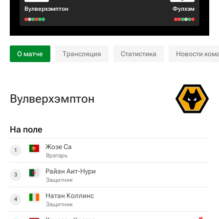
Вулверхэмптон
Фулхэм
О матче
Трансляция
Статистика
Новости ком
Вулверхэмптон
На поле
Жозе Са
1
Вратарь
Райан Аит-Нури
3
Защитник
Натан Коллинс
4
Защитник