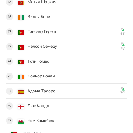
Матия Шаркич
13
Вилли Боли
15
Гонсалу Гедеш
17
58‎’‎
Нелсон Семеду
22
78‎’‎
Тоти Гомес
24
Коннор Ронан
25
Адама Траоре
37
79‎’‎
Люк Кандл
39
Чэм Кэмпбелл
77