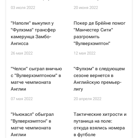
03 июля 2022
20 июня 2022
"Наполи" выкупил у
Покер де Брёйне помог
"Фулхэма" трансфер
"Манчестер Сити"
камерунца Замбо-
разгромить
Ангисса
"Вулверхэмптон"
26 мая 2022
12 мая 2022
"Челси" сыграл вничью
"Фулхэм" в следующем
с "Вулверхэмптоном" в
сезоне вернется в
матче чемпионата
Английскую премьер-
Англии
лигу
07 мая 2022
20 апреля 2022
"Ньюкасл" обыграл
Тактические хитрости и
"Вулверхэмптон" в
путаница на поле:
матче чемпионата
откуда взялись номера
Англии
в футболе