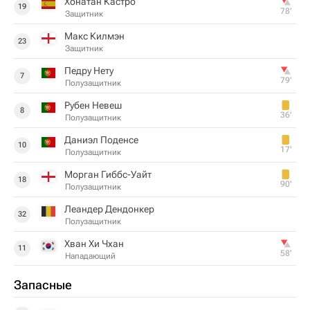
Хонатан Кастро
19
78‎’‎
Защитник
Макс Килмэн
23
Защитник
Педру Нету
7
79‎’‎
Полузащитник
Рубен Невеш
8
36‎’‎
Полузащитник
Даниэл Поденсе
10
17‎’‎
Полузащитник
Морган Гиббс-Уайт
18
90‎’‎
Полузащитник
Леандер Дендонкер
32
Полузащитник
Хван Хи Чхан
11
58‎’‎
Нападающий
Запасные