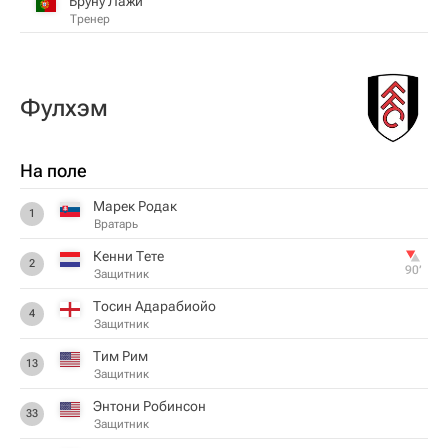
Бруну Лажи
Тренер
Фулхэм
На поле
Марек Родак
1
Вратарь
Кенни Тете
2
90‎’‎
Защитник
Тосин Адарабиойо
4
Защитник
Тим Рим
13
Защитник
Энтони Робинсон
33
Защитник