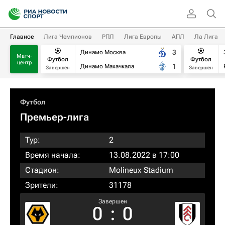
Главное
Лига Чемпионов
РПЛ
Лига Европы
АПЛ
Ла Лига
3
Динамо Москва
Матч-
Футбол
Футбол
центр
1
Динамо Махачкала
Завершен
Завершен
Футбол
Премьер-лига
Тур:
2
Время начала:
13.08.2022 в 17:00
Стадион:
Molineux Stadium
Зрители:
31178
Завершен
0
:
0