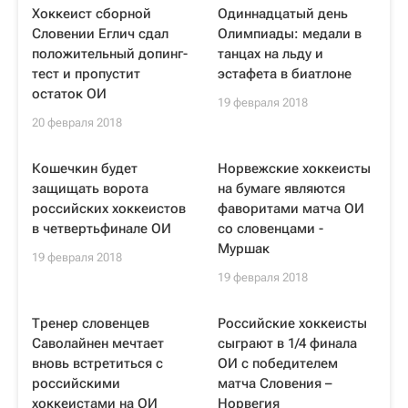
Хоккеист сборной
Одиннадцатый день
Словении Еглич сдал
Олимпиады: медали в
положительный допинг-
танцах на льду и
тест и пропустит
эстафета в биатлоне
остаток ОИ
19 февраля 2018
20 февраля 2018
Кошечкин будет
Норвежские хоккеисты
защищать ворота
на бумаге являются
российских хоккеистов
фаворитами матча ОИ
в четвертьфинале ОИ
со словенцами -
Муршак
19 февраля 2018
19 февраля 2018
Тренер словенцев
Российские хоккеисты
Саволайнен мечтает
сыграют в 1/4 финала
вновь встретиться с
ОИ с победителем
российскими
матча Словения –
хоккеистами на ОИ
Норвегия