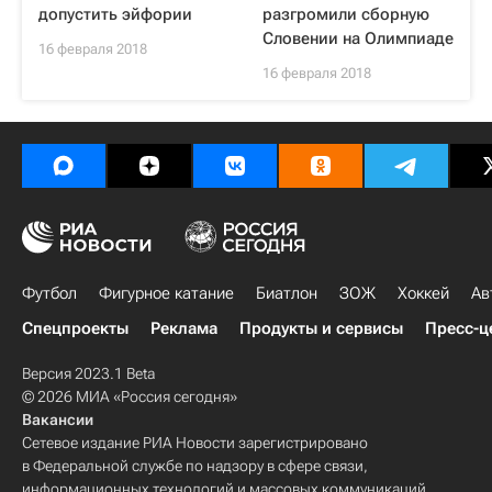
допустить эйфории
разгромили сборную
Словении на Олимпиаде
16 февраля 2018
16 февраля 2018
Футбол
Фигурное катание
Биатлон
ЗОЖ
Хоккей
Ав
Спецпроекты
Реклама
Продукты и сервисы
Пресс-ц
Версия 2023.1 Beta
© 2026 МИА «Россия сегодня»
Вакансии
Сетевое издание РИА Новости зарегистрировано
в Федеральной службе по надзору в сфере связи,
информационных технологий и массовых коммуникаций