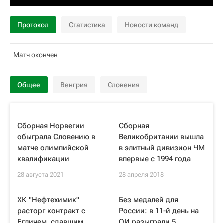
Протокол
Статистика
Новости команд
Матч окончен
Общее
Венгрия
Словения
Сборная Норвегии
Сборная
обыграла Словению в
Великобритании вышла
матче олимпийской
в элитный дивизион ЧМ
квалификации
впервые с 1994 года
28 августа 2021
28 апреля 2018
ХК "Нефтехимик"
Без медалей для
расторг контракт с
России: в 11-й день на
Егличем, сдавшим
ОИ разыграли 5