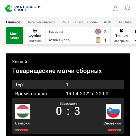
Главное
Лига Чемпионов
РПЛ
Лига Европы
АПЛ
Ла Лига
2
Бавария
Матч-
Футбол
Теннис
центр
1
Астон Вилла
Завершен
Завершен
Хоккей
Товарищеские матчи сборных
Тур:
1
Время начала:
19.04.2022 в 20:00
Завершен
0
:
3
Венгрия
Словения