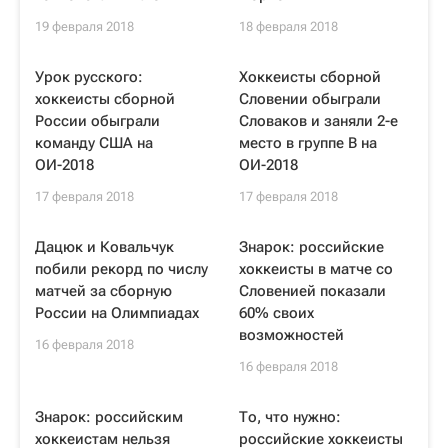
19 февраля 2018
18 февраля 2018
Урок русского:
Хоккеисты сборной
хоккеисты сборной
Словении обыграли
России обыграли
Словаков и заняли 2-е
команду США на
место в группе В на
ОИ-2018
ОИ-2018
17 февраля 2018
17 февраля 2018
Дацюк и Ковальчук
Знарок: российские
побили рекорд по числу
хоккеисты в матче со
матчей за сборную
Словенией показали
России на Олимпиадах
60% своих
возможностей
16 февраля 2018
16 февраля 2018
Знарок: российским
То, что нужно:
хоккеистам нельзя
российские хоккеисты