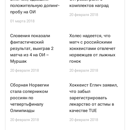
положительную допинг-
комплектов наград
пробу на ОИ
20 февраля 2018
01 марта 2018
Словения показали
Холес надеется, что
фантастический
матч с российскими
результат, выиграв 2
хоккеистами отвлечет
матча из 4 на ОИ –
норвежцев от лыжных
Муршак
гонок
20 февраля 2018
20 февраля 2018
Сборная Норвегии
Хоккеист Еглич заявил,
стала соперником
что забыл
россиян по
зарегистрировать
четвертьфиналу
лекарство от астмы в
Олимпиады
качестве TUE
20 февраля 2018
20 февраля 2018