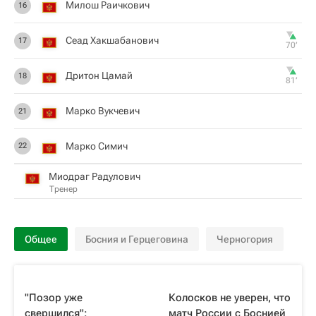
Милош Раичкович
16
Сеад Хакшабанович
17
70‎’‎
Дритон Цамай
18
81‎’‎
Марко Вукчевич
21
Марко Симич
22
Миодраг Радулович
Тренер
Общее
Босния и Герцеговина
Черногория
"Позор уже
Колосков не уверен, что
свершился":
матч России с Боснией