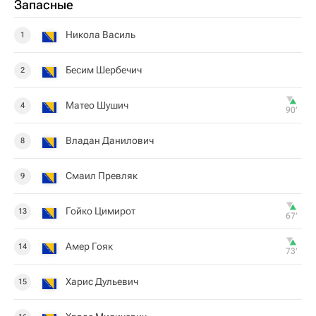
Запасные
Никола Василь
1
Бесим Шербечич
2
Матео Шушич
4
90‎’‎
Владан Данилович
8
Смаил Превляк
9
Гойко Цимирот
13
67‎’‎
Амер Гояк
14
73‎’‎
Харис Дульевич
15