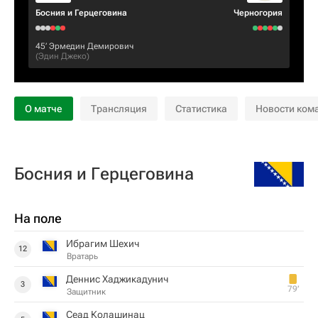
Босния и Герцеговина
Черногория
45‎’‎
Эрмедин Демирович
(
Эдин Джеко
)
О матче
Трансляция
Статистика
Новости ком
Босния и Герцеговина
На поле
Ибрагим Шехич
12
Вратарь
Деннис Хаджикадунич
3
79‎’‎
Защитник
Сеад Колашинац