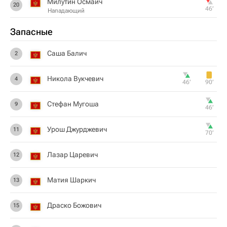
Милутин Осмаич
20
46‎’‎
Нападающий
Запасные
Саша Балич
2
Никола Вукчевич
4
46‎’‎
90‎’‎
Стефан Мугоша
9
46‎’‎
Урош Джурджевич
11
70‎’‎
Лазар Царевич
12
Матия Шаркич
13
Драско Божович
15