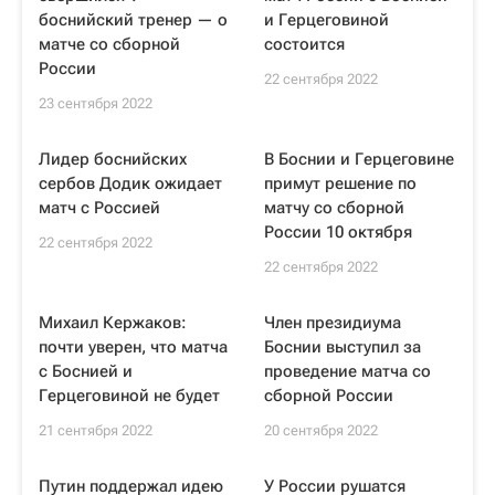
боснийский тренер — о
и Герцеговиной
матче со сборной
состоится
России
22 сентября 2022
23 сентября 2022
Лидер боснийских
В Боснии и Герцеговине
сербов Додик ожидает
примут решение по
матч с Россией
матчу со сборной
России 10 октября
22 сентября 2022
22 сентября 2022
Михаил Кержаков:
Член президиума
почти уверен, что матча
Боснии выступил за
с Боснией и
проведение матча со
Герцеговиной не будет
сборной России
21 сентября 2022
20 сентября 2022
Путин поддержал идею
У России рушатся