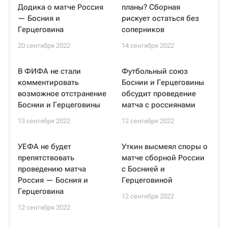
Додика о матче Россия
планы? Сборная
— Босния и
рискует остаться без
Герцеговина
соперников
20 сентября 2022
14 сентября 2022
В ФИФА не стали
Футбольный союз
комментировать
Боснии и Герцеговины
возможное отстранение
обсудит проведение
Боснии и Герцеговины
матча с россиянами
13 сентября 2022
12 сентября 2022
УЕФА не будет
Уткин высмеял споры о
препятствовать
матче сборной России
проведению матча
с Боснией и
Россия — Босния и
Герцеговиной
Герцеговина
12 сентября 2022
12 сентября 2022