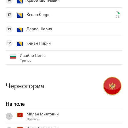
Хрвое Миличевич
16
Кенан Кодро
17
73‎’‎
Дарио Шарич
19
Кенан Пирич
22
Ивайло Петев
Тренер
Черногория
На поле
Милан Миятович
1
Вратарь