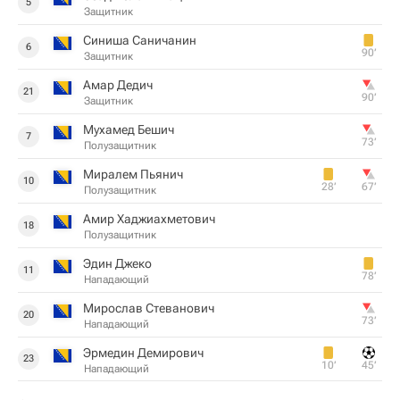
5
Защитник
Синиша Саничанин
6
90‎’‎
Защитник
Амар Дедич
21
90‎’‎
Защитник
Мухамед Бешич
7
73‎’‎
Полузащитник
Миралем Пьянич
10
28‎’‎
67‎’‎
Полузащитник
Амир Хаджиахметович
18
Полузащитник
Эдин Джеко
11
78‎’‎
Нападающий
Мирослав Стеванович
20
73‎’‎
Нападающий
Эрмедин Демирович
23
10‎’‎
45‎’‎
Нападающий