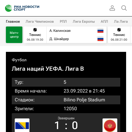
Главное
Лига Чемпионов
РПЛ
Лига Европы
АПЛ
Ла Лига
А. Калинская
Матч-
Теннис
Теннис
центр
Д. Шнайдер
06.08 19:30
06.08 21:00
Футбол
Лига наций УЕФА. Лига B
Тур:
5
Время начала:
23.09.2022 в 21:45
Стадион:
Bilino Polje Stadium
Зрители:
12050
Завершен
1
:
0