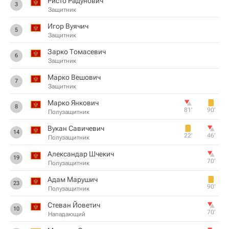
Ристо Радунович
3
Защитник
Игор Вуячич
5
Защитник
Зарко Томасевич
6
Защитник
Марко Вешович
7
Защитник
Марко Янкович
8
81‎’‎
90‎’‎
Полузащитник
Вукан Савичевич
14
22‎’‎
46‎’‎
Полузащитник
Александар Шчекич
19
70‎’‎
Полузащитник
Адам Марушич
23
90‎’‎
Полузащитник
Стеван Йоветич
10
70‎’‎
Нападающий