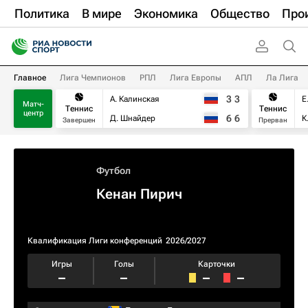
Политика
В мире
Экономика
Общество
Про
Главное
Лига Чемпионов
РПЛ
Лига Европы
АПЛ
Ла Лига
3
3
А. Калинская
Е
Матч-
Теннис
Теннис
центр
6
6
Д. Шнайдер
К
Завершен
Прерван
Футбол
Кенан Пирич
Квалификация Лиги конференций
2026/2027
Игры
Голы
Карточки
–
–
–
–