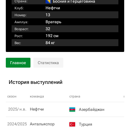
Босния и Герцеговина
Страна:
Нефтчи
Клуб:
13
Номер:
Вратарь
Амплуа:
32
Возраст:
192 см
Рост:
84 кг
Вес:
Главное
Статистика
История выступлений
сезон
команда
страна
ном
2025/ н.в.
Нефтчи
Азербайджан
1
2024/2025
Антальяспор
Турция
1