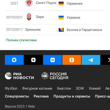
Санкт-Паули
2021
Германия
2
Заря
2019/2021
Украина
2
2012/2017
Зриньски
Босния и Герцеговина
Полная статистика
Футбол
Фигурное катание
Биатлон
ЗОЖ
Хоккей
Ав
Спецпроекты
Реклама
Продукты и сервисы
Пресс-ц
Версия 2023.1 Beta