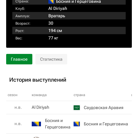
Босния и Герцеговина
Страна:
Al Diriyah
Клуб:
Вратарь
Амплуа:
30
Возраст:
194 см
Рост:
77 кг
Вес:
Главное
Статистика
История выступлений
сезон
команда
страна
ном
н.в.
Al Diriyah
Саудовская Аравия
Босния и
н.в.
Босния и Герцеговина
1
Герцеговина