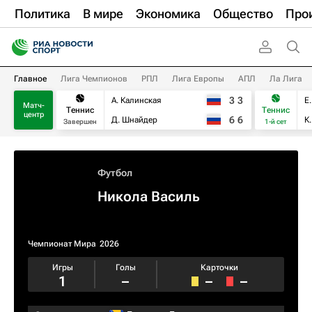
Политика
В мире
Экономика
Общество
Про
Главное
Лига Чемпионов
РПЛ
Лига Европы
АПЛ
Ла Лига
3
3
А. Калинская
Е
Матч-
Теннис
Теннис
центр
6
6
Д. Шнайдер
К
Завершен
1-й сет
Футбол
Никола Василь
Чемпионат Мира
2026
Игры
Голы
Карточки
1
–
–
–