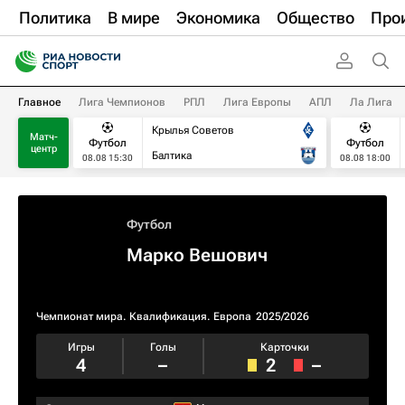
Политика
В мире
Экономика
Общество
Про
Главное
Лига Чемпионов
РПЛ
Лига Европы
АПЛ
Ла Лига
Крылья Советов
Матч-
Футбол
Футбол
центр
Балтика
08.08 15:30
08.08 18:00
Футбол
Марко Вешович
Чемпионат мира. Квалификация. Европа
2025/2026
Игры
Голы
Карточки
4
–
2
–