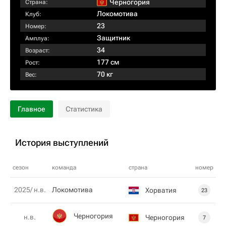
Черногория
Страна:
Локомотива
Клуб:
23
Номер:
Защитник
Амплуа:
34
Возраст:
177 см
Рост:
70 кг
Вес:
Главное
Статистика
История выступлений
сезон
команда
страна
номер
2025/ н.в.
Локомотива
Хорватия
23
Черногория
н.в.
Черногория
7