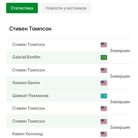
Статистика
Новости участников
Стивен Томпсон
Стивен Томпсон
Завершен
Gabriel Bonfim
Стивен Томпсон
Завершен
Хоакин Бакли
Шавкат Рахмонов
Завершен
Стивен Томпсон
Стивен Томпсон
Завершен
Кевин Холланд