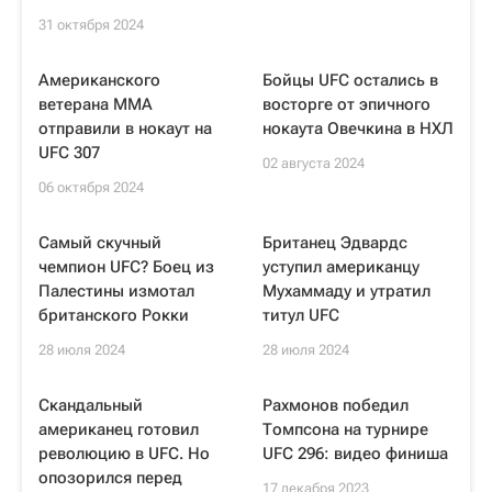
31 октября 2024
Американского
Бойцы UFC остались в
ветерана ММА
восторге от эпичного
отправили в нокаут на
нокаута Овечкина в НХЛ
UFC 307
02 августа 2024
06 октября 2024
Самый скучный
Британец Эдвардс
чемпион UFC? Боец из
уступил американцу
Палестины измотал
Мухаммаду и утратил
британского Рокки
титул UFC
28 июля 2024
28 июля 2024
Скандальный
Рахмонов победил
американец готовил
Томпсона на турнире
революцию в UFC. Но
UFC 296: видео финиша
опозорился перед
17 декабря 2023