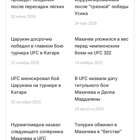
после пересадки легких
после "грязной" победы
Усика
02 июня 2026
24 мая 2026
Царукян досрочно
Махачев уложился в вес
победил в главном бою
перед чемпионским
турнира UFC в Катаре
боем на UFC 322
22 ноября 2025
14 ноября 2025
UFC анонсировал бой
В UFC назвали дату
Царукяна на турнире в
титульного боя
Катаре
Махачева и Делла
Маддалены
02 октября 2025
29 августа 2025
Нурмагомедов назвал
Топурия обвинил в
следующего соперника
Махачева в "бегстве"
Махачева в UFC