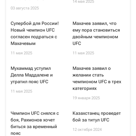
14 мая 2025
03 августа 2025
Супербой для России!
Махачев заявил, что
Новый чемпион UFC
ему пора становиться
согласен подраться с
двойным чемпионом
Махачевым
UFC
11 мая 2025
11 мая 2025
Мухаммад уступил
Махачев заявил о
Делла Маддалене и
желании стать
утратил пояс UFC
чемпионом UFC в трех
категориях
11 мая 2025
19 января 2025
Чемпион UFC снялся с
Казахстанец проведет
боя, Рахмонов хочет
бой за титул UFC
биться за временный
12 октября 2024
пояс