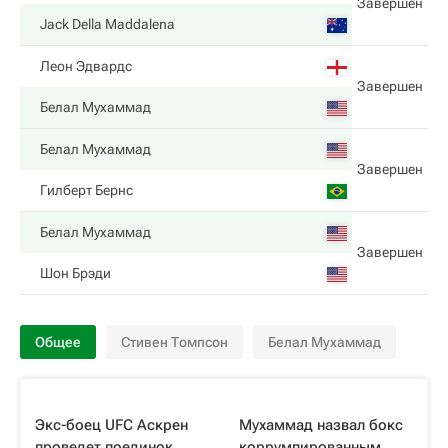
Завершен
Jack Della Maddalena
Леон Эдвардс
Завершен
Белал Мухаммад
Белал Мухаммад
Завершен
Гилберт Бернс
Белал Мухаммад
Завершен
Шон Брэди
Общее
Стивен Томпсон
Белал Мухаммад
Экс-боец UFC Аскрен
Мухаммад назвал бокс
проведет поединок
коррумпированным