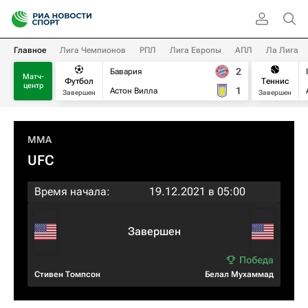
Главное
Лига Чемпионов
РПЛ
Лига Европы
АПЛ
Ла Лига
2
Бавария
Матч-
Футбол
Теннис
центр
1
Астон Вилла
Завершен
Завершен
MMA
UFC
Время начала:
19.12.2021 в 05:00
Завершен
Стивен Томпсон
Белал Мухаммад