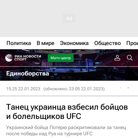
Политика
В мире
Экономика
Общество
Про
Матч-центр
Единоборства
15:25 22.01.2023
(обновлено: 23:05 22.01.2023)
Танец украинца взбесил бойцов
и болельщиков UFC
Украинский бойца Потерю раскритиковали за танец
после победы над Руа на турнире UFC