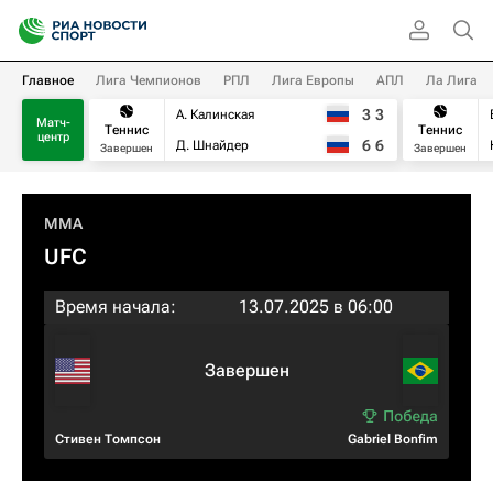
Главное
Лига Чемпионов
РПЛ
Лига Европы
АПЛ
Ла Лига
3
3
А. Калинская
Матч-
Теннис
Теннис
центр
6
6
Д. Шнайдер
Завершен
Завершен
MMA
UFC
Время начала:
13.07.2025 в 06:00
Завершен
Стивен Томпсон
Gabriel Bonfim