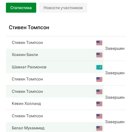
Статистика
Новости участников
Стивен Томпсон
Стивен Томпсон
Завершен
Хоакин Бакли
Шавкат Рахмонов
Завершен
Стивен Томпсон
Стивен Томпсон
Завершен
Кевин Холланд
Стивен Томпсон
Завершен
Белал Мухаммад