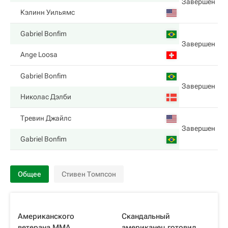
Завершен
Кэлинн Уильямс
Gabriel Bonfim
Завершен
Ange Loosa
Gabriel Bonfim
Завершен
Николас Дэлби
Тревин Джайлс
Завершен
Gabriel Bonfim
Общее
Стивен Томпсон
Американского
Скандальный
ветерана ММА
американец готовил