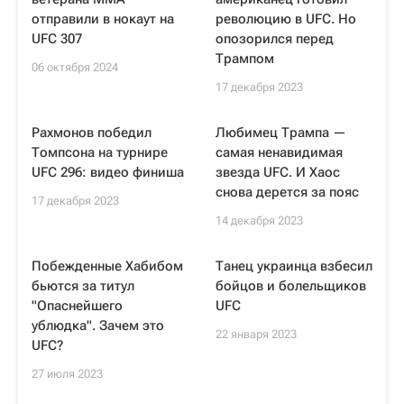
отправили в нокаут на
революцию в UFC. Но
UFC 307
опозорился перед
Трампом
06 октября 2024
17 декабря 2023
Рахмонов победил
Любимец Трампа —
Томпсона на турнире
самая ненавидимая
UFC 296: видео финиша
звезда UFC. И Хаос
снова дерется за пояс
17 декабря 2023
14 декабря 2023
Побежденные Хабибом
Танец украинца взбесил
бьются за титул
бойцов и болельщиков
"Опаснейшего
UFC
ублюдка". Зачем это
22 января 2023
UFC?
27 июля 2023