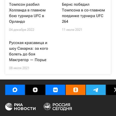
Томпсон разбил
Бернс победил
Холланда в главном
Томпсона в со-главном
бою турнира UFC в
поединке турнира UFC
Орландо
264
04 декабря 2022
11 июля 2021
Русская красавица и
шоу Сахарка: за кого
болеть до боя
Макгрегор — Порье
08 июля 2021