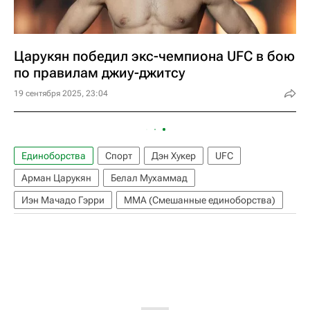
Царукян победил экс-чемпиона UFC в бою
по правилам джиу-джитсу
19 сентября 2025, 23:04
Единоборства
Спорт
Дэн Хукер
UFC
Арман Царукян
Белал Мухаммад
Иэн Мачадо Гэрри
ММА (Смешанные единоборства)