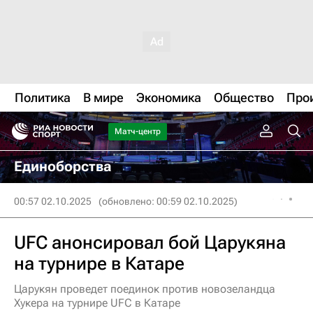
Политика
В мире
Экономика
Общество
Про
Матч-центр
Единоборства
00:57 02.10.2025
(обновлено: 00:59 02.10.2025)
UFC анонсировал бой Царукяна
на турнире в Катаре
Царукян проведет поединок против новозеландца
Хукера на турнире UFC в Катаре