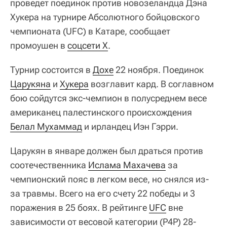
проведет поединок против новозеландца Дэна
Хукера на турнире Абсолютного бойцовского
чемпионата (UFC) в Катаре, сообщает
промоушен в
соцсети X
.
Турнир состоится в
Дохе
22 ноября. Поединок
Царукяна
и
Хукера
возглавит кард. В соглавном
бою сойдутся экс-чемпион в полусреднем весе
американец палестинского происхождения
Белал Мухаммад
и ирландец Иэн Гэрри.
Царукян в январе должен был драться против
соотечественника
Ислама Махачева
за
чемпионский пояс в легком весе, но снялся из-
за травмы. Всего на его счету 22 победы и 3
поражения в 25 боях. В рейтинге
UFC
вне
зависимости от весовой категории (P4P) 28-