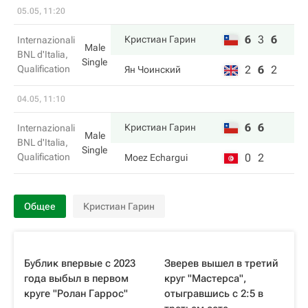
05.05, 11:20
6
3
6
Кристиан Гарин
Internazionali
Male
BNL d'Italia,
Single
Qualification
2
6
2
Ян Чоинский
04.05, 11:10
6
6
Кристиан Гарин
Internazionali
Male
BNL d'Italia,
Single
Qualification
0
2
Moez Echargui
Общее
Кристиан Гарин
Бублик впервые с 2023
Зверев вышел в третий
года выбыл в первом
круг "Мастерса",
круге "Ролан Гаррос"
отыгравшись с 2:5 в