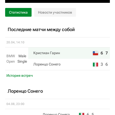
Статистика
Новости участников
Последние матчи между собой
20.04, 14:10
6
7
Кристиан Гарин
BMW
Male
Open
Single
3
6
Лоренцо Сонего
История встреч
Лоренцо Сонего
04.08, 23:00
6
5
Лоренцо Сонего