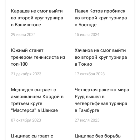
Карацев не смог выйти
Павел Котов пробился
во второй круг турнира
во второй круг турнира
в Вашингтоне
в Бостаде
29 июля 2024
15 июля 2024
Южный станет
Хачанов не смог выйти
тренером теннисиста из
во второй круг турнира
топ-100
в Токио
21 декабря 2023
17 октября 2023
Медведев сыграет с
Четвертая ракетка мира
американцем Кордой в
Рууд вышел в
третьем круге
четвертьфинал турнира
"Мастерса" в Шанхае
в Гамбурге
07 октября 2023
27 июля 2023
Циципас сыграет с
Циципас без борьбы