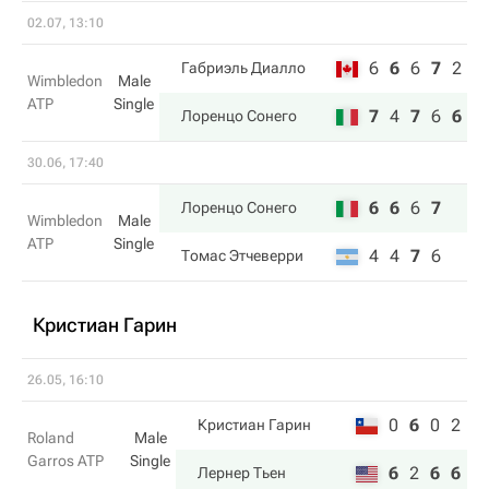
02.07, 13:10
6
6
6
7
2
Габриэль Диалло
Wimbledon
Male
ATP
Single
7
4
7
6
6
Лоренцо Сонего
30.06, 17:40
6
6
6
7
Лоренцо Сонего
Wimbledon
Male
ATP
Single
4
4
7
6
Томас Этчеверри
Кристиан Гарин
26.05, 16:10
0
6
0
2
Кристиан Гарин
Roland
Male
Garros ATP
Single
6
2
6
6
Лернер Тьен