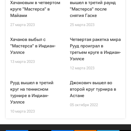
Хачановым в четвертом
вышел в третий раунд
круге "Мастерса" в
"Мастерса" после
Майами
снятия Гаске
27 марта 2023
25 марта 2023
Хачанов выбыл с
Четвертая ракетка мира
"Мастерса" в Индиан-
Рууд проиграл в
Уэллсе
третьем круге в Индиан-
Уэллсе
13 марта 2023
12 марта 2023
Рууд вышел в третий
Джокович вышел во
круг на теннисном
второй круг турнира в
турнире в Индиан-
Астане
Уэллсе
05 октября 2022
10 марта 2023