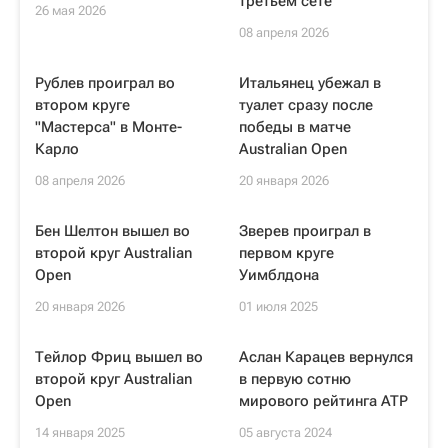
третьем сете
26 мая 2026
08 апреля 2026
Рублев проиграл во
Итальянец убежал в
втором круге
туалет сразу после
"Мастерса" в Монте-
победы в матче
Карло
Australian Open
08 апреля 2026
20 января 2026
Бен Шелтон вышел во
Зверев проиграл в
второй круг Australian
первом круге
Open
Уимблдона
20 января 2026
01 июля 2025
Тейлор Фриц вышел во
Аслан Карацев вернулся
второй круг Australian
в первую сотню
Open
мирового рейтинга ATP
14 января 2025
05 августа 2024