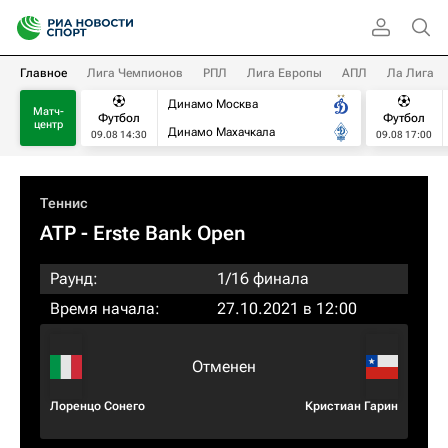
Главное
Лига Чемпионов
РПЛ
Лига Европы
АПЛ
Ла Лига
Динамо Москва
Матч-
Футбол
Футбол
центр
Динамо Махачкала
09.08 14:30
09.08 17:00
Теннис
ATP
- Erste Bank Open
Раунд:
1/16 финала
Время начала:
27.10.2021 в 12:00
Отменен
Лоренцо Сонего
Кристиан Гарин