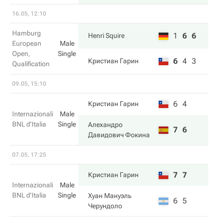
16.05, 12:10
Hamburg
1
6
6
Henri Squire
European
Male
Open,
Single
6
4
3
Кристиан Гарин
Qualification
09.05, 15:10
6
4
Кристиан Гарин
Internazionali
Male
BNL d'Italia
Single
Алехандро
7
6
Давидович Фокина
07.05, 17:25
7
7
Кристиан Гарин
Internazionali
Male
BNL d'Italia
Single
Хуан Мануэль
6
5
Черундоло