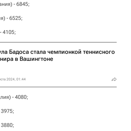
ания) - 6845;
я) - 6525;
- 4105;
ула Бадоса стала чемпионкой теннисного
рнира в Вашингтоне
уста 2024, 01:44
лия) - 4080;
 3975;
 3880;