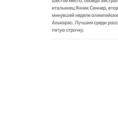
шестое место, обойдя австрал
итальянец Янник Синнер, вто
минувшей неделе олимпийский
Алькарас. Лучшим среди рос
пятую строчку.