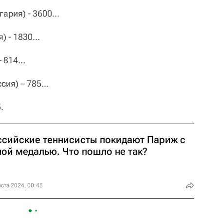
лгария) - 3600…
я) - 1830…
 - 814…
ссия) – 785…
.
ссийские теннисисты покидают Париж с
ной медалью. Что пошло не так?
уста 2024, 00:45