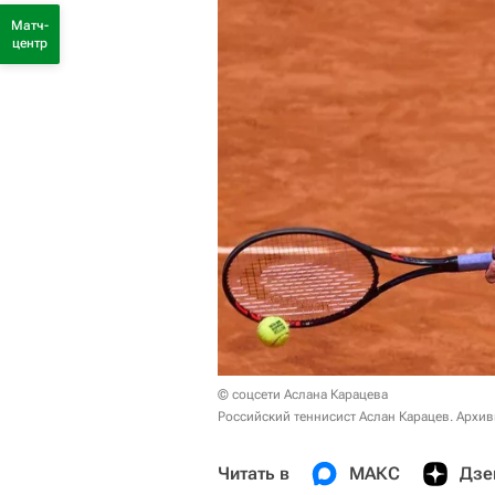
Матч-
центр
© соцсети Аслана Карацева
Российский теннисист Аслан Карацев. Архи
Читать в
МАКС
Дзе