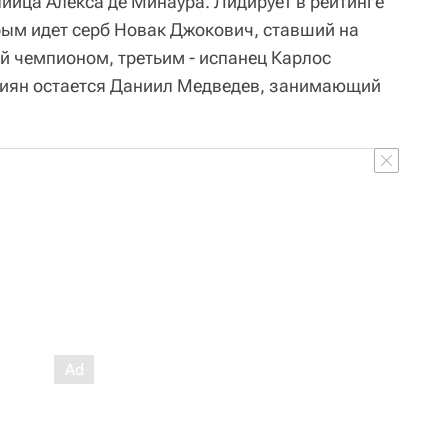
ийца Алекса де Минаура. Лидирует в рейтинге
рым идет серб Новак Джокович, ставший на
 чемпионом, третьим - испанец Карлос
сиян остается Даниил Медведев, занимающий