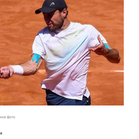
вное фото
н