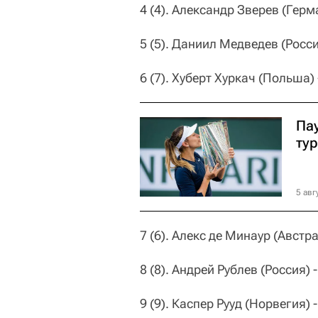
4 (4). Александр Зверев (Герм
5 (5). Даниил Медведев (Росси
6 (7). Хуберт Хуркач (Польша) 
Па
ту
5 авг
7 (6). Алекс де Минаур (Австра
8 (8). Андрей Рублев (Россия) -
9 (9). Каспер Рууд (Норвегия) -