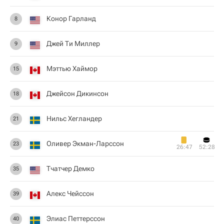
Конор Гарланд
8
Джей Ти Миллер
9
Мэттью Хаймор
15
Джейсон Дикинсон
18
Нильс Хегландер
21
Оливер Экман-Ларссон
23
26:47
52:28
Тчатчер Демко
35
Алекс Чейссон
39
Элиас Петтерссон
40