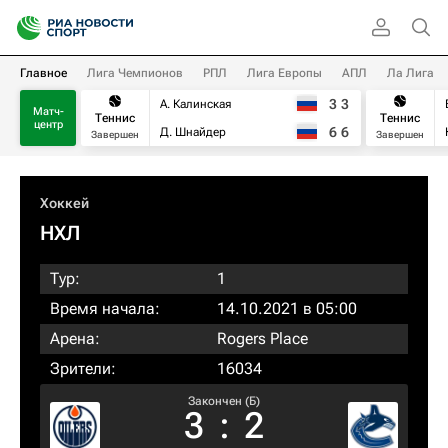
Главное
Лига Чемпионов
РПЛ
Лига Европы
АПЛ
Ла Лига
3
3
А. Калинская
Матч-
Теннис
Теннис
центр
6
6
Д. Шнайдер
Завершен
Завершен
Хоккей
НХЛ
Тур:
1
Время начала:
14.10.2021 в 05:00
Арена:
Rogers Place
Зрители:
16034
Закончен (Б)
3
:
2