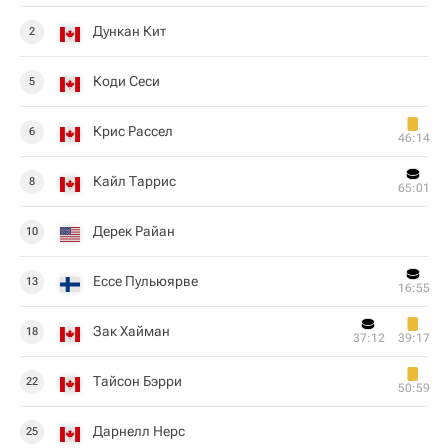
Дункан Кит
2
Коди Сеси
5
Крис Рассел
6
46:14
Кайл Таррис
8
65:01
Дерек Райан
10
Ессе Пульюярве
13
16:55
Зак Хайман
18
37:12
39:17
Тайсон Бэрри
22
50:59
Дарнелл Нерс
25