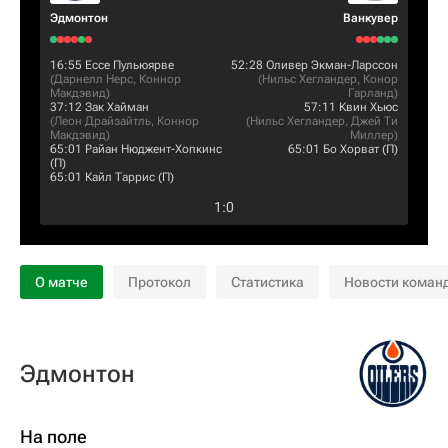
Эдмонтон
Ванкувер
16:55
Ессе Пульюярве
52:28
Оливер Экман-Ларссон
(
Дарнелл Нерс
,
Коннор
(
Нильс Хегландер
,
Конор
Макдэвид
)
Гарланд
)
37:12
Зак Хайман
57:11
Квин Хьюс
(
Леон Драйзайтль
,
Коннор
(
Нильс Хегландер
,
Джей Ти
Макдэвид
)
Миллер
)
65:01
Райан Нюджент-Хопкинс
65:01
Бо Хорват
(П)
(П)
65:01
Кайл Таррис
(П)
1
:
0
О матче
Протокол
Статистика
Новости коман
Эдмонтон
На поле