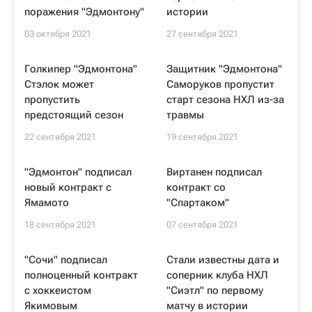
поражения "Эдмонтону"
истории
03 октября 2021
27 сентября 2021
Голкипер "Эдмонтона"
Защитник "Эдмонтона"
Стэлок может
Саморуков пропустит
пропустить
старт сезона НХЛ из-за
предстоящий сезон
травмы
22 сентября 2021
19 сентября 2021
"Эдмонтон" подписал
Виртанен подписал
новый контракт с
контракт со
Ямамото
"Спартаком"
18 сентября 2021
07 сентября 2021
"Сочи" подписал
Стали известны дата и
полноценный контракт
соперник клуба НХЛ
с хоккеистом
"Сиэтл" по первому
Якимовым
матчу в истории