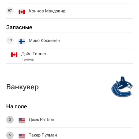
Коннор Макдэвид
97
Запасные
Мико Коскинен
19
Дэйв Типпет
Тренер
Ванкувер
На поле
Джек Ратбон
3
Такер Пулман
5