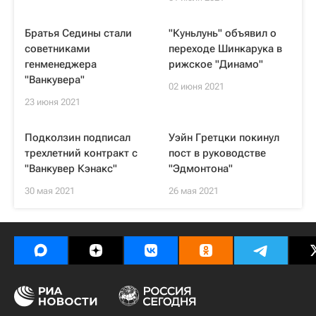
Братья Седины стали
"Куньлунь" объявил о
советниками
переходе Шинкарука в
генменеджера
рижское "Динамо"
"Ванкувера"
02 июня 2021
23 июня 2021
Подколзин подписал
Уэйн Гретцки покинул
трехлетний контракт с
пост в руководстве
"Ванкувер Кэнакс"
"Эдмонтона"
30 мая 2021
26 мая 2021