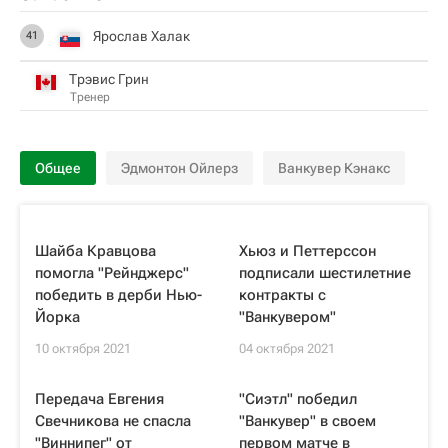
Ярослав Халак
41
Трэвис Грин
Тренер
Общее
Эдмонтон Ойлерз
Ванкувер Кэнакс
Шайба Кравцова
Хьюз и Петтерссон
помогла "Рейнджерс"
подписали шестилетние
победить в дерби Нью-
контракты с
Йорка
"Ванкувером"
10 октября 2021
04 октября 2021
Передача Евгения
"Сиэтл" победил
Свечникова не спасла
"Ванкувер" в своем
"Виннипег" от
первом матче в