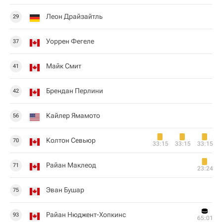
Леон Драйзайтль
29
Уоррен Фегеле
37
Майк Смит
41
Брендан Перлини
42
Кайлер Ямамото
56
Колтон Севьюр
70
33:15
33:15
33:15
Райан Маклеод
71
23:24
Эван Бушар
75
Райан Нюджент-Хопкинс
93
65:01