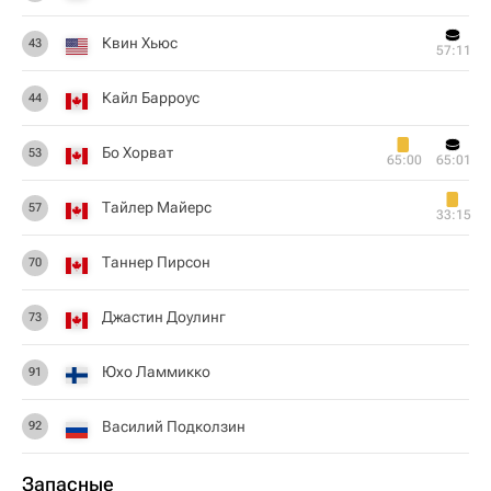
Квин Хьюс
43
57:11
Кайл Барроус
44
Бо Хорват
53
65:00
65:01
Тайлер Майерс
57
33:15
Таннер Пирсон
70
Джастин Доулинг
73
Юхо Ламмикко
91
Василий Подколзин
92
Запасные