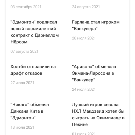
03 сентября 2021
24 августа 2021
"Эдмонтон" подписал
Гарланд стал игроком
новый восьмилетний
"Ванкувера"
контракт с Дарнеллом
28 июля 2021
Нёрсом
07 августа 2021
Холтби отправили на
"Аризона" обменяла
драфт отказов
Экмана-Ларссона в
"Ванкувер"
27 июля 2021
24 июля 2021
"Чикаго" обменял
Лучший игрок сезона
Данкана Кита в
НХЛ Макдэвид хотел бы
"Эдмонтон"
сыграть на Олимпиаде в
Пекине
13 июля 2021
01 июля 2021