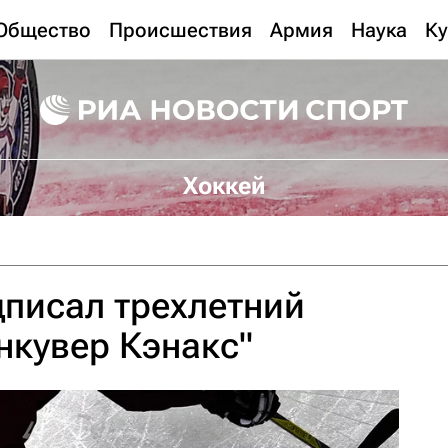
Общество
Происшествия
Армия
Наука
Ку
Хоккей
писал трехлетний
анкувер Кэнакс"