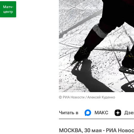
Матч-
центр
© РИА Новости / Алексей Куденко
Читать в
МАКС
Дзе
МОСКВА, 30 мая - РИА Новос