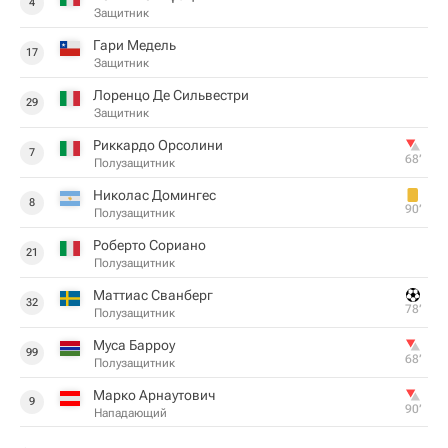
4
Защитник
Гари Медель
17
Защитник
Лоренцо Де Сильвестри
29
Защитник
Риккардо Орсолини
7
68‎’‎
Полузащитник
Николас Домингес
8
90‎’‎
Полузащитник
Роберто Сориано
21
Полузащитник
Маттиас Сванберг
32
78‎’‎
Полузащитник
Муса Барроу
99
68‎’‎
Полузащитник
Марко Арнаутович
9
90‎’‎
Нападающий