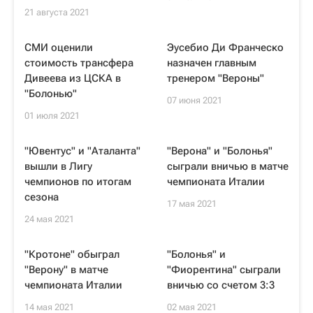
21 августа 2021
СМИ оценили
Эусебио Ди Франческо
стоимость трансфера
назначен главным
Дивеева из ЦСКА в
тренером "Вероны"
"Болонью"
07 июня 2021
01 июля 2021
"Ювентус" и "Аталанта"
"Верона" и "Болонья"
вышли в Лигу
сыграли вничью в матче
чемпионов по итогам
чемпионата Италии
сезона
17 мая 2021
24 мая 2021
"Кротоне" обыграл
"Болонья" и
"Верону" в матче
"Фиорентина" сыграли
чемпионата Италии
вничью со счетом 3:3
14 мая 2021
02 мая 2021