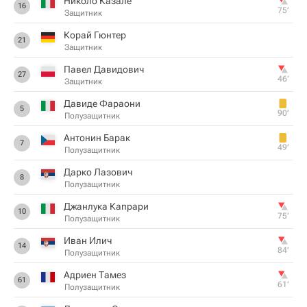
Николо Казале
16
75‎’‎
Защитник
Корай Гюнтер
21
Защитник
Павел Давидович
27
46‎’‎
Защитник
Давиде Фараони
5
90‎’‎
Полузащитник
Антонин Барак
7
49‎’‎
Полузащитник
Дарко Лазович
8
Полузащитник
Джанлука Капрари
10
75‎’‎
Полузащитник
Иван Илич
14
84‎’‎
Полузащитник
Адриен Тамез
61
61‎’‎
Полузащитник