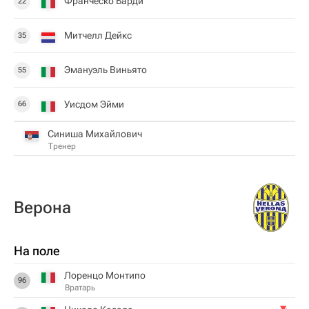
Франческо Барди
22
Митчелл Дейкс
35
Эмануэль Виньято
55
Уисдом Эйми
66
Синиша Михайлович
Тренер
Верона
На поле
Лоренцо Монтипо
96
Вратарь