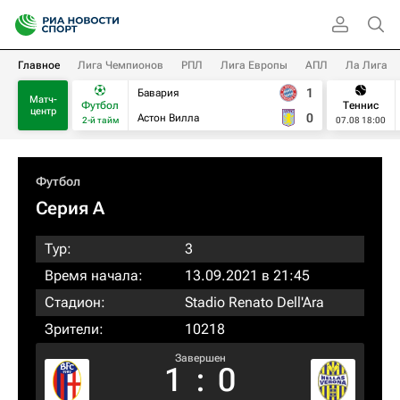
Главное
Лига Чемпионов
РПЛ
Лига Европы
АПЛ
Ла Лига
1
Бавария
Матч-
Футбол
Теннис
центр
0
Астон Вилла
2-й тайм
07.08 18:00
Футбол
Серия А
Тур:
3
Время начала:
13.09.2021 в 21:45
Стадион:
Stadio Renato Dell'Ara
Зрители:
10218
Завершен
1
:
0