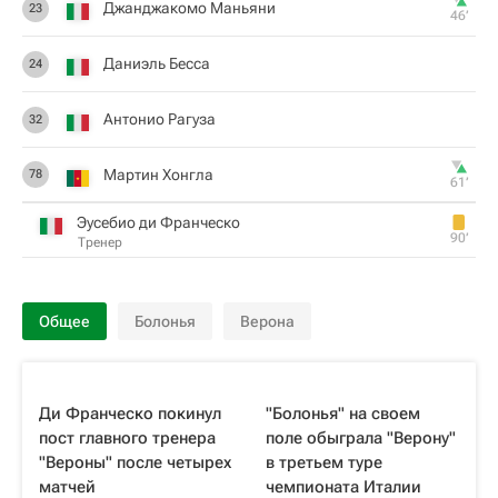
Джанджакомо Маньяни
23
46‎’‎
Даниэль Бесса
24
Антонио Рагуза
32
Мартин Хонгла
78
61‎’‎
Эусебио ди Франческо
90‎’‎
Тренер
Общее
Болонья
Верона
Ди Франческо покинул
"Болонья" на своем
пост главного тренера
поле обыграла "Верону"
"Вероны" после четырех
в третьем туре
матчей
чемпионата Италии