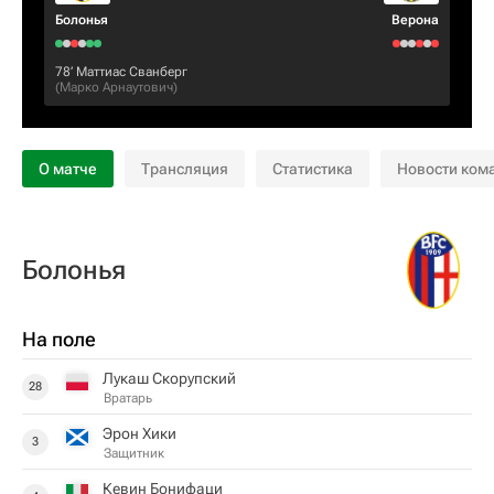
Болонья
Верона
78‎’‎
Маттиас Сванберг
(
Марко Арнаутович
)
О матче
Трансляция
Статистика
Новости ком
Болонья
На поле
Лукаш Скорупский
28
Вратарь
Эрон Хики
3
Защитник
Кевин Бонифаци