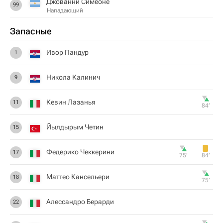
Джованни Симеоне
99
Нападающий
Запасные
Ивор Пандур
1
Никола Калинич
9
Кевин Лазанья
11
84‎’‎
Йылдырым Четин
15
Федерико Чеккерини
17
75‎’‎
84‎’‎
Маттео Кансельери
18
75‎’‎
Алессандро Берарди
22