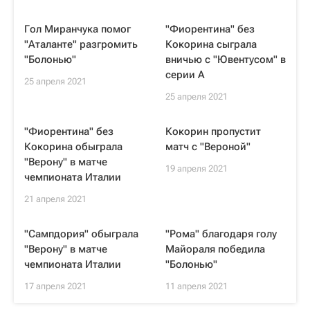
Гол Миранчука помог
"Фиорентина" без
"Аталанте" разгромить
Кокорина сыграла
"Болонью"
вничью с "Ювентусом" в
серии А
25 апреля 2021
25 апреля 2021
"Фиорентина" без
Кокорин пропустит
Кокорина обыграла
матч с "Вероной"
"Верону" в матче
19 апреля 2021
чемпионата Италии
21 апреля 2021
"Сампдория" обыграла
"Рома" благодаря голу
"Верону" в матче
Майораля победила
чемпионата Италии
"Болонью"
17 апреля 2021
11 апреля 2021