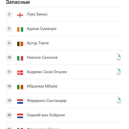
Запасные
Луис Бинкс
2
Адама Сумаоро
5
Артур Теате
6
Никола Сансоне
10
68‎’‎
Андреас Сков Ольсен
11
68‎’‎
Ибраима Мбайе
15
Федерико Сантандер
19
90‎’‎
Сидней ван Хойдонк
20