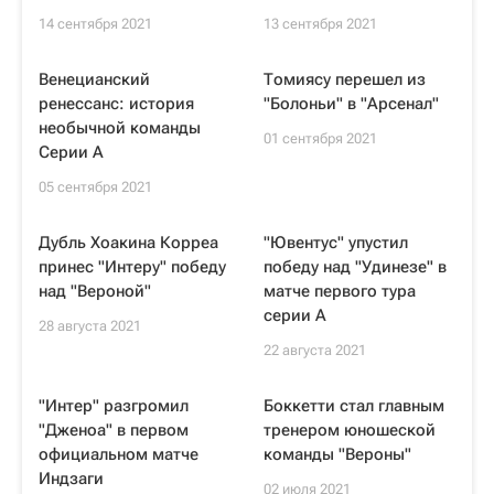
14 сентября 2021
13 сентября 2021
Венецианский
Томиясу перешел из
ренессанс: история
"Болоньи" в "Арсенал"
необычной команды
01 сентября 2021
Серии А
05 сентября 2021
Дубль Хоакина Корреа
"Ювентус" упустил
принес "Интеру" победу
победу над "Удинезе" в
над "Вероной"
матче первого тура
серии А
28 августа 2021
22 августа 2021
"Интер" разгромил
Боккетти стал главным
"Дженоа" в первом
тренером юношеской
официальном матче
команды "Вероны"
Индзаги
02 июля 2021