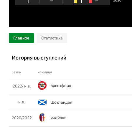
1
–
1
–
2026
Главное
Статистика
История выступлений
сезон
команда
Брентфорд
2022/ н.в.
н.в.
Шотландия
Болонья
2020/2022