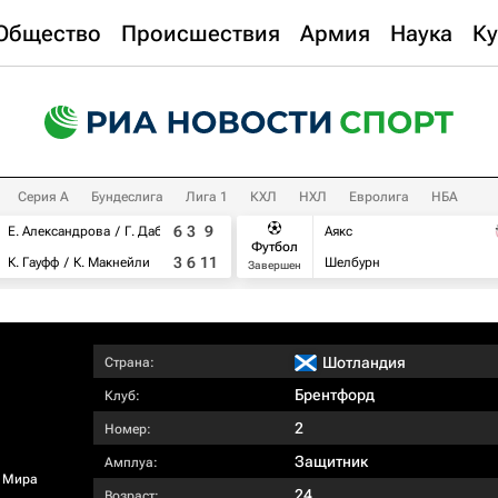
Общество
Происшествия
Армия
Наука
Ку
Серия А
Бундеслига
Лига 1
КХЛ
НХЛ
Евролига
НБА
6
3
9
Е. Александрова
Г. Дабровски
Аякс
Футбол
3
6
11
К. Гауфф
К. Макнейли
Шелбурн
Завершен
Шотландия
Страна:
Брентфорд
Клуб:
2
Номер:
Защитник
Амплуа:
 Мира
24
Возраст: