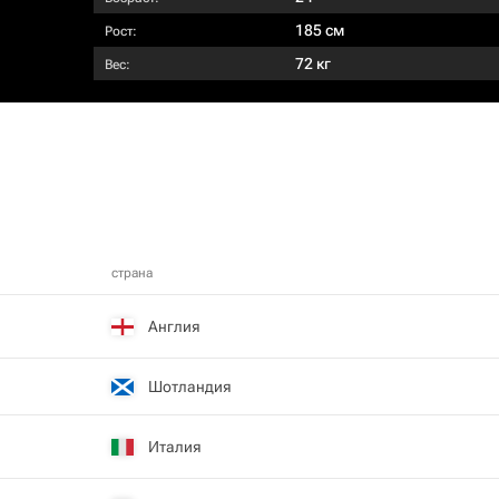
185 см
Рост:
72 кг
Вес:
страна
Англия
Шотландия
Италия