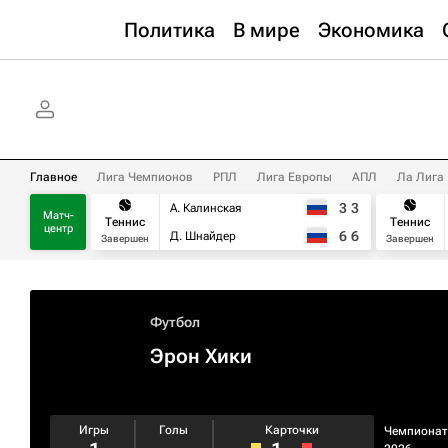
Политика
В мире
Экономика
Главное
Лига Чемпионов
РПЛ
Лига Европы
АПЛ
Ла Лига
3
3
А. Калинская
Матч-
Теннис
Теннис
центр
6
6
Д. Шнайдер
Завершен
Завершен
Футбол
Эрон Хики
Игры
Голы
Карточки
Чемпионат