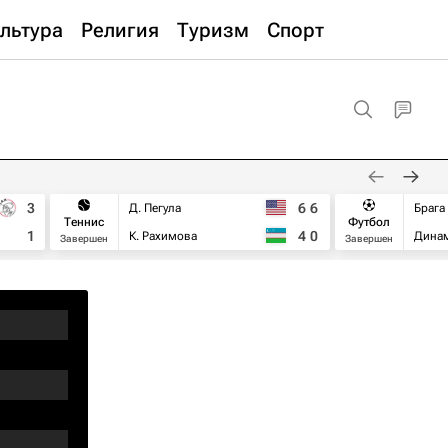
льтура
Религия
Туризм
Спорт
3
6
6
Д. Пегула
Брага
Теннис
Футбол
1
4
0
К. Рахимова
Дина
Завершен
Завершен