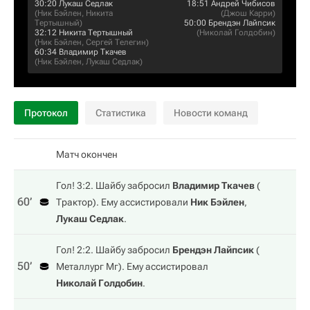
30:20
Лукаш Седлак
18:51
Андрей Чибисов
(
Ник Бэйлен
,
Никита
(
Джош Карри
)
Тертышный
)
50:00
Брендэн Лайпсик
32:12
Никита Тертышный
(
Николай Голдобин
)
(
Ник Бэйлен
,
Сергей Телегин
)
60:34
Владимир Ткачев
(
Ник Бэйлен
,
Лукаш Седлак
)
Протокол
Статистика
Новости команд
Матч окончен
Гол! 3:2. Шайбу забросил
Владимир Ткачев
(
60‎’‎
Трактор
). Ему ассистировали
Ник Бэйлен
,
Лукаш Седлак
.
Гол! 2:2. Шайбу забросил
Брендэн Лайпсик
(
50‎’‎
Металлург Мг
). Ему ассистировал
Николай Голдобин
.