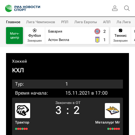
Главное
Лига Чемпионов
РПЛ
Лига Европы
АПЛ
Ла Лига
2
Бавария
Матч-
Футбол
Теннис
центр
1
Астон Вилла
Завершен
Завершен
Хоккей
КХЛ
Тур:
1
Время начала:
15.11.2021 в 17:00
Закончен в OT
3
:
2
Трактор
Металлург Мг