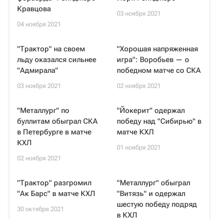
Кравцова
03 ноября 2021
04 ноября 2021
"Трактор" на своем
"Хорошая напряженная
льду оказался сильнее
игра": Воробьев — о
"Адмирала"
победном матче со СКА
03 ноября 2021
02 ноября 2021
"Металлург" по
"Йокерит" одержал
буллитам обыграл СКА
победу над "Сибирью" в
в Петербурге в матче
матче КХЛ
КХЛ
01 ноября 2021
02 ноября 2021
"Трактор" разгромил
"Металлург" обыграл
"Ак Барс" в матче КХЛ
"Витязь" и одержал
шестую победу подряд
30 октября 2021
в КХЛ