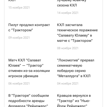
КХЛ
лучшему новичку
сезона КХЛ
15 ноября 2021
14 ноября 2021
Пилут продлил контракт
КХЛ засчитала
с "Трактором"
техническое поражение
"Салавату Юлаеву" в
09 ноября 2021
матче с "Трактором"
08 ноября 2021
Матч КХЛ "Салават
"Локомотив" прервал
Юлаев" — "Трактор"
семиматчевую
отменен из-за изоляции
победную серию
игроков уфимцев
"Металлурга" в КХЛ
06 ноября 2021
04 ноября 2021
В "Тракторе" сообщили
Кравцов вернулся в
подробности аренды
"Трактор" из "Нью-
форварда "Рейнджерс"
Йорк Рейнджерс"