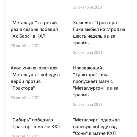
30 октября 2021
"Металлург" в третий
Хоккеист "Трактора"
раз в сезоне победил
Гика выбыл из строя на
"Ак Барс" в КХЛ
шесть недель из-за
травмы
28 октября 2021
26 октября 2021
Акользин вырвал для
Нападающий
"Металлурга" победу в
"Трактора" Гика
дерби против
пропускает матч с
"Трактора"
"Металлургом" из-за
травмы
26 октября 2021
26 октября 2021
"Сибирь" победила
"Металлург" одержал
"Трактор" в матче КХЛ
волевую победу над
"Сочи" в матче КХЛ
24 октября 2021