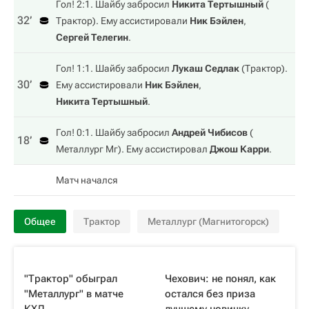
Гол! 2:1. Шайбу забросил
Никита Тертышный
(
32‎’‎
Трактор
). Ему ассистировали
Ник Бэйлен
,
Сергей Телегин
.
Гол! 1:1. Шайбу забросил
Лукаш Седлак
(
Трактор
).
30‎’‎
Ему ассистировали
Ник Бэйлен
,
Никита Тертышный
.
Гол! 0:1. Шайбу забросил
Андрей Чибисов
(
18‎’‎
Металлург Мг
). Ему ассистировал
Джош Карри
.
Матч начался
Общее
Трактор
Металлург (Магнитогорск)
"Трактор" обыграл
Чехович: не понял, как
"Металлург" в матче
остался без приза