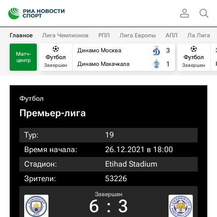
Главное
Лига Чемпионов
РПЛ
Лига Европы
АПЛ
Ла Лига
3
Динамо Москва
Матч-
Футбол
Футбол
центр
1
Динамо Махачкала
Завершен
Завершен
Футбол
Премьер-лига
Тур:
19
Время начала:
26.12.2021 в 18:00
Стадион:
Etihad Stadium
Зрители:
53226
Завершен
6
:
3