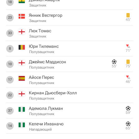
18
Защитник
Янник Вестергор
23
45‎’‎
Защитник
Люк Томас
33
Защитник
Юри Тилеманс
8
71‎’‎
Полузащитник
Джеймс Мэддисон
10
55‎’‎
75‎’‎
Полузащитник
Айосе Перес
17
46‎’‎
Полузащитник
Кирнан Дьюсбери-Холл
22
Полузащитник
Адемола Лукман
37
59‎’‎
Полузащитник
Келечи Ихеаначо
14
65‎’‎
Нападающий