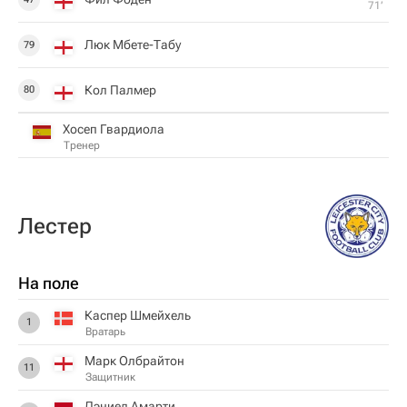
71‎’‎
Люк Мбете-Табу
79
Кол Палмер
80
Хосеп Гвардиола
Тренер
Лестер
На поле
Каспер Шмейхель
1
Вратарь
Марк Олбрайтон
11
Защитник
Дэниел Амарти