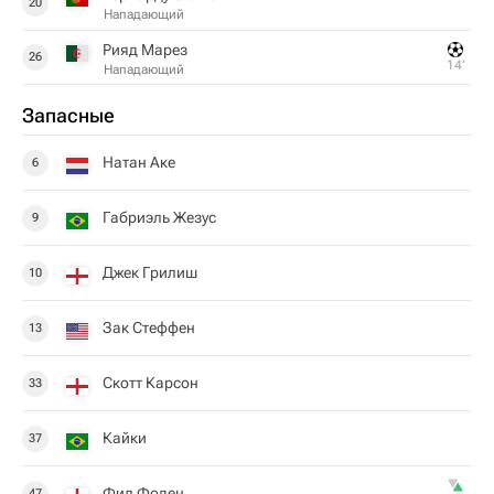
20
Нападающий
Рияд Марез
26
14‎’‎
Нападающий
Запасные
Натан Аке
6
Габриэль Жезус
9
Джек Грилиш
10
Зак Стеффен
13
Скотт Карсон
33
Кайки
37
Фил Фоден
47