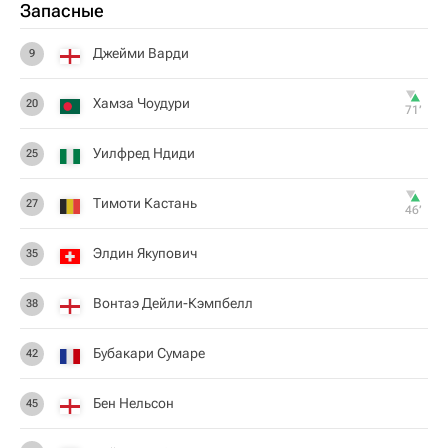
Запасные
Джейми Варди
9
Хамза Чоудури
20
71‎’‎
Уилфред Ндиди
25
Тимоти Кастань
27
46‎’‎
Элдин Якупович
35
Вонтаэ Дейли-Кэмпбелл
38
Бубакари Сумаре
42
Бен Нельсон
45