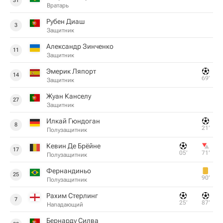
31
Вратарь
Рубен Диаш
3
Защитник
Александр Зинченко
11
Защитник
Эмерик Ляпорт
14
69‎’‎
Защитник
Жуан Канселу
27
Защитник
Илкай Гюндоган
8
21‎’‎
Полузащитник
Кевин Де Брёйне
17
05‎’‎
71‎’‎
Полузащитник
Фернандиньо
25
90‎’‎
Полузащитник
Рахим Стерлинг
7
25‎’‎
87‎’‎
Нападающий
Бернарду Силва