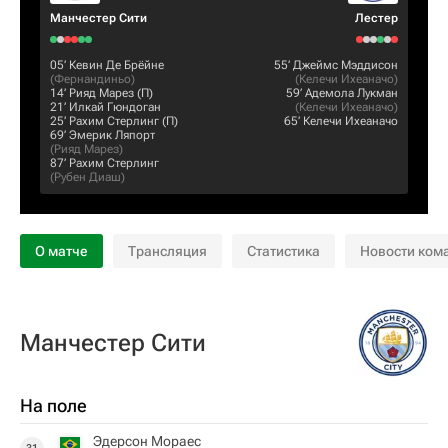
Манчестер Сити
Лестер
05‎’‎
Кевин Де Брёйне
55‎’‎
Джеймс Мэддисон
(
Фернандиньо
)
(
Келечи Ихеаначо
)
14‎’‎
Рияд Марез
(П)
59‎’‎
Адемола Лукман
21‎’‎
Илкай Гюндоган
(
Келечи Ихеаначо
)
25‎’‎
Рахим Стерлинг
(П)
65‎’‎
Келечи Ихеаначо
69‎’‎
Эмерик Ляпорт
(
Рияд Марез
)
87‎’‎
Рахим Стерлинг
(
Рубен Диаш
)
О матче
Трансляция
Статистика
Новости ком
Манчестер Сити
На поле
Эдерсон Мораес