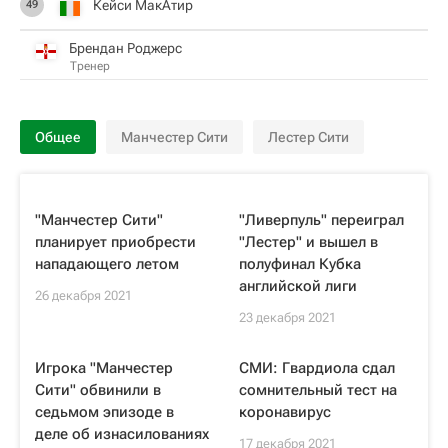
Кейси МакАтир
49
Брендан Роджерс
Тренер
Общее
Манчестер Сити
Лестер Сити
"Манчестер Сити"
"Ливерпуль" переиграл
планирует приобрести
"Лестер" и вышел в
нападающего летом
полуфинал Кубка
английской лиги
26 декабря 2021
23 декабря 2021
Игрока "Манчестер
СМИ: Гвардиола сдал
Сити" обвинили в
сомнительный тест на
седьмом эпизоде в
коронавирус
деле об изнасилованиях
17 декабря 2021