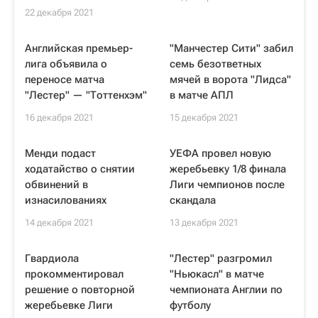
22 декабря 2021
Английская премьер-
"Манчестер Сити" забил
лига объявила о
семь безответных
переносе матча
мячей в ворота "Лидса"
"Лестер" — "Тоттенхэм"
в матче АПЛ
16 декабря 2021
15 декабря 2021
Менди подаст
УЕФА провел новую
ходатайство о снятии
жеребьевку 1/8 финала
обвинений в
Лиги чемпионов после
изнасилованиях
скандала
14 декабря 2021
13 декабря 2021
Гвардиола
"Лестер" разгромил
прокомментировал
"Ньюкасл" в матче
решение о повторной
чемпионата Англии по
жеребьевке Лиги
футболу