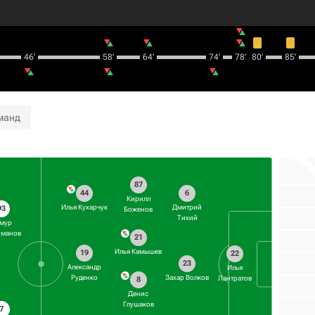
46‎’‎
58‎’‎
64‎’‎
74‎’‎
78‎’‎
80‎’‎
85‎’‎
манд
87
44
6
Кирилл
Илья Кухарчук
Дмитрий
93
Боженов
Тихий
мур
йманов
21
Илья Камышев
19
22
23
Александр
Илья
Руденко
Захар Волков
Лантратов
8
Денис
Глушаков
7