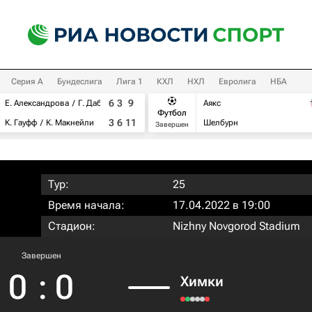
Серия А
Бундеслига
Лига 1
КХЛ
НХЛ
Евролига
НБА
6
3
9
Е. Александрова
Г. Дабровски
Аякс
Футбол
3
6
11
К. Гауфф
К. Макнейли
Шелбурн
Завершен
Тур:
25
Время начала:
17.04.2022 в 19:00
Стадион:
Nizhny Novgorod Stadium
Завершен
0
:
0
Химки