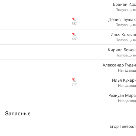
Брайан Идо
Полузащит
Денис Глушак
58‎’‎
Полузащит
Илья Камыш
46‎’‎
Полузащит
Кирилл Божен
Полузащит
Александр Руде
Нападающ
Илья Кухар
74‎’‎
Нападающ
Резиуан Мирз
Нападающ
Запасные
Егор Генера