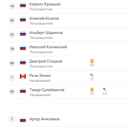
Кирилл Кравцов
14
Полузащитник
Алексей Козлов
34
Полузащитник
Альберт Шарипов
37
Полузащитник
Николай Калинский
78
Полузащитник
Дмитрий Стоцкий
89
80‎’‎
Полузащитник
Ричи Эннин
7
78‎’‎
Нападающий
Тимур Сулейманов
93
35‎’‎
64‎’‎
Нападающий
Артур Анисимов
1