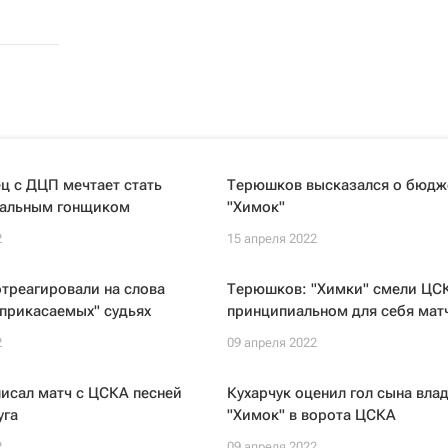
ц с ДЦП мечтает стать
Терюшков высказался о бюдж
альным гонщиком
"Химок"
2
15 апреля 2022
отреагировали на слова
Терюшков: "Химки" смели ЦС
прикасаемых" судьях
принципиальном для себя мат
2
09 апреля 2022
исал матч с ЦСКА песней
Кухарчук оценил гол сына вла
уга
"Химок" в ворота ЦСКА
2
09 апреля 2022