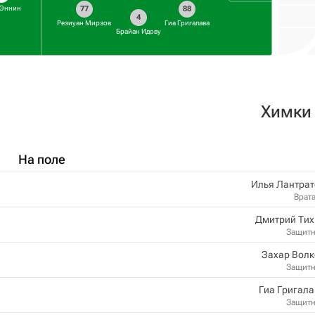
 Эннин
77
88
4
Резиуан Мирзов
Гиа Григалава
Брайан Идову
Химки
На поле
Илья Лантрат
Врат
Дмитрий Тих
Защит
Захар Волк
Защит
Гиа Григал
Защит