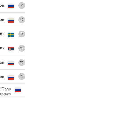
ов
7
ов
10
ич
14
ич
20
ан
26
дов
70
й Юран
Тренер