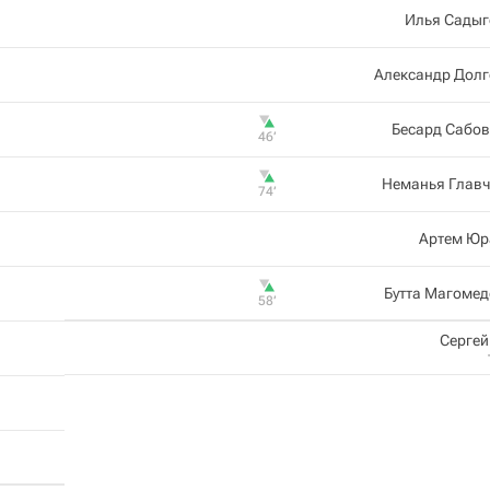
Илья Садыг
Александр Долг
Бесард Сабов
46‎’‎
Неманья Главч
74‎’‎
Артем Юр
Бутта Магоме
58‎’‎
Серге