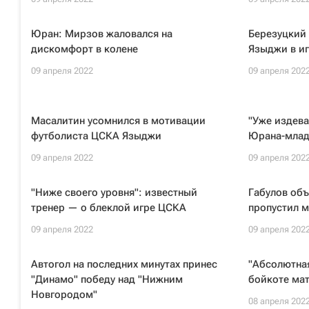
Юран: Мирзов жаловался на
Березуцкий 
дискомфорт в колене
Языджи в и
09 апреля 2022
09 апреля 202
Масалитин усомнился в мотивации
"Уже издева
футболиста ЦСКА Языджи
Юрана-млад
09 апреля 2022
09 апреля 202
"Ниже своего уровня": известный
Габулов объ
тренер — о блеклой игре ЦСКА
пропустил м
09 апреля 2022
09 апреля 202
Автогол на последних минутах принес
"Абсолютная
"Динамо" победу над "Нижним
бойкоте ма
Новгородом"
08 апреля 202