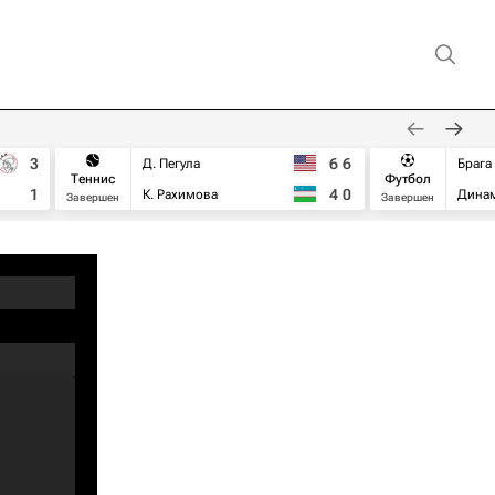
3
6
6
Д. Пегула
Брага
Теннис
Футбол
1
4
0
К. Рахимова
Дина
Завершен
Завершен