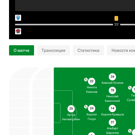
35‎’‎
О матче
Трансляция
Статистика
Новости ко
34
22
Алексей Козлов
Никита
78
Каккоев
Ти
Николай
Суле
Калинский
14
24
25
Кирилл Кравцов
Кирилл
Артур
Гоцук
Нигматуллин
37
Альберт
Шарипов