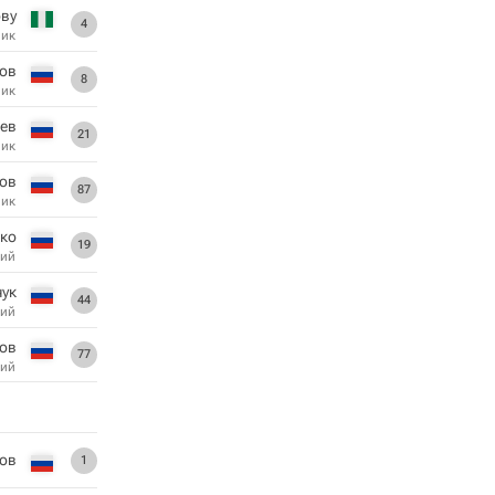
ву
4
ник
ов
8
ник
ев
21
ник
ов
87
ник
нко
19
ий
чук
44
ий
ов
77
ий
лов
1