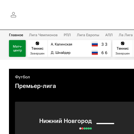
Главное
Лига Чемпионов
РПЛ
Лига Европы
АПЛ
Ла Лига
3
3
А. Калинская
Матч-
Теннис
Теннис
центр
6
6
Д. Шнайдер
Завершен
Завершен
Футбол
Премьер-лига
Нижний Новгород