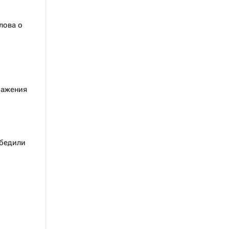
лова о
ражения
обедили