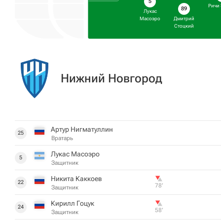
5
Ричи
89
Лукас
Масоэро
Дмитрий
Стоцкий
Нижний Новгород
Артур Нигматуллин
25
Вратарь
Лукас Масоэро
5
Защитник
Никита Каккоев
22
78‎’‎
Защитник
Кирилл Гоцук
24
58‎’‎
Защитник