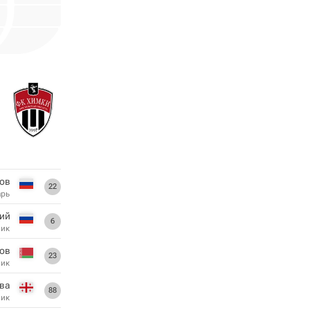
ов
22
арь
ий
6
ник
ов
23
ник
ава
88
ник