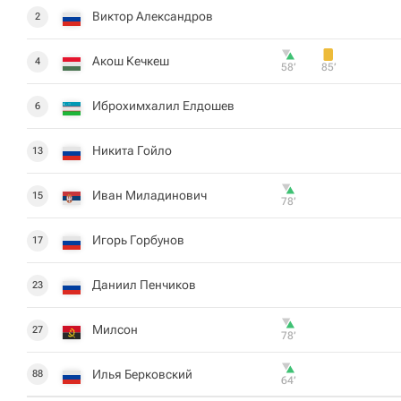
Виктор Александров
2
Акош Кечкеш
4
58‎’‎
85‎’‎
Иброхимхалил Елдошев
6
Никита Гойло
13
Иван Миладинович
15
78‎’‎
Игорь Горбунов
17
Даниил Пенчиков
23
Милсон
27
78‎’‎
Илья Берковский
88
64‎’‎