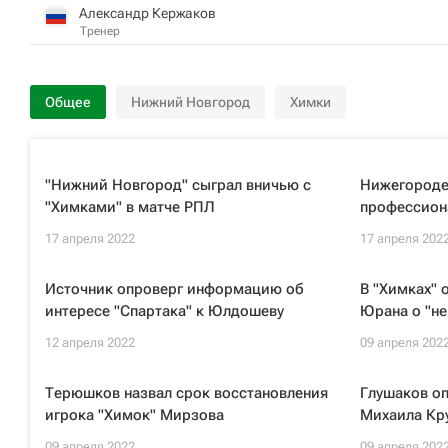
Александр Кержаков
Тренер
Общее
Нижний Новгород
Химки
"Нижний Новгород" сыграл вничью с
Нижегороде
"Химками" в матче РПЛ
профессион
17 апреля 2022
17 апреля 202
Источник опроверг информацию об
В "Химках" 
интересе "Спартака" к Юлдошеву
Юрана о "не
12 апреля 2022
09 апреля 202
Терюшков назвал срок восстановления
Глушаков оп
игрока "Химок" Мирзова
Михаила Кр
09 апреля 2022
09 апреля 202