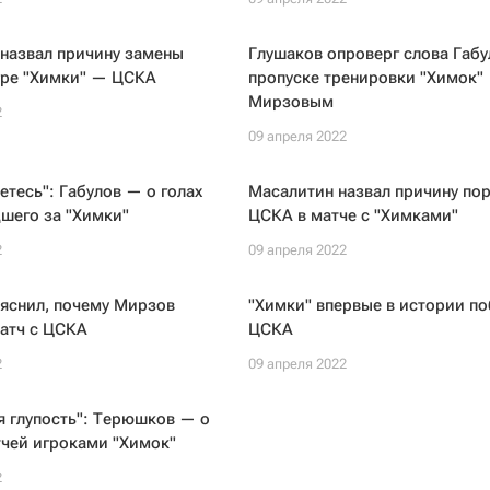
назвал причину замены
Глушаков опроверг слова Габу
гре "Химки" — ЦСКА
пропуске тренировки "Химок"
Мирзовым
2
09 апреля 2022
етесь": Габулов — о голах
Масалитин назвал причину по
шего за "Химки"
ЦСКА в матче с "Химками"
2
09 апреля 2022
яснил, почему Мирзов
"Химки" впервые в истории п
атч с ЦСКА
ЦСКА
2
09 апреля 2022
 глупость": Терюшков — о
тчей игроками "Химок"
2