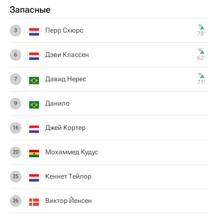
Запасные
Перр Схюрс
3
78‎’‎
Дэви Классен
6
63‎’‎
Давид Нерес
7
71‎’‎
Данило
9
Джей Кортер
16
Мохаммед Кудус
20
Кеннет Тейлор
25
Виктор Йенсен
26