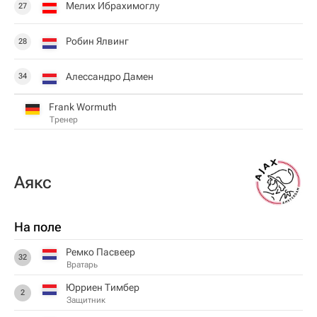
Мелих Ибрахимоглу
27
Робин Ялвинг
28
Алессандро Дамен
34
Frank Wormuth
Тренер
Аякс
На поле
Ремко Пасвеер
32
Вратарь
Юрриен Тимбер
2
Защитник