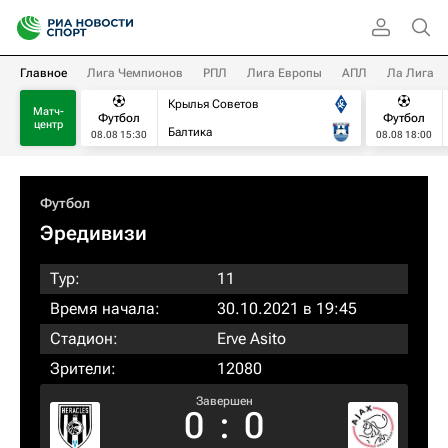
Главное
Лига Чемпионов
РПЛ
Лига Европы
АПЛ
Ла Лига
Крылья Советов
Матч-
Футбол
Футбол
центр
Балтика
08.08 15:30
08.08 18:00
Футбол
Эредивизи
Тур:
11
Время начала:
30.10.2021 в 19:45
Стадион:
Erve Asito
Зрители:
12080
Завершен
0
:
0