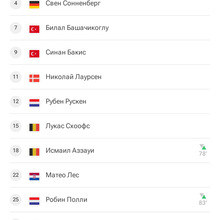
Свен Сонненберг
4
Билал Башачикоглу
7
Синан Бакис
9
Николай Лаурсен
11
Рубен Рускен
12
Лукас Схоофс
15
Исмаил Аззауи
18
78‎’‎
Матео Лес
22
Робин Полли
25
83‎’‎