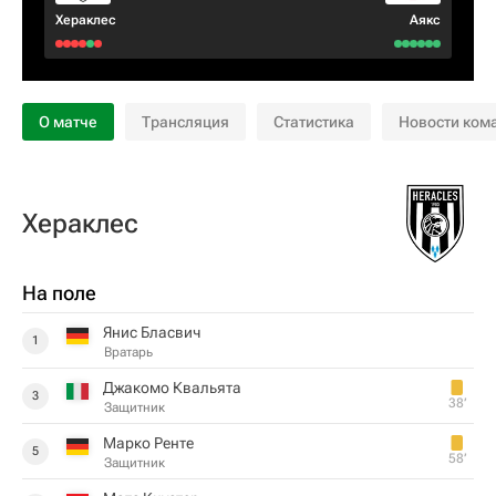
Хераклес
Аякс
О матче
Трансляция
Статистика
Новости ком
Хераклес
На поле
Янис Бласвич
1
Вратарь
Джакомо Квальята
3
38‎’‎
Защитник
Марко Ренте
5
58‎’‎
Защитник