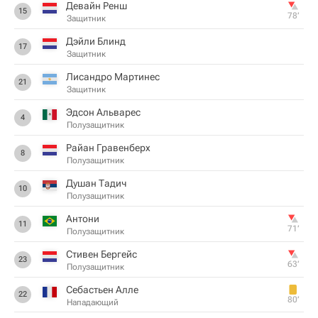
Девайн Ренш
15
78‎’‎
Защитник
Дэйли Блинд
17
Защитник
Лисандро Мартинес
21
Защитник
Эдсон Альварес
4
Полузащитник
Райан Гравенберх
8
Полузащитник
Душан Тадич
10
Полузащитник
Антони
11
71‎’‎
Полузащитник
Стивен Бергейс
23
63‎’‎
Полузащитник
Себастьен Алле
22
80‎’‎
Нападающий