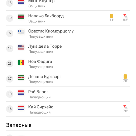
Матс Кнустер
13
Защитник
Наважо Бакбоорд
19
11‎’‎
83‎’‎
Защитник
Орестис Киомоурцоглу
6
Полузащитник
Лука де ла Торре
14
Полузащитник
Ноа Фадига
23
Полузащитник
Делано Бургзорг
37
75‎’‎
Полузащитник
Рай Влоет
10
Нападающий
Кай Сирхейс
16
78‎’‎
Нападающий
Запасные