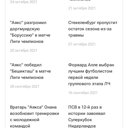
24 октября 2021
21 октября 2021
"Аякс" разгромил
Стекеленбург пропустит
дортмундскую
остаток сезона из-за
"Боруссию" в матче
травмы
Лиги чемпионов
07 октября 2021
20 октября 2021
"Аякс" победил
Форвард Алле выбран
"Бешикташ" в матче
лучшим футболистом
Лиги чемпионов
первой недели
группового этапа ЛЧ
28 сентября 2021
16 сентября 2021
Вратарь "Аякса" Онана
ПСВ в 12-й раз в
возобновит тренировки
истории завоевал
с молодежной
Суперкубок
командой
Нидерландов