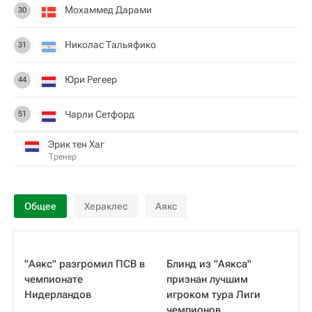
Мохаммед Дарами
30
Николас Тальяфико
31
Юри Регеер
44
Чарли Сетфорд
51
Эрик тен Хаг
Тренер
Общее
Хераклес
Аякс
"Аякс" разгромил ПСВ в
Блинд из "Аякса"
чемпионате
признан лучшим
Нидерландов
игроком тура Лиги
чемпионов