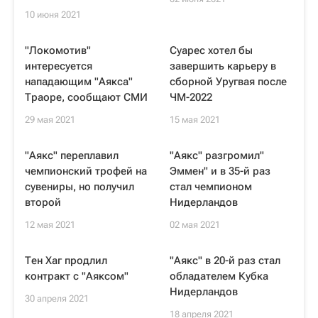
10 июня 2021
"Локомотив"
Суарес хотел бы
интересуется
завершить карьеру в
нападающим "Аякса"
сборной Уругвая после
Траоре, сообщают СМИ
ЧМ-2022
29 мая 2021
15 мая 2021
"Аякс" переплавил
"Аякс" разгромил"
чемпионский трофей на
Эммен" и в 35-й раз
сувениры, но получил
стал чемпионом
второй
Нидерландов
12 мая 2021
02 мая 2021
Тен Хаг продлил
"Аякс" в 20-й раз стал
контракт с "Аяксом"
обладателем Кубка
Нидерландов
30 апреля 2021
18 апреля 2021