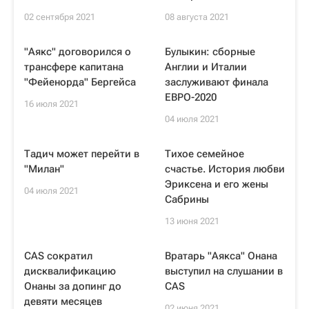
02 сентября 2021
08 августа 2021
"Аякс" договорился о
Булыкин: сборные
трансфере капитана
Англии и Италии
"Фейенорда" Бергейса
заслуживают финала
ЕВРО-2020
16 июля 2021
04 июля 2021
Тадич может перейти в
Тихое семейное
"Милан"
счастье. История любви
Эриксена и его жены
04 июля 2021
Сабрины
13 июня 2021
CAS сократил
Вратарь "Аякса" Онана
дисквалификацию
выступил на слушании в
Онаны за допинг до
CAS
девяти месяцев
02 июня 2021