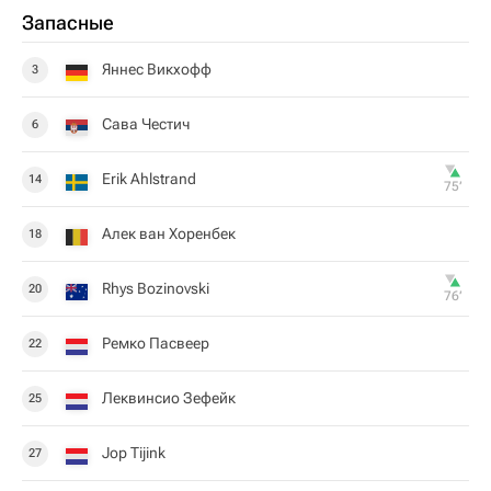
Запасные
Яннес Викхофф
3
Сава Честич
6
Erik Ahlstrand
14
75‎’‎
Алек ван Хоренбек
18
Rhys Bozinovski
20
76‎’‎
Ремко Пасвеер
22
Леквинсио Зефейк
25
Jop Tijink
27