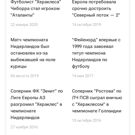
Футболист "Хераклеса"
Европа потребовала
Чиборра стал игроком
срочно достроить
"Аталанты"
"Северный поток — 2"
22 января 2020
14 октября 2019
Матч чемпионата
"Фейенорд" впервые с
Нидерландов был
1999 года завоевал
остановлен из-за
титул чемпиона
выбежавшей на поле
Нидерландов по
курицы
футболу
04 августа 2019
14 мая 2017
Соперник ФК "Зенит" по
Соперник "Ростова" по
Лиге Европы АЗ
ЛЧ ПСВ сыграл вничью
разгромил "Хераклес" в
с "Хераклесом" в
чемпионате
чемпионате Голландии
Нидерландов
15 октября 2016
27 ноября 2016