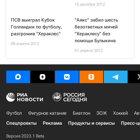
15 декабря 2012
ПСВ выиграл Кубок
"Аякс" забил шесть
Голландии по футболу,
безответных мячей
разгромив "Хераклес"
"Хераклесу" без
помощи Булыкина
08 апреля 2012
01 апреля 2012
Футбол
Фигурное катание
Биатлон
ЗОЖ
Хоккей
Ав
Спецпроекты
Реклама
Продукты и сервисы
Пресс-ц
Версия 2023.1 Beta