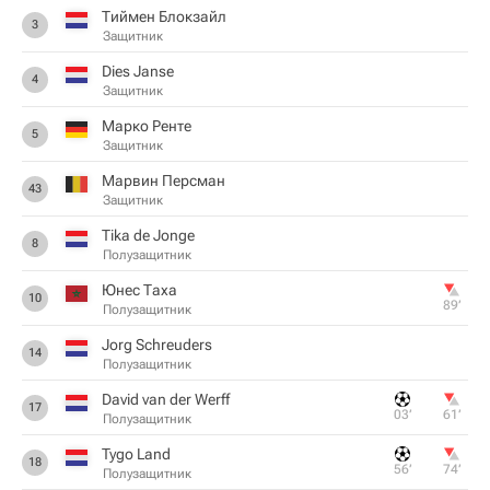
Тиймен Блокзайл
3
Защитник
Dies Janse
4
Защитник
Марко Ренте
5
Защитник
Марвин Персман
43
Защитник
Tika de Jonge
8
Полузащитник
Юнес Таха
10
89‎’‎
Полузащитник
Jorg Schreuders
14
Полузащитник
David van der Werff
17
03‎’‎
61‎’‎
Полузащитник
Tygo Land
18
56‎’‎
74‎’‎
Полузащитник