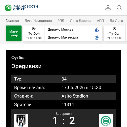
Главное
Лига Чемпионов
РПЛ
Лига Европы
АПЛ
Ла Лига
Динамо Москва
Матч-
Футбол
Футбол
центр
Динамо Махачкала
09.08 14:30
09.08 17:00
Футбол
Эредивизи
Тур:
34
Время начала:
17.05.2026 в 15:30
Стадион:
Asito Stadion
Зрители:
11311
Завершен
1
:
2