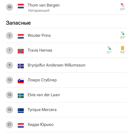
Thom van Bergen
26
89‎’‎
Нападающий
Запасные
Wouter Prins
2
89‎’‎
Travis Hernes
7
61‎’‎
90‎’‎
Brynjolfur Andersen Willumsson
9
Ловро Стубляр
13
Elvis van der Laan
15
Tyrique Mercera
16
Хидде Юрьюс
21