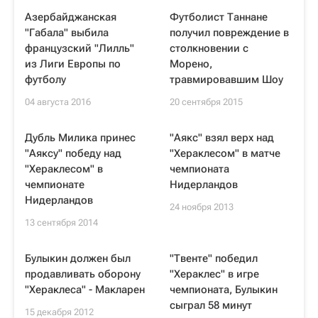
Азербайджанская
Футболист Таннане
"Габала" выбила
получил повреждение в
французский "Лилль"
столкновении с
из Лиги Европы по
Морено,
футболу
травмировавшим Шоу
04 августа 2016
20 сентября 2015
Дубль Милика принес
"Аякс" взял верх над
"Аяксу" победу над
"Хераклесом" в матче
"Хераклесом" в
чемпионата
чемпионате
Нидерландов
Нидерландов
24 ноября 2013
13 сентября 2014
Булыкин должен был
"Твенте" победил
продавливать оборону
"Хераклес" в игре
"Хераклеса" - Макларен
чемпионата, Булыкин
сыграл 58 минут
15 декабря 2012