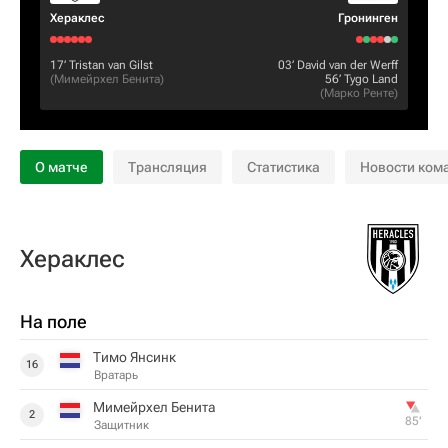
Хераклес
Гронинген
17‎’‎
Tristan van Gilst
03‎’‎
David van der Werff
(
Мимейрхел Бенита
)
56‎’‎
Tygo Land
(
Марко Ренте
)
О матче
Трансляция
Статистика
Новости ком
Хераклес
На поле
Тимо Янсинк
16
Вратарь
Мимейрхел Бенита
2
85‎’‎
Защитник