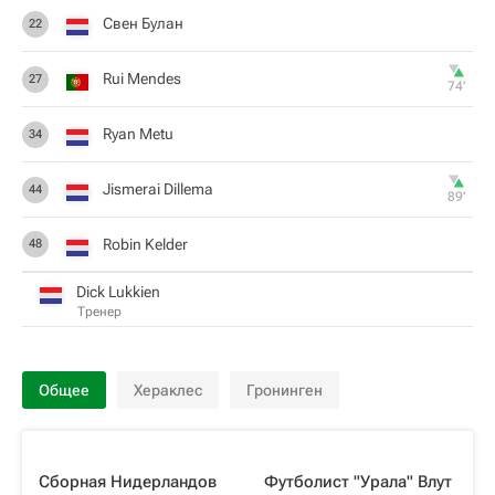
Свен Булан
22
Rui Mendes
27
74‎’‎
Ryan Metu
34
Jismerai Dillema
44
89‎’‎
Robin Kelder
48
Dick Lukkien
Тренер
Общее
Хераклес
Гронинген
Сборная Нидерландов
Футболист "Урала" Влут