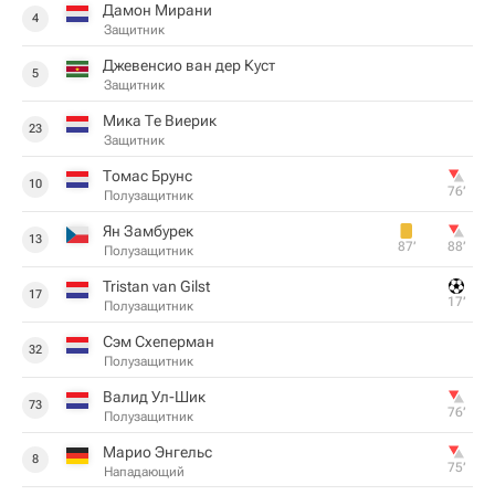
Дамон Мирани
4
Защитник
Джевенсио ван дер Куст
5
Защитник
Мика Те Виерик
23
Защитник
Томас Брунс
10
76‎’‎
Полузащитник
Ян Замбурек
13
87‎’‎
88‎’‎
Полузащитник
Tristan van Gilst
17
17‎’‎
Полузащитник
Сэм Схеперман
32
Полузащитник
Валид Ул-Шик
73
76‎’‎
Полузащитник
Марио Энгельс
8
75‎’‎
Нападающий