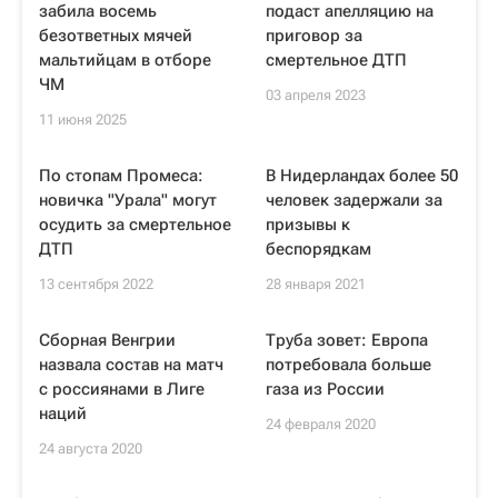
забила восемь
подаст апелляцию на
безответных мячей
приговор за
мальтийцам в отборе
смертельное ДТП
ЧМ
03 апреля 2023
11 июня 2025
По стопам Промеса:
В Нидерландах более 50
новичка "Урала" могут
человек задержали за
осудить за смертельное
призывы к
ДТП
беспорядкам
13 сентября 2022
28 января 2021
Сборная Венгрии
Труба зовет: Европа
назвала состав на матч
потребовала больше
с россиянами в Лиге
газа из России
наций
24 февраля 2020
24 августа 2020