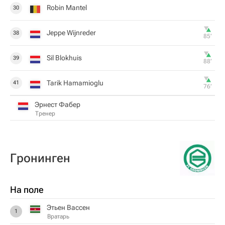
Robin Mantel
30
Jeppe Wijnreder
38
85‎’‎
Sil Blokhuis
39
88‎’‎
Tarik Hamamioglu
41
76‎’‎
Эрнест Фабер
Тренер
Гронинген
На поле
Этьен Вассен
1
Вратарь