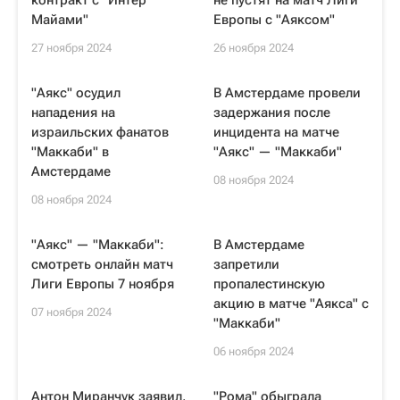
контракт с "Интер
не пустят на матч Лиги
Майами"
Европы с "Аяксом"
27 ноября 2024
26 ноября 2024
"Аякс" осудил
В Амстердаме провели
нападения на
задержания после
израильских фанатов
инцидента на матче
"Маккаби" в
"Аякс" — "Маккаби"
Амстердаме
08 ноября 2024
08 ноября 2024
"Аякс" — "Маккаби":
В Амстердаме
смотреть онлайн матч
запретили
Лиги Европы 7 ноября
пропалестинскую
акцию в матче "Аякса" с
07 ноября 2024
"Маккаби"
06 ноября 2024
Антон Миранчук заявил,
"Рома" обыграла