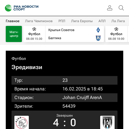
Главное
Лига Чемпионов
РПЛ
Лига Европы
АПЛ
Ла Лига
Крылья Советов
Матч-
Футбол
Футбол
центр
Балтика
08.08 15:30
08.08 18:00
Футбол
Эредивизи
Тур:
23
Время начала:
16.02.2025 в 18:45
Стадион:
Johan Cruijff ArenA
Зрители:
54439
Завершен
4
:
0