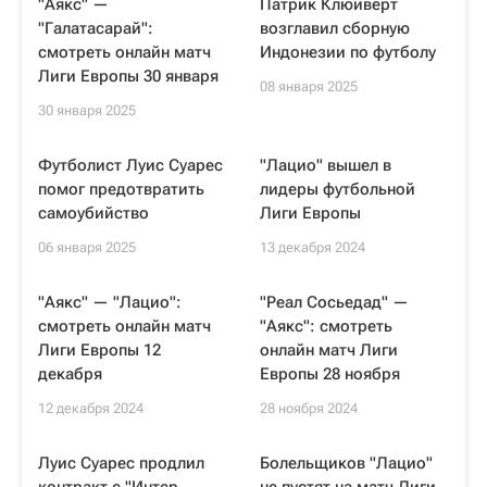
"Аякс" —
Патрик Клюйверт
"Галатасарай":
возглавил сборную
смотреть онлайн матч
Индонезии по футболу
Лиги Европы 30 января
08 января 2025
30 января 2025
Футболист Луис Суарес
"Лацио" вышел в
помог предотвратить
лидеры футбольной
самоубийство
Лиги Европы
06 января 2025
13 декабря 2024
"Аякс" — "Лацио":
"Реал Сосьедад" —
смотреть онлайн матч
"Аякс": смотреть
Лиги Европы 12
онлайн матч Лиги
декабря
Европы 28 ноября
12 декабря 2024
28 ноября 2024
Луис Суарес продлил
Болельщиков "Лацио"