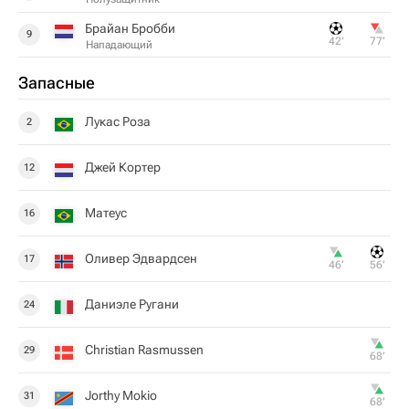
Брайан Бробби
9
42‎’‎
77‎’‎
Нападающий
Запасные
Лукас Роза
2
Джей Кортер
12
Матеус
16
Оливер Эдвардсен
17
46‎’‎
56‎’‎
Даниэле Ругани
24
Christian Rasmussen
29
68‎’‎
Jorthy Mokio
31
68‎’‎