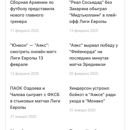
Сборная Армении по
"Реал Сосьедад" без
футболу представила
Захаряна обыграл
нового главного
"Мидтьюлланн" в плей-
тренера
офф Лиги Европы
17 февраля 2025
13 февраля 2025
"Юнион" — "Аякс":
"Аякс" вырвал победу у
смотреть онлайн матч
"Фейенорда" на
Лиги Европы 13
последних минутах
февраля
матча Эредивизи
13 февраля 2025
02 февраля 2025
ПАОК Оздоева и
Хендерсон устроил
Чалова сыграет с ФКСБ
бойкот в "Аяксе" ради
в стыковых матчах Лиги
ухода в "Монако"
Европы
31 января 2025
31 января 2025