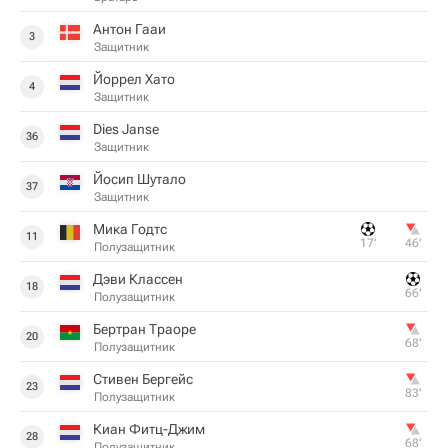
Антон Гааи
3
Защитник
Йоррел Хато
4
Защитник
Dies Janse
36
Защитник
Йосип Шутало
37
Защитник
Мика Годтс
11
17‎’‎
46‎’‎
Полузащитник
Дэви Классен
18
66‎’‎
Полузащитник
Бертран Траоре
20
68‎’‎
Полузащитник
Стивен Бергейс
23
83‎’‎
Полузащитник
Киан Фитц-Джим
28
68‎’‎
Полузащитник