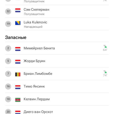
74‎’‎
Полузащитник
Сэм Схеперман
32
Полузащитник
Luka Kulenovic
19
Нападающий
Запасные
Мимейрхел Бенита
2
64‎’‎
Жорди Бруин
5
Бриан Лимбомбе
7
74‎’‎
Тимо Янсинк
16
Келвин Лердам
18
Диего ван Орсхот
20