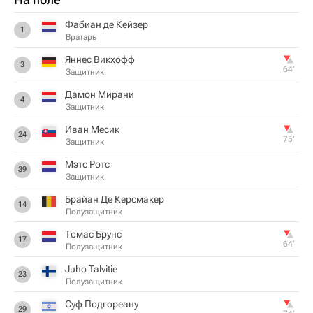
Фабиан де Кейзер
1
Вратарь
Яннес Викхофф
3
64‎’‎
Защитник
Дамон Мирани
4
Защитник
Иван Месик
24
75‎’‎
Защитник
Мэтс Ротс
39
Защитник
Брайан Де Керсмакер
14
Полузащитник
Томас Брунс
17
64‎’‎
Полузащитник
Juho Talvitie
23
Полузащитник
Суф Подгореану
29