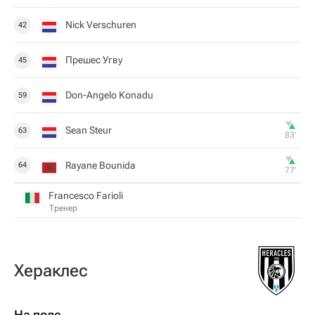
Nick Verschuren
42
Прешес Угву
45
Don-Angelo Konadu
59
Sean Steur
63
83‎’‎
Rayane Bounida
64
77‎’‎
Francesco Farioli
Тренер
Хераклес
На поле