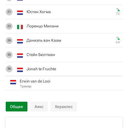
Юстин Хогма
21
75‎’‎
Лоренцо Милани
22
Даниэль ван Каам
26
64‎’‎
Стейн Бюлтман
35
Jonah te Fruchte
36
Erwin van de Looi
Тренер
Общее
Аякс
Хераклес