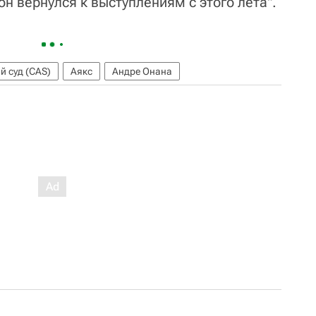
н вернулся к выступлениям с этого лета".
 суд (CAS)
Аякс
Андре Онана